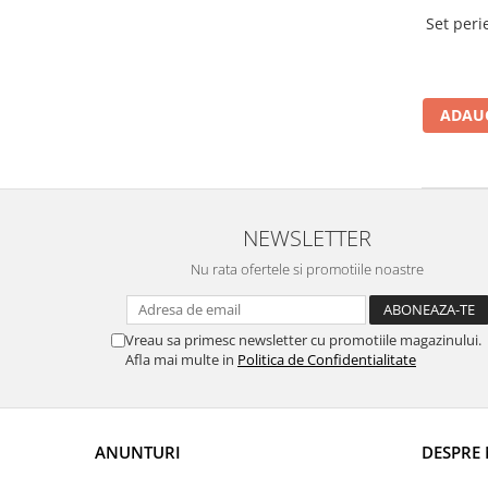
Set peri
Uleiuri esentiale aromaterapie si
difuzoare
Odorizanti cu bete de ratan si
lumanari parfumate
ADAUG
Odorizanti spray si neutralizatori
miros ambient si tesaturi
Odorizanti pentru baie
Absorbanti de Umiditate & Rezerve
NEWSLETTER
OdorBlock Neutralizatori miros
Nu rata ofertele si promotiile noastre
Pachete Odorizare
Betisoare parfumate
Vreau sa primesc newsletter cu promotiile magazinului.
Afla mai multe in
Politica de Confidentialitate
Odorizanti auto
Produse pentu aprins focul
Produse pudra certificate Eco Cert
Auto Bricolaj & Gradina & Camping
ANUNTURI
DESPRE 
Pasta si crema abraziva pentru