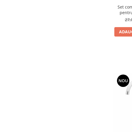
Set com
Articole menaj BACTERIA STOP
pentru
Articole menaj ECO NATURAL si
B
27,
materiale reciclate
ADAUG
Eco logical
Produse lichide certificare Eco Cert
Detergenti BIO
Eco Confort
Fose Septice & Întreținere
Eco Confort
BioZone
NOU
Epur
Home&Deco
Note di Natura
Eco Friendly
Curatenie & Intretinere Exterior
Solutii curatare si intretinere