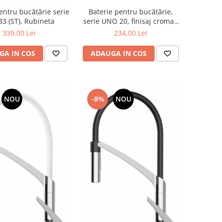
Baterie pentru bucătărie,
entru bucătărie serie
serie UNO 20, finisaj cromat,
33 (ST), Rubineta
Rubineta
234,00 Lei
339,00 Lei
ADAUGA IN COS
GA IN COS
NOU
-8%
NOU