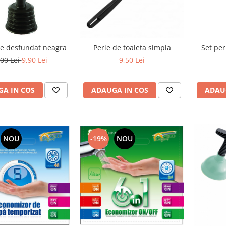
e desfundat neagra
Perie de toaleta simpla
Set per
,00 Lei
9,90 Lei
9,50 Lei
A IN COS
ADAUGA IN COS
ADAU
-19%
NOU
NOU