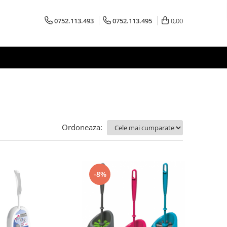
0752.113.493
0752.113.495
0,00
Ordoneaza:
-8%