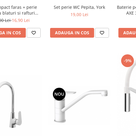
pact faras + perie
Set perie WC Pepita, York
Baterie p
 blaturi si rafturi
AXE 
19,00 Lei
acteria Stop
00 Lei
16,90 Lei
A IN COS
ADAUGA IN COS
ADAU
-9%
NOU