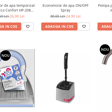
Economizor de apa ON/OFF
r de apa temporizat
Pompa p
Spray
Eco Confort HP-2085,
m
 consum 7.1l / minut
30,65 Lei
24,90 Lei
50 Lei
26,90 Lei
 1.13l / minut
ADAUGA IN COS
A IN COS
ADAU
NOU
NOU