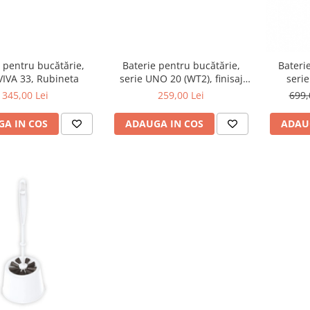
 pentru bucătărie,
Baterie pentru bucătărie,
Bateri
VIVA 33, Rubineta
serie UNO 20 (WT2), finisaj
seri
white, Rubineta
345,00 Lei
259,00 Lei
699,
A IN COS
ADAUGA IN COS
ADAU