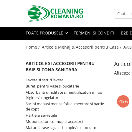
Toate Produsele
Curatenie & Intretinere Casa
TOATE PRODUSELE
TERMENI SI CONDITII
B2B 
Detergenti si solutii concentrate
pentru pardoseli
Home /
Articole Menaj & Accesorii pentru Casa /
Artic
Produse Bio pentru Casa
Artico
ARTICOLE SI ACCESORII PENTRU
Detergenti si solutii universale
BAIE SI ZONA SANITARA
Detergenti si solutii pentru geam
Afiseaza:
si sticla
Lavete si seturi lavete
Bureti pentru vase si bucatarie
Detergenti si solutii pentru
Absorbanti umiditate si neutralizatori miros
suprafete de lemn si mobila
frigider/congelator
-18%
Detergenti si solutii pentru baie
Saci si manusi menaj, folii alimentare si hartie
de copt
Solutii desfundat tevi
Hartie si servetele
Curatenie Traditionala
Mopuri,seturi cu mop si accesorii
Maturi,farase si galeti simple/cu storcator
Detergenti de vase si solutii