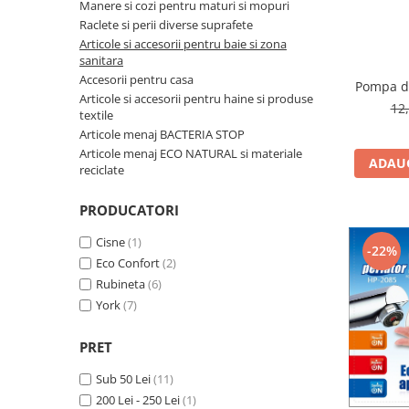
Manere si cozi pentru maturi si mopuri
pentru bucatarie
Raclete si perii diverse suprafete
Detergenti Rufe & Intretinere
Articole si accesorii pentru baie si zona
Textile
sanitara
Accesorii pentru casa
Detergenti de rufe
Pompa d
Articole si accesorii pentru haine si produse
12
Balsam de rufe
textile
Articole menaj BACTERIA STOP
Parfum de rufe si esente
Articole menaj ECO NATURAL si materiale
concentrate parfumare rufe
ADAUG
reciclate
Neutralizare miros si odorizare
textile,masini de spalat ,uscatoare
PRODUCATORI
rufe
Solutii indepartare pete si
Cisne
(1)
inalbitori rufe
-22%
Eco Confort
(2)
Vopsea pentru articole textile si
Rubineta
(6)
articole din piele
York
(7)
Articole complementare
PRET
Articole Menaj & Accesorii pentru
Casa
Sub 50 Lei
(11)
Lavete si seturi lavete
200 Lei - 250 Lei
(1)