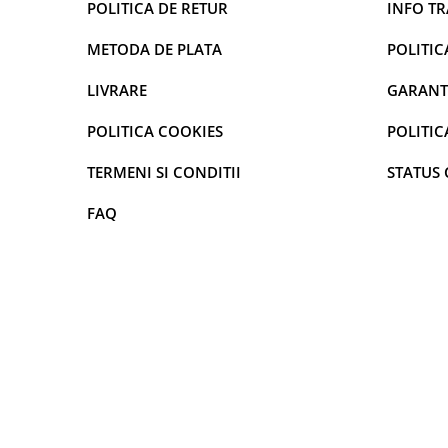
POLITICA DE RETUR
INFO T
curatarea mainilor
Solutii si spray uri auto
METODA DE PLATA
POLITIC
Bureti auto,raclete si lavete
LIVRARE
GARANT
Solutii pentru constructori
POLITICA COOKIES
POLITIC
Organizatoare si cutii pentru scule
Articole DYI si zugravit
TERMENI SI CONDITII
STATUS
Antidaunatori si insecticide
FAQ
Camping, Gradina & Zone de
Exterior
Accesorii pentru telefoane
Articole HoReCa
Solutii profesionale pentru
curatenie si intretinere
Solutii si detergenti industriali
Concentralia Profesional
Dispensere prosoape pliate de