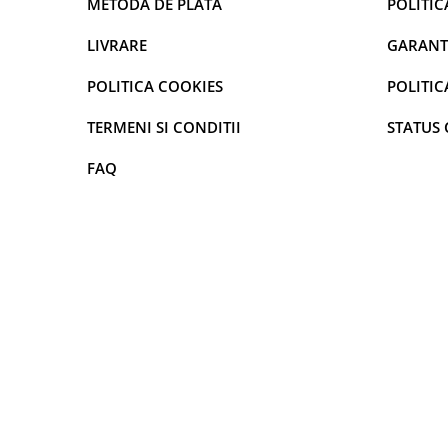
METODA DE PLATA
POLITIC
Bureti pentru vase si bucatarie
LIVRARE
GARANT
Absorbanti umiditate si
neutralizatori miros
POLITICA COOKIES
POLITIC
frigider/congelator
Saci si manusi menaj, folii
alimentare si hartie de copt
TERMENI SI CONDITII
STATUS
Hartie si servetele
FAQ
Mopuri,seturi cu mop si accesorii
Maturi,farase si galeti simple/cu
storcator
Manere si cozi pentru maturi si
mopuri
Raclete si perii diverse suprafete
Articole si accesorii pentru baie si
zona sanitara
Accesorii pentru casa
Articole si accesorii pentru haine si
produse textile