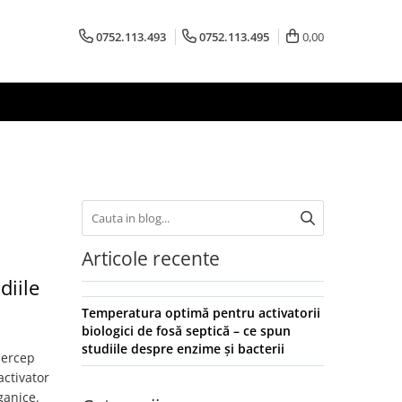
0752.113.493
0752.113.495
0,00
Articole recente
diile
Temperatura optimă pentru activatorii
biologici de fosă septică – ce spun
studiile despre enzime și bacterii
percep
activator
ganice.