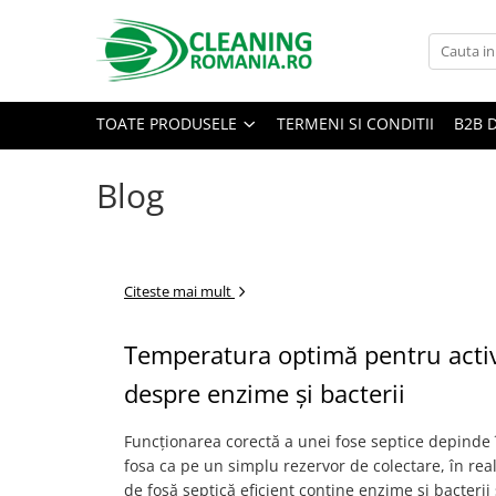
Toate Produsele
Curatenie & Intretinere Casa
TOATE PRODUSELE
TERMENI SI CONDITII
B2B 
Detergenti si solutii concentrate
pentru pardoseli
Blog
Produse Bio pentru Casa
Detergenti si solutii universale
Detergenti si solutii pentru geam
Citeste mai mult
si sticla
Detergenti si solutii pentru
Temperatura optimă pentru activat
suprafete de lemn si mobila
Detergenti si solutii pentru baie
despre enzime și bacterii
Solutii desfundat tevi
Funcționarea corectă a unei fose septice depinde î
Curatenie Traditionala
fosa ca pe un simplu rezervor de colectare, în rea
Detergenti de vase si solutii
de fosă septică eficient conține enzime și bacter