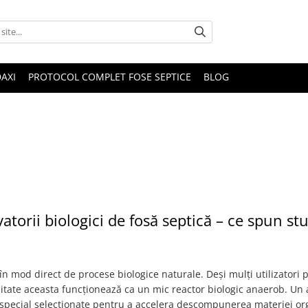
DAXI
PROTOCOL COMPLET FOSE SEPTICE
BLOG
orii biologici de fosă septică – ce spun stu
n mod direct de procese biologice naturale. Deși mulți utilizatori 
litate aceasta funcționează ca un mic reactor biologic anaerob. Un 
ii special selecționate pentru a accelera descompunerea materiei or