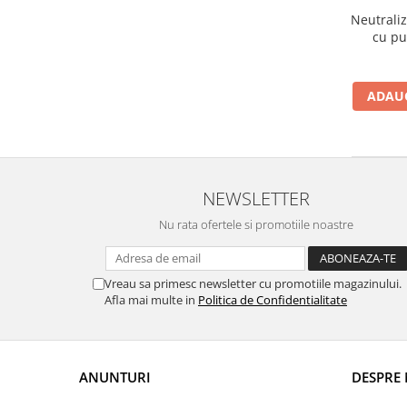
Bureti pentru vase si bucatarie
Neutraliz
cu pu
Absorbanti umiditate si
neutralizatori miros
frigider/congelator
Saci si manusi menaj, folii
ADAUG
alimentare si hartie de copt
Hartie si servetele
Mopuri,seturi cu mop si accesorii
Maturi,farase si galeti simple/cu
NEWSLETTER
storcator
Nu rata ofertele si promotiile noastre
Manere si cozi pentru maturi si
mopuri
Vreau sa primesc newsletter cu promotiile magazinului.
Raclete si perii diverse suprafete
Afla mai multe in
Politica de Confidentialitate
Articole si accesorii pentru baie si
zona sanitara
Accesorii pentru casa
ANUNTURI
DESPRE 
Articole si accesorii pentru haine si
produse textile