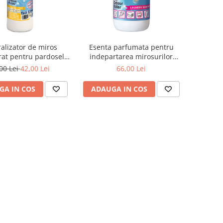
alizator de miros
Esenta parfumata pentru
at pentru pardoseli
indepartarea mirosurilor
1L
neplacute din rufe, 250ml
00 Lei
42,00 Lei
66,00 Lei
GA IN COS
ADAUGA IN COS