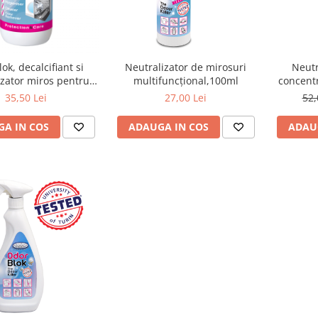
ok, decalcifiant si
Neutralizator de mirosuri
Neutr
izator miros pentru
multifuncțional,100ml
concentr
e spalat rufe, 250ml
35,50 Lei
27,00 Lei
52,
A IN COS
ADAUGA IN COS
ADAU