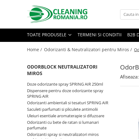
Toate Produsele
Curatenie & Intretinere Casa
TOATE PRODUSELE
TERMENI SI CONDITII
B2B 
Detergenti si solutii concentrate
pentru pardoseli
Home /
Odorizanti & Neutralizatori pentru Miros /
Od
Produse Bio pentru Casa
OdorBl
ODORBLOCK NEUTRALIZATORI
Detergenti si solutii universale
MIROS
Detergenti si solutii pentru geam
Afiseaza:
si sticla
Doze odorizante spray SPRING AIR 250ml
Dispensere pentru doze odorizante spray
Detergenti si solutii pentru
SPRING AIR
suprafete de lemn si mobila
Odorizanti ambientali si tesaturi SPRING AIR
Detergenti si solutii pentru baie
Saculeti parfumati si pliculete antimolii
Uleiuri esentiale aromaterapie si difuzoare
Solutii desfundat tevi
Odorizanti cu bete de ratan si lumanari
Curatenie Traditionala
parfumate
Odorizanti spray si neutralizatori miros
Detergenti de vase si solutii