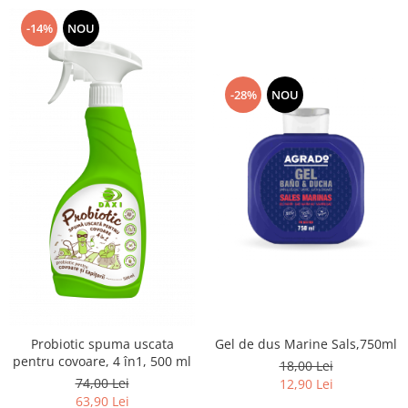
-14%
NOU
-28%
NOU
Probiotic spuma uscata
Gel de dus Marine Sals,750ml
pentru covoare, 4 în1, 500 ml
18,00 Lei
74,00 Lei
12,90 Lei
63,90 Lei