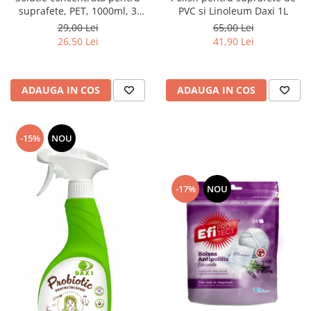
suprafete, PET, 1000ml, 3
PVC si Linoleum Daxi 1L
Vrajitoare
29,00 Lei
65,00 Lei
26,50 Lei
41,90 Lei
ADAUGA IN COS
ADAUGA IN COS
-15%
NOU
-17%
NOU