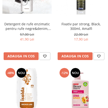
Detergent de rufe enzimatic
Fixativ par strong, Black,
pentru rufe negre&denim,
300ml, Amalfi
Nero Therapy, 750ml
57,00 Lei
22,00 Lei
41,90 Lei
17,90 Lei
ADAUGA IN COS
ADAUGA IN COS
-48%
NOU
-12%
NOU