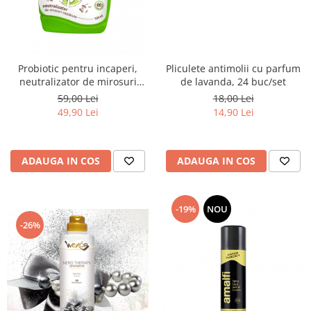
Probiotic pentru incaperi,
Pliculete antimolii cu parfum
neutralizator de mirosuri
de lavanda, 24 buc/set
neplăcute, 500ml, Daxi
59,00 Lei
18,00 Lei
49,90 Lei
14,90 Lei
ADAUGA IN COS
ADAUGA IN COS
-19%
NOU
-26%