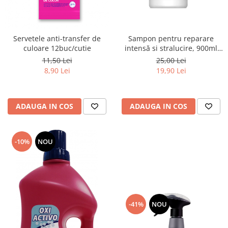
Sampon pentru reparare
Servetele anti-transfer de
intensă si stralucire, 900ml
culoare 12buc/cutie
(cu pompită)
25,00 Lei
11,50 Lei
19,90 Lei
8,90 Lei
ADAUGA IN COS
ADAUGA IN COS
-10%
NOU
-41%
NOU