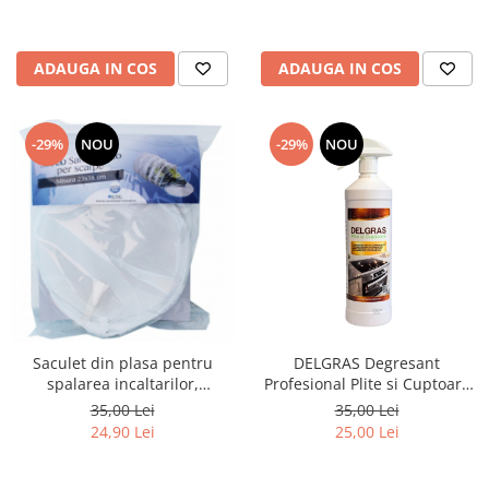
ADAUGA IN COS
ADAUGA IN COS
-29%
NOU
-29%
NOU
Saculet din plasa pentru
DELGRAS Degresant
spalarea incaltarilor,
Profesional Plite si Cuptoare
23x38cm, Marisa Blu
1L
35,00 Lei
35,00 Lei
24,90 Lei
25,00 Lei