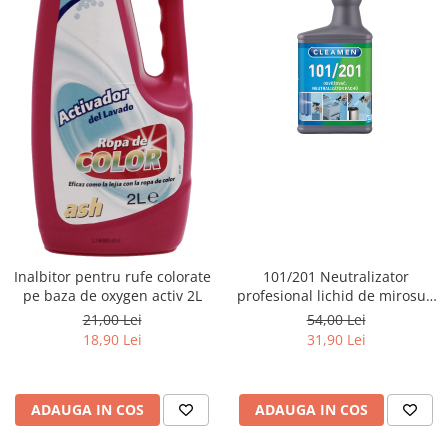
Inalbitor pentru rufe colorate
101/201 Neutralizator
pe baza de oxygen activ 2L
profesional lichid de mirosuri
si odorizant interior, 550ml
21,00 Lei
54,00 Lei
18,90 Lei
31,90 Lei
ADAUGA IN COS
ADAUGA IN COS