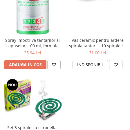
Vas ceramic pentru ardere
Spray impotriva tantarilor si
spirala tantari + 10 spirale cu
capuselor, 100 ml, formula
citronella
imbogatita cu pantenol
31,00 Lei
25,94 Lei
INDISPONIBIL
ADAUGA IN COS
NOU
Set 5 spirale cu citronella,