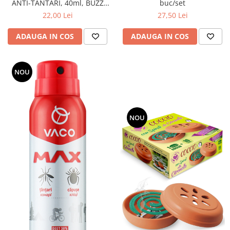
ANTI-TANTARI, 40ml, BUZZ
buc/set
STOP
22,00 Lei
27,50 Lei
ADAUGA IN COS
ADAUGA IN COS
NOU
NOU