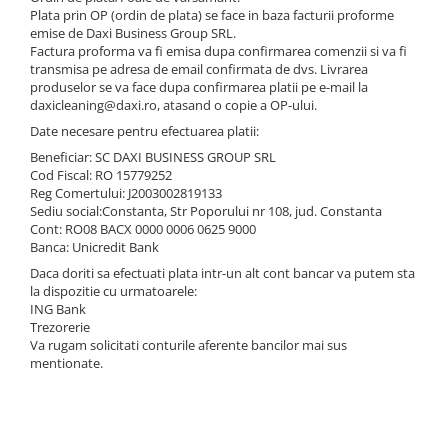
Odorizanti pentru baie
Articole si accesorii pentru baie si
Bureti pentru baie si accesorii
Plata prin OP (ordin de plata) se face in baza facturii proforme
Dozatoare solutii igienizare si
zona sanitara
diverse
emise de Daxi Business Group SRL.
Absorbanti de Umiditate & Rezerve
dezinfectare maini si consumabile
Factura proforma va fi emisa dupa confirmarea comenzii si va fi
Accesorii pentru casa
Servetele umede
OdorBlock Neutralizatori miros
Dispenser acoperitori incaltaminte
transmisa pe adresa de email confirmata de dvs. Livrarea
produselor se va face dupa confirmarea platii pe e-mail la
si rezerve
Articole si accesorii pentru haine si
Betisoare urechi
Pachete Odorizare
daxicleaning@daxi.ro, atasand o copie a OP-ului.
produse textile
Uscatoare de maini
Cosmetice naturale
Betisoare parfumate
Date necesare pentru efectuarea platii:
Articole menaj BACTERIA STOP
Rola cearceaf medical si lavete
Cosmetice pentru barbati
Beneficiar: SC DAXI BUSINESS GROUP SRL
Odorizanti auto
airlaid
Articole menaj ECO NATURAL si
Cod Fiscal: RO 15779252
Igiena Intima
materiale reciclate
Reg Comertului: J2003002819133
Role hartie industriala
Sediu social:Constanta, Str Poporului nr 108, jud. Constanta
Vopsea de par
Cont: RO08 BACX 0000 0006 0625 9000
Banca: Unicredit Bank
Daca doriti sa efectuati plata intr-un alt cont bancar va putem sta
la dispozitie cu urmatoarele:
ING Bank
Trezorerie
Va rugam solicitati conturile aferente bancilor mai sus
mentionate.