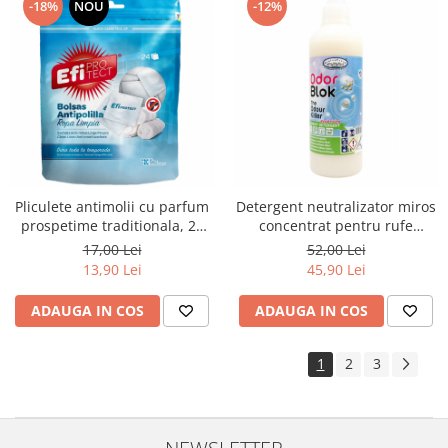
-18%
NOU
-12%
Pliculete antimolii cu parfum
Detergent neutralizator miros
prospetime traditionala, 24
concentrat pentru rufe
buc/set
OdorBlock, 1L
17,00 Lei
52,00 Lei
13,90 Lei
45,90 Lei
ADAUGA IN COS
ADAUGA IN COS
1
2
3
NEWSLETTER