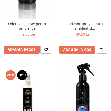
Articole menaj BACTERIA STOP
Articole menaj ECO NATURAL si
materiale reciclate
Odorizant spray pentru
Odorizant spray pentru
Eco logical
ambient si
ambient si
tesaturi,Impressive,500ml
tesaturi,Adorable,500ml
Produse lichide certificare Eco Cert
49,50 Lei
49,50 Lei
Detergenti BIO
Eco Confort
ADAUGA IN COS
ADAUGA IN COS
Fose Septice & Întreținere
Eco Confort
BioZone
-32%
NOU
Epur
Home&Deco
Note di Natura
Eco Friendly
Curatenie & Intretinere Exterior
Solutii curatare si intretinere