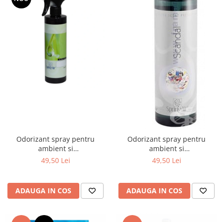
Odorizant spray pentru
Odorizant spray pentru
ambient si
ambient si
tesaturi,Antistress,500ml
tesaturi,Scandal,500ml
49,50 Lei
49,50 Lei
ADAUGA IN COS
ADAUGA IN COS