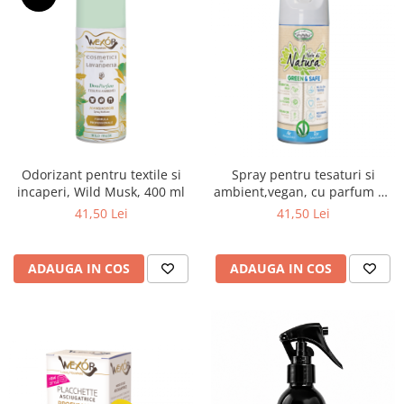
diverse
Servetele umede
Betisoare urechi
Cosmetice naturale
Cosmetice pentru barbati
Igiena Intima
Vopsea de par
Odorizant pentru textile si
Spray pentru tesaturi si
incaperi, Wild Musk, 400 ml
ambient,vegan, cu parfum de
Recomandarea DAXI
portocale si salvie , 400ml
41,50 Lei
41,50 Lei
Jocuri&Puzzle,jucarii,periferice PC
Produse brand DAXI
Daxi Probiotic
ADAUGA IN COS
ADAUGA IN COS
% REDUCERI PRODUSE
Articole ingrijire incaltaminte
Jocuri & Divertisment
Papetarie si Creativitate
PetShop