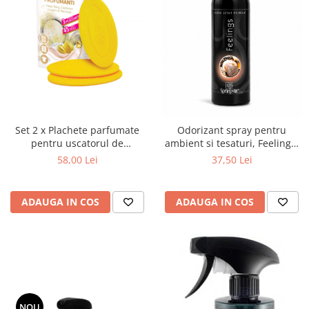
Roll Drop
Textile
Set 2 x Plachete parfumate
Odorizant spray pentru
pentru uscatorul de
ambient si tesaturi, Feelings,
rufe,40g/buc, Ylang Ylang
200ml
58,00 Lei
37,50 Lei
,Cashmere&Patchouli
ADAUGA IN COS
ADAUGA IN COS
NOU