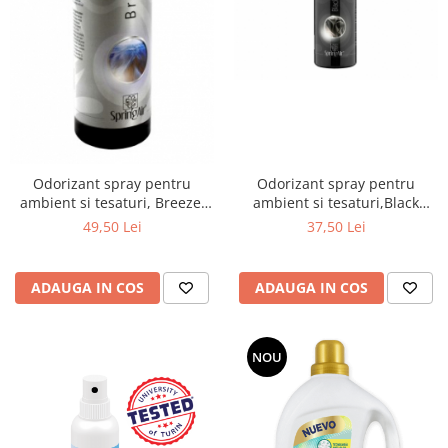
Uleiuri esentiale aromaterapie si
difuzoare
Odorizanti cu bete de ratan si
lumanari parfumate
Odorizanti spray si neutralizatori
miros ambient si tesaturi
Odorizanti pentru baie
Odorizant spray pentru
Odorizant spray pentru
ambient si tesaturi, Breeze,
ambient si tesaturi,Black
Absorbanti de Umiditate & Rezerve
500ml
Satin,200ml
49,50 Lei
37,50 Lei
OdorBlock Neutralizatori miros
Pachete Odorizare
ADAUGA IN COS
ADAUGA IN COS
Betisoare parfumate
Odorizanti auto
NOU
Produse pentu aprins focul
Produse pudra certificate Eco Cert
Auto Bricolaj & Gradina & Camping
Pasta si crema abraziva pentru