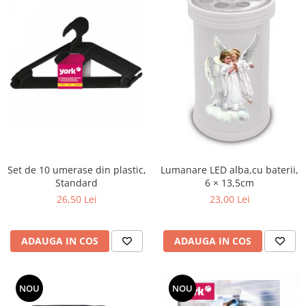
diverse
Servetele umede
Betisoare urechi
Cosmetice naturale
Cosmetice pentru barbati
Igiena Intima
Vopsea de par
Recomandarea DAXI
Jocuri&Puzzle,jucarii,periferice PC
Set de 10 umerase din plastic,
Lumanare LED alba,cu baterii,
Standard
6 × 13,5cm
Produse brand DAXI
26,50 Lei
23,00 Lei
Daxi Probiotic
% REDUCERI PRODUSE
Articole ingrijire incaltaminte
ADAUGA IN COS
ADAUGA IN COS
Jocuri & Divertisment
Papetarie si Creativitate
NOU
NOU
PetShop