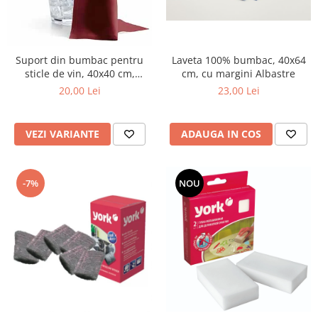
pentru bucatarie
Detergenti Rufe & Intretinere
Textile
Suport din bumbac pentru
Laveta 100% bumbac, 40x64
Detergenti de rufe
sticle de vin, 40x40 cm,
cm, cu margini Albastre
Balsam de rufe
diferite culori
20,00 Lei
23,00 Lei
Parfum de rufe si esente
concentrate parfumare rufe
VEZI VARIANTE
ADAUGA IN COS
Neutralizare miros si odorizare
textile,masini de spalat ,uscatoare
rufe
Solutii indepartare pete si
-7%
NOU
inalbitori rufe
Vopsea pentru articole textile si
articole din piele
Articole complementare
Articole Menaj & Accesorii pentru
Casa
Lavete si seturi lavete