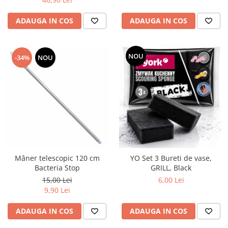
maini si consumabile
ADAUGA IN COS
ADAUGA IN COS
Dispensere role prosop hartie si
consumabile
Dispensere hartie igienica si
NOU
-34%
NOU
consumabile
Dozatoare sapun lichid si
consumabile
Dozatoare sapun spuma si
consumabile
Dozatoare solutii igienizare si
dezinfectare maini si consumabile
Dispenser acoperitori incaltaminte
Mâner telescopic 120 cm
YO Set 3 Bureti de vase,
si rezerve
Bacteria Stop
GRILL, Black
Uscatoare de maini
15,00 Lei
6,00 Lei
9,90 Lei
Rola cearceaf medical si lavete
airlaid
ADAUGA IN COS
ADAUGA IN COS
Role hartie industriala