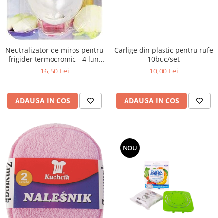
toalete portabile
Solutii curatare si intretinere
terase exterioare
Solutii curatare si intretinere
Carlige din plastic pentru rufe
Neutralizator de miros pentru
mobilier gradina
10buc/set
frigider termocromic - 4 luni
de utilizare
Solutii de curatare si intretinere
10,00 Lei
16,50 Lei
gratare exterioare si seminee
Foglia D'Oro
ADAUGA IN COS
ADAUGA IN COS
Odorizanti & Neutralizatori pentru
Miros
Doze odorizante spray SPRING AIR
250ml
NOU
Dispensere pentru doze
odorizante spray SPRING AIR
Odorizanti ambientali si tesaturi
SPRING AIR
Saculeti parfumati si pliculete
antimolii