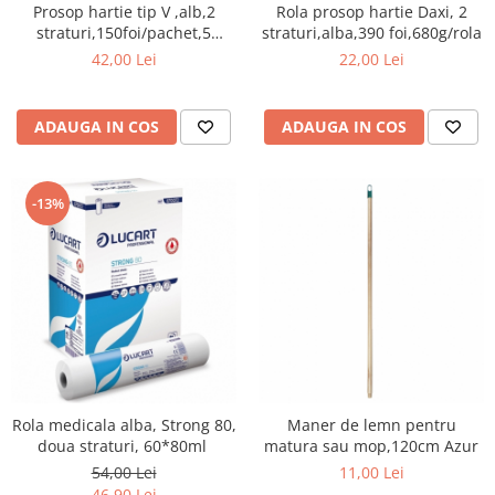
Prosop hartie tip V ,alb,2
Rola prosop hartie Daxi, 2
curatarea mainilor
straturi,150foi/pachet,5
straturi,alba,390 foi,680g/rola
Solutii si spray uri auto
pachete/set
42,00 Lei
22,00 Lei
Bureti auto,raclete si lavete
Solutii pentru constructori
ADAUGA IN COS
ADAUGA IN COS
Organizatoare si cutii pentru scule
Articole DYI si zugravit
-13%
Antidaunatori si insecticide
Camping, Gradina & Zone de
Exterior
Accesorii pentru telefoane
Articole HoReCa
Solutii profesionale pentru
curatenie si intretinere
Solutii si detergenti industriali
Rola medicala alba, Strong 80,
Maner de lemn pentru
doua straturi, 60*80ml
matura sau mop,120cm Azur
Concentralia Profesional
54,00 Lei
11,00 Lei
Dispensere prosoape pliate de
46,90 Lei