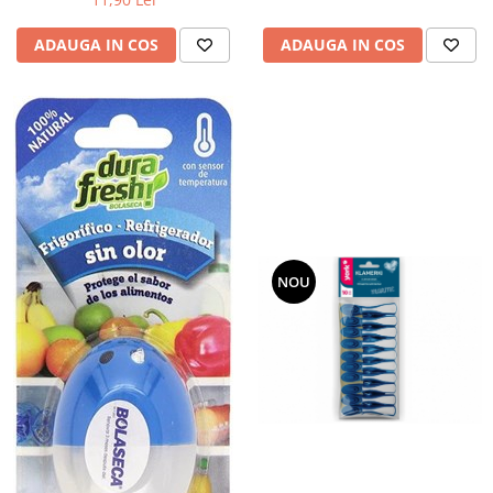
Articole menaj BACTERIA STOP
ADAUGA IN COS
ADAUGA IN COS
Articole menaj ECO NATURAL si
materiale reciclate
Eco logical
Produse lichide certificare Eco Cert
Detergenti BIO
Eco Confort
Fose Septice & Întreținere
Eco Confort
NOU
BioZone
Epur
Home&Deco
Note di Natura
Eco Friendly
Curatenie & Intretinere Exterior
Solutii curatare si intretinere