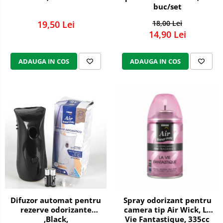
Bureti auto,raclete si lavete
buc/set
Solutii pentru constructori
19,50 Lei
18,00 Lei
Organizatoare si cutii pentru scule
14,90 Lei
Articole DYI si zugravit
ADAUGA IN COS
ADAUGA IN COS
Antidaunatori si insecticide
Camping, Gradina & Zone de
Exterior
Accesorii pentru telefoane
Articole HoReCa
Solutii profesionale pentru
curatenie si intretinere
Solutii si detergenti industriali
Concentralia Profesional
Dispensere prosoape pliate de
maini si consumabile
Difuzor automat pentru
Spray odorizant pentru
rezerve odorizante
camera tip Air Wick, La
Dispensere role prosop hartie si
,Black,
Vie Fantastique, 335cc
consumabile