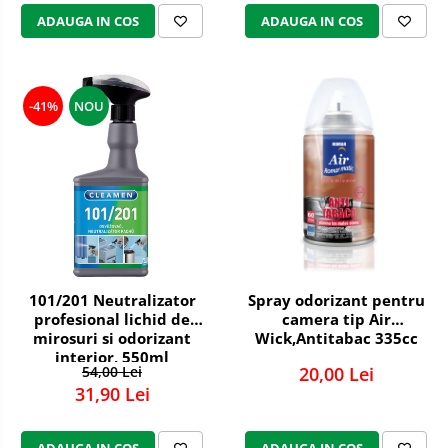
ADAUGA IN COS
ADAUGA IN COS
-41%
NOU
101/201 Neutralizator
Spray odorizant pentru
profesional lichid de
camera tip Air
mirosuri si odorizant
Wick,Antitabac 335cc
interior, 550ml
54,00 Lei
20,00 Lei
31,90 Lei