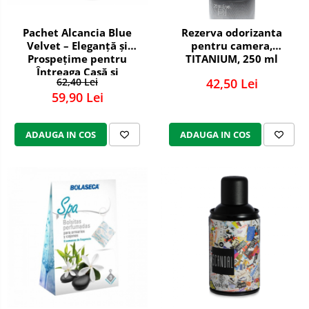
Articole menaj BACTERIA STOP
Pachet Alcancia Blue
Rezerva odorizanta
Articole menaj ECO NATURAL si
Velvet – Eleganță și
pentru camera,
materiale reciclate
Prospețime pentru
TITANIUM, 250 ml
Întreaga Casă și
Eco logical
62,40 Lei
42,50 Lei
Garderobă
Produse lichide certificare Eco Cert
59,90 Lei
Detergenti BIO
Eco Confort
ADAUGA IN COS
ADAUGA IN COS
Fose Septice & Întreținere
Eco Confort
Home&Deco
Note di Natura
BioZone
Eco Friendly
Epur
Curatenie &
Intretinere
Exterior
Solutii curatare si intretinere
toalete portabile
Solutii curatare si intretinere
terase exterioare