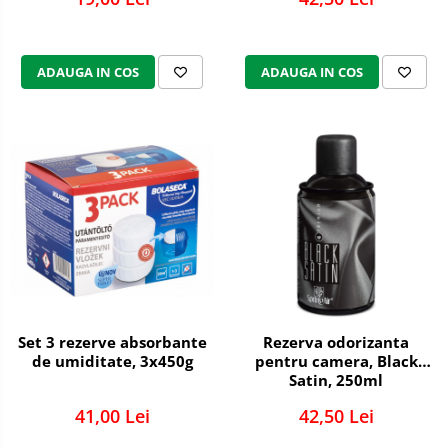
Sapun lichid,solid , spuma si sare
de baie
ADAUGA IN COS
ADAUGA IN COS
Lotiuni ,lapte,creme si uleiuri
pentru fata si corp
Deodorante antiperspirante si deo
roll,spray de corp
Parfumuri si seturi cadouri
Igiena dentara
Sampon,balsam,masti si
tratamente pentru par
Cosmetice pentru copii si bebelusi
Machiaj si manichiura
Set 3 rezerve absorbante
Rezerva odorizanta
Bureti pentru baie si accesorii
de umiditate, 3x450g
pentru camera, Black
diverse
Satin, 250ml
Servetele umede
41,00 Lei
42,50 Lei
Betisoare urechi