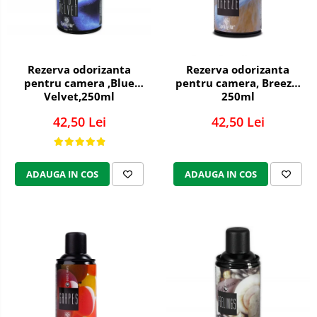
pentru bucatarie
Detergenti Rufe & Intretinere
Textile
Detergenti de rufe
Rezerva odorizanta
Rezerva odorizanta
pentru camera ,Blue
pentru camera, Breeze,
Balsam de rufe
Velvet,250ml
250ml
Parfum de rufe si esente
42,50 Lei
42,50 Lei
concentrate parfumare rufe
Neutralizare miros si odorizare
textile,masini de spalat ,uscatoare
rufe
ADAUGA IN COS
ADAUGA IN COS
Solutii indepartare pete si
inalbitori rufe
Vopsea pentru articole textile si
articole din piele
Articole complementare
Articole Menaj & Accesorii pentru
Casa
Lavete si seturi lavete