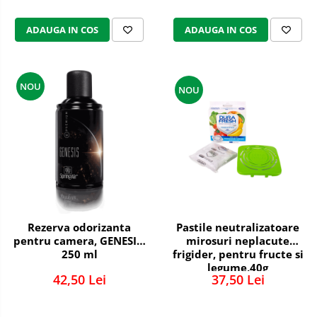
Cosmetice naturale
ADAUGA IN COS
ADAUGA IN COS
Cosmetice pentru barbati
Igiena Intima
Vopsea de par
NOU
NOU
Recomandarea DAXI
Jocuri&Puzzle,jucarii,periferice PC
Produse brand DAXI
Daxi Probiotic
% REDUCERI PRODUSE
Articole ingrijire incaltaminte
Jocuri & Divertisment
Rezerva odorizanta
Pastile neutralizatoare
Papetarie si Creativitate
pentru camera, GENESIS,
mirosuri neplacute
PetShop
250 ml
frigider, pentru fructe si
legume,40g
Roll Drop
42,50 Lei
37,50 Lei
Textile