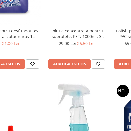
entru desfundat tevi
Solutie concentrata pentru
Polish 
tralizator miros 1L
suprafete, PET, 1000ml, 3
PVC s
Vrajitoare
21,00 Lei
29,00 Lei
26,50 Lei
65,
A IN COS
ADAUGA IN COS
ADAU
NOU