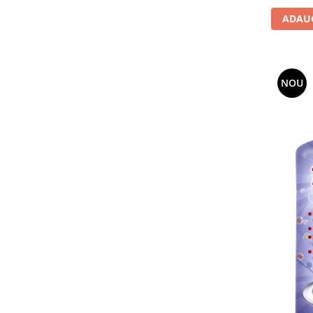
ADAUG
Articole menaj BACTERIA STOP
Articole menaj ECO NATURAL si
materiale reciclate
Eco logical
NOU
Produse lichide certificare Eco Cert
Detergenti BIO
Eco Confort
Fose Septice & Întreținere
Eco Confort
BioZone
Epur
Home&Deco
Note di Natura
Eco Friendly
Curatenie & Intretinere Exterior
Solutii curatare si intretinere