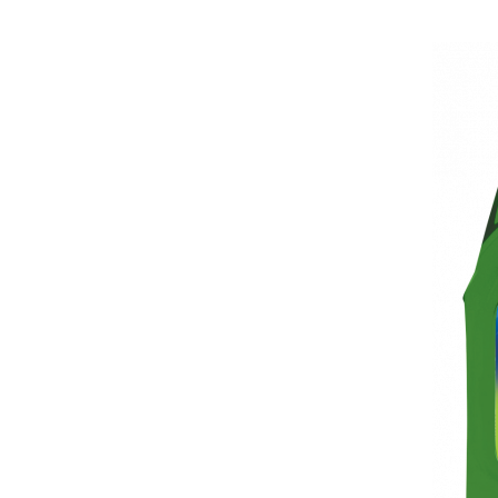
curatarea mainilor
Solutii si spray uri auto
Bureti auto,raclete si lavete
Solutii pentru constructori
Organizatoare si cutii pentru scule
Articole DYI si zugravit
Antidaunatori si insecticide
Camping, Gradina & Zone de
Exterior
Accesorii pentru telefoane
Articole HoReCa
Solutii profesionale pentru
curatenie si intretinere
Solutii si detergenti industriali
Concentralia Profesional
Dispensere prosoape pliate de