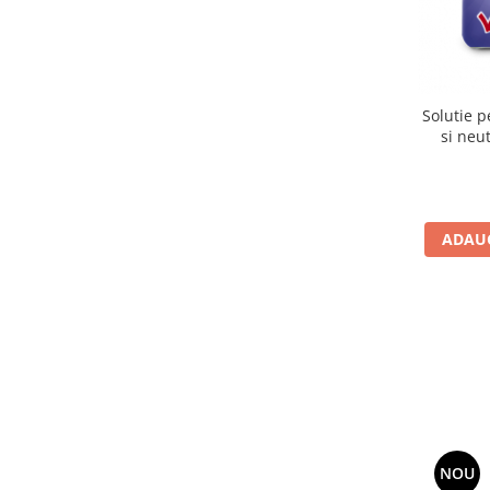
toalete portabile
Solutii curatare si intretinere
terase exterioare
Solutii curatare si intretinere
Solutie p
mobilier gradina
si neu
Solutii de curatare si intretinere
gratare exterioare si seminee
Foglia D'Oro
ADAUG
Odorizanti & Neutralizatori pentru
Miros
Doze odorizante spray SPRING AIR
250ml
Dispensere pentru doze
odorizante spray SPRING AIR
Odorizanti ambientali si tesaturi
SPRING AIR
Saculeti parfumati si pliculete
NOU
antimolii