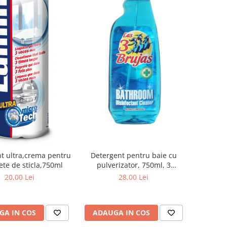
t ultra,crema pentru
Detergent pentru baie cu
ete de sticla,750ml
pulverizator, 750ml, 3
Vrajitoare
20,00 Lei
28,00 Lei
GA IN COS
ADAUGA IN COS