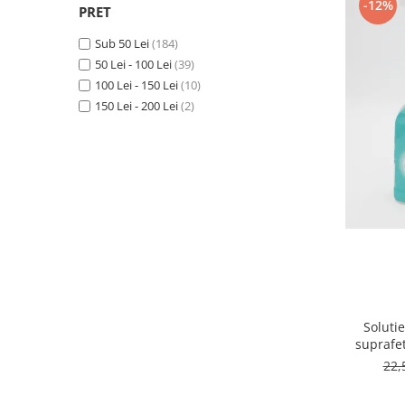
-12%
PRET
Bureti pentru vase si bucatarie
Absorbanti umiditate si
Sub 50 Lei
(184)
neutralizatori miros
50 Lei - 100 Lei
(39)
frigider/congelator
100 Lei - 150 Lei
(10)
Saci si manusi menaj, folii
150 Lei - 200 Lei
(2)
alimentare si hartie de copt
Hartie si servetele
Mopuri,seturi cu mop si accesorii
Maturi,farase si galeti simple/cu
storcator
Manere si cozi pentru maturi si
mopuri
Raclete si perii diverse suprafete
Articole si accesorii pentru baie si
Soluti
zona sanitara
suprafet
Accesorii pentru casa
22,
Articole si accesorii pentru haine si
produse textile