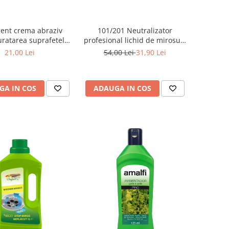
ent crema abraziv
101/201 Neutralizator
uratarea suprafetelor
profesional lichid de mirosuri
in inox,,600g
si odorizant interior, 550ml
21,00 Lei
54,00 Lei
31,90 Lei
GA IN COS
ADAUGA IN COS