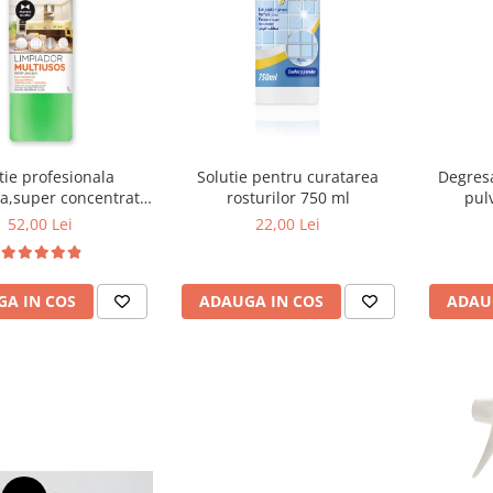
Degresa
tie profesionala
Solutie pentru curatarea
pul
la,super concentrata
rosturilor 750 ml
mata Multiusos,1000
52,00 Lei
22,00 Lei
ml
ADAU
A IN COS
ADAUGA IN COS