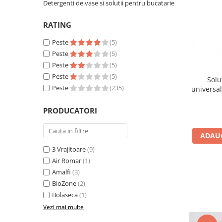
Detergenti de vase si solutii pentru bucatarie
pentru bucatarie
Detergenti Rufe & Intretinere
RATING
Textile
Peste
(5)
Detergenti de rufe
Peste
(5)
Balsam de rufe
Peste
(5)
Parfum de rufe si esente
Peste
(5)
Solu
concentrate parfumare rufe
Peste
(235)
universa
si parfu
Neutralizare miros si odorizare
PRODUCATORI
textile,masini de spalat ,uscatoare
rufe
Solutii indepartare pete si
ADAUG
inalbitori rufe
3 Vrajitoare
(9)
Vopsea pentru articole textile si
Air Romar
(1)
articole din piele
Amalfi
(3)
Articole complementare
BioZone
(2)
Articole Menaj & Accesorii pentru
Bolaseca
(1)
Casa
Vezi mai multe
Lavete si seturi lavete