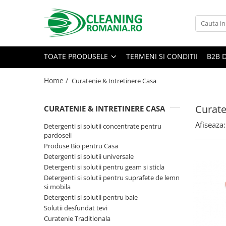
Toate Produsele
Curatenie & Intretinere Casa
TOATE PRODUSELE
TERMENI SI CONDITII
B2B 
Detergenti si solutii concentrate
pentru pardoseli
Home /
Curatenie & Intretinere Casa
Produse Bio pentru Casa
Curate
CURATENIE & INTRETINERE CASA
Detergenti si solutii universale
Detergenti si solutii pentru geam
Afiseaza:
Detergenti si solutii concentrate pentru
si sticla
pardoseli
Produse Bio pentru Casa
Detergenti si solutii pentru
Detergenti si solutii universale
suprafete de lemn si mobila
Detergenti si solutii pentru geam si sticla
Detergenti si solutii pentru baie
Detergenti si solutii pentru suprafete de lemn
si mobila
Solutii desfundat tevi
Detergenti si solutii pentru baie
Curatenie Traditionala
Solutii desfundat tevi
Curatenie Traditionala
Detergenti de vase si solutii