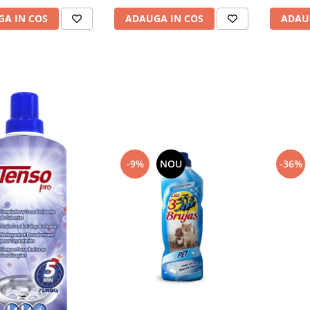
A IN COS
ADAUGA IN COS
ADAU
-9%
NOU
-36%