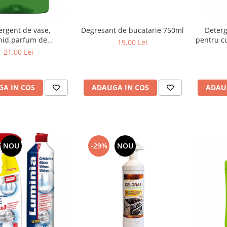
ergent de vase,
Degresant de bucatarie 750ml
Deterg
chid,parfum de
pentru c
19,00 Lei
amaita,750ml
d
21,00 Lei
A IN COS
ADAUGA IN COS
ADAU
NOU
-29%
NOU