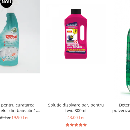
NOU
e pentru curatarea
Solutie dizolvare par, pentru
Deter
elor din baie, 4in1,
tevi, 800ml
pulveriz
750ml
50 Lei
19,90 Lei
43,00 Lei