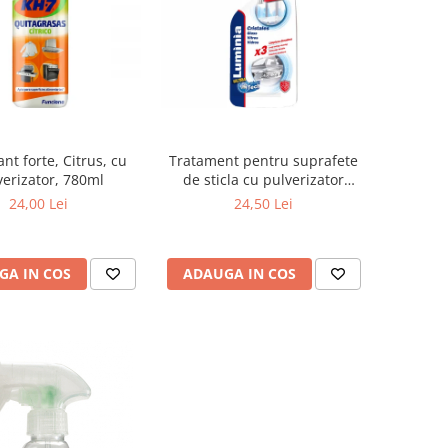
nt forte, Citrus, cu
Tratament pentru suprafete
verizator, 780ml
de sticla cu pulverizator
750ml
24,00 Lei
24,50 Lei
GA IN COS
ADAUGA IN COS