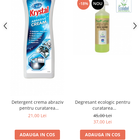
-18%
NOU
Detergent crema abraziv
Degresant ecologic pentru
pentru curatarea
curatarea
suprafetelor din inox,,600g
multisuprafetelor, 1L
21,00 Lei
45,00 Lei
37,00 Lei
ADAUGA IN COS
ADAUGA IN COS