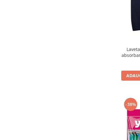
Uleiuri esentiale aromaterapie si
difuzoare
Odorizanti cu bete de ratan si
lumanari parfumate
Odorizanti spray si neutralizatori
miros ambient si tesaturi
Laveta
Odorizanti pentru baie
absorban
Absorbanti de Umiditate & Rezerve
OdorBlock Neutralizatori miros
ADAUG
Pachete Odorizare
Betisoare parfumate
Odorizanti auto
-38%
Produse pentu aprins focul
Produse pudra certificate Eco Cert
Auto Bricolaj & Gradina & Camping
Pasta si crema abraziva pentru