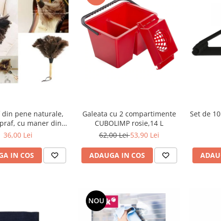
 din pene naturale,
Galeata cu 2 compartimente
Set de 10
praf, cu maner din
CUBOLIMP rosie,14 L
lemn
36,00 Lei
62,00 Lei
53,90 Lei
A IN COS
ADAUGA IN COS
ADAU
NOU