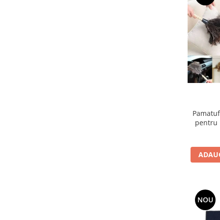
toalete portabile
Solutii curatare si intretinere
terase exterioare
Solutii curatare si intretinere
mobilier gradina
Solutii de curatare si intretinere
gratare exterioare si seminee
Foglia D'Oro
Odorizanti & Neutralizatori pentru
Pamatuf
Miros
pentru 
Doze odorizante spray SPRING AIR
250ml
ADAUG
Dispensere pentru doze
odorizante spray SPRING AIR
Odorizanti ambientali si tesaturi
SPRING AIR
NOU
Saculeti parfumati si pliculete
antimolii