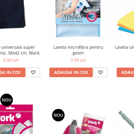
 universala super
Laveta microfibra pentru
Laveta um
ta, 38x42 cm, Black
geam
6,50 Lei
7,50 Lei
A IN COS
ADAUGA IN COS
ADAU
NOU
NOU