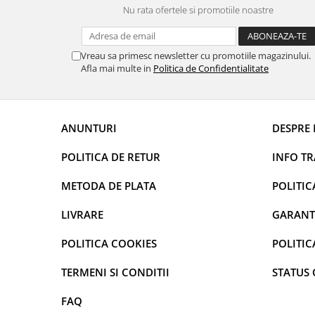
Nu rata ofertele si promotiile noastre
maini si consumabile
Dispensere role prosop hartie si
consumabile
Vreau sa primesc newsletter cu promotiile magazinului.
Afla mai multe in
Politica de Confidentialitate
Dispensere hartie igienica si
consumabile
Dozatoare sapun lichid si
consumabile
ANUNTURI
DESPRE 
Dozatoare sapun spuma si
consumabile
POLITICA DE RETUR
INFO T
Dozatoare solutii igienizare si
METODA DE PLATA
POLITIC
dezinfectare maini si consumabile
Dispenser acoperitori incaltaminte
LIVRARE
GARANT
si rezerve
POLITICA COOKIES
POLITIC
Uscatoare de maini
Rola cearceaf medical si lavete
TERMENI SI CONDITII
STATUS
airlaid
FAQ
Role hartie industriala