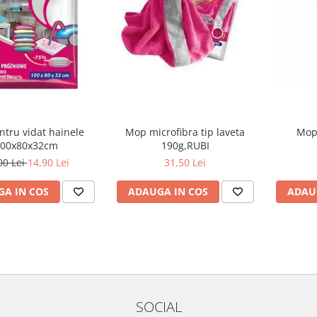
ntru vidat hainele
Mop microfibra tip laveta
Mop
00x80x32cm
190g,RUBI
00 Lei
14,90 Lei
31,50 Lei
A IN COS
ADAUGA IN COS
ADAU
SOCIAL