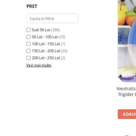
Bureti pentru vase si bucatarie
PRET
Absorbanti umiditate si
neutralizatori miros
frigider/congelator
Saci si manusi menaj, folii
Sub 50 Lei
(288)
alimentare si hartie de copt
50 Lei - 100 Lei
(25)
100 Lei - 150 Lei
(1)
Hartie si servetele
150 Lei - 200 Lei
(20)
Mopuri,seturi cu mop si accesorii
200 Lei - 250 Lei
(2)
Maturi,farase si galeti simple/cu
Vezi mai multe
storcator
Manere si cozi pentru maturi si
mopuri
Neutraliz
frigider
Raclete si perii diverse suprafete
Articole si accesorii pentru baie si
zona sanitara
ADAUG
Accesorii pentru casa
Articole si accesorii pentru haine si
produse textile