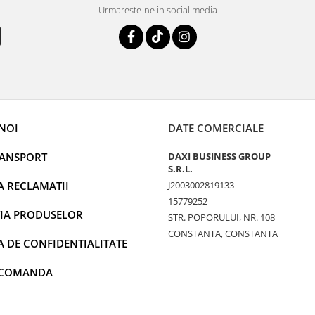
Urmareste-ne in social media
NOI
DATE COMERCIALE
RANSPORT
DAXI BUSINESS GROUP
S.R.L.
A RECLAMATII
J2003002819133
15779252
IA PRODUSELOR
STR. POPORULUI, NR. 108
CONSTANTA, CONSTANTA
A DE CONFIDENTIALITATE
 COMANDA