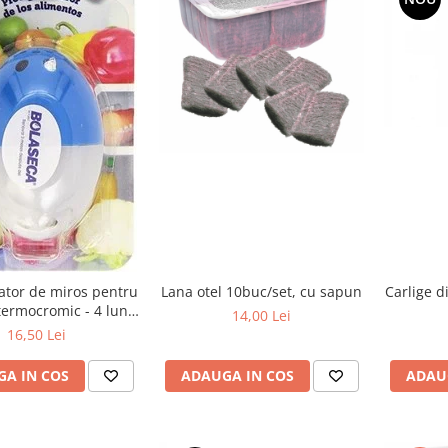
Carlige d
ator de miros pentru
Lana otel 10buc/set, cu sapun
 termocromic - 4 luni
14,00 Lei
de utilizare
16,50 Lei
ADAU
A IN COS
ADAUGA IN COS