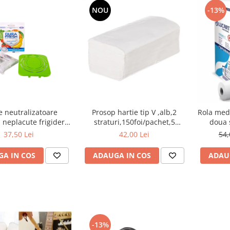
NOU
-13%
le neutralizatoare
Prosop hartie tip V ,alb,2
Rola medi
 neplacute frigider,
straturi,150foi/pachet,5
doua 
ructe si legume,40g
pachete/set
37,50 Lei
42,00 Lei
54,
A IN COS
ADAUGA IN COS
ADAU
-13%