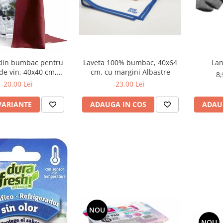
din bumbac pentru
Laveta 100% bumbac, 40x64
 de vin, 40x40 cm,
cm, cu margini Albastre
8,
iferite culori
20,00 Lei
23,00 Lei
ADAU
VARIANTE
ADAUGA IN COS
NOU
NOU