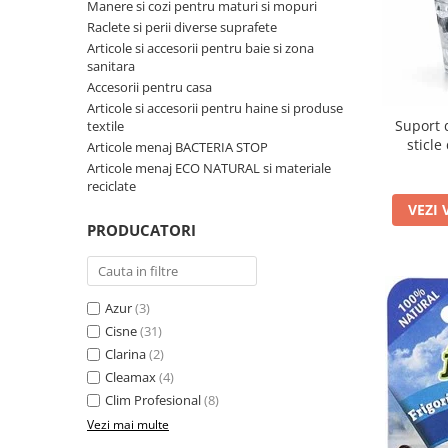
Manere si cozi pentru maturi si mopuri
pentru bucatarie
Raclete si perii diverse suprafete
Detergenti Rufe & Intretinere
Articole si accesorii pentru baie si zona
Textile
sanitara
Accesorii pentru casa
Detergenti de rufe
Articole si accesorii pentru haine si produse
Balsam de rufe
Suport 
textile
sticle
Articole menaj BACTERIA STOP
Parfum de rufe si esente
d
Articole menaj ECO NATURAL si materiale
concentrate parfumare rufe
reciclate
Neutralizare miros si odorizare
VEZI 
textile,masini de spalat ,uscatoare
PRODUCATORI
rufe
Solutii indepartare pete si
inalbitori rufe
Vopsea pentru articole textile si
Azur
(3)
articole din piele
Cisne
(31)
Clarina
(2)
Articole complementare
Cleamax
(4)
Articole Menaj & Accesorii pentru
Clim Profesional
(8)
Casa
Vezi mai multe
Lavete si seturi lavete