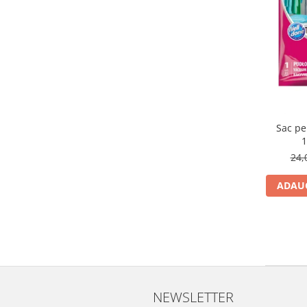
curatarea mainilor
Solutii si spray uri auto
Bureti auto,raclete si lavete
Solutii pentru constructori
Organizatoare si cutii pentru scule
Articole DYI si zugravit
Sac pe
Antidaunatori si insecticide
1
Camping, Gradina & Zone de
24,
Exterior
ADAUG
Accesorii pentru telefoane
Articole HoReCa
Solutii profesionale pentru
curatenie si intretinere
Solutii si detergenti industriali
Concentralia Profesional
NEWSLETTER
Dispensere prosoape pliate de