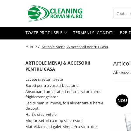
Toate Produsele
Curatenie & Intretinere Casa
TOATE PRODUSELE
TERMENI SI CONDITII
B2B 
Detergenti si solutii concentrate
pentru pardoseli
Home /
Articole Menaj & Accesorii pentru Casa
Produse Bio pentru Casa
Artico
ARTICOLE MENAJ & ACCESORII
Detergenti si solutii universale
PENTRU CASA
Detergenti si solutii pentru geam
Afiseaza:
si sticla
Lavete si seturi lavete
Bureti pentru vase si bucatarie
Detergenti si solutii pentru
Absorbanti umiditate si neutralizatori miros
suprafete de lemn si mobila
frigider/congelator
NOU
Detergenti si solutii pentru baie
Saci si manusi menaj, folii alimentare si hartie
de copt
Solutii desfundat tevi
Hartie si servetele
Curatenie Traditionala
Mopuri,seturi cu mop si accesorii
Maturi,farase si galeti simple/cu storcator
Detergenti de vase si solutii