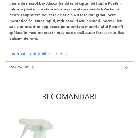
uneia de microfibră Absoarbe diferite tipuri de fluide Poate fi
Articole menaj BACTERIA STOP
folosita pentru curățare uscată și curățare umedă PPerfecta
pentru suprafete delicate de sticla Nu lasa dungi sau pete
Articole menaj ECO NATURAL si
inestetice Se usuca rapid, reducand riscul cresterii bacteriilor
materiale reciclate
sau a mirosurilor neplacute pe suprafata materialului Poate fi
spălata în mod repetat în mașina de spălat.dar fara a se utiliza
Eco logical
balsam de rufe.
Produse lichide certificare Eco Cert
Detergenti BIO
Informatii conformitate produs
Eco Confort
Fose Septice & Întreținere
Review-uri
(0)
Eco Confort
BioZone
Epur
RECOMANDARI
Home&Deco
Note di Natura
Eco Friendly
Curatenie & Intretinere Exterior
Solutii curatare si intretinere