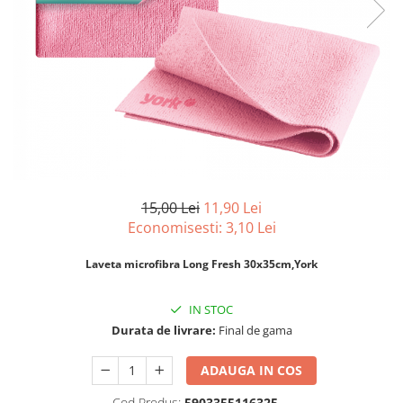
pentru bucatarie
Detergenti Rufe & Intretinere
Textile
Detergenti de rufe
Balsam de rufe
Parfum de rufe si esente
concentrate parfumare rufe
Neutralizare miros si odorizare
textile,masini de spalat ,uscatoare
15,00 Lei
11,90 Lei
rufe
Economisesti:
3,10
Lei
Solutii indepartare pete si
inalbitori rufe
Laveta microfibra Long Fresh 30x35cm,York
Vopsea pentru articole textile si
articole din piele
IN STOC
Articole complementare
Durata de livrare:
Final de gama
Articole Menaj & Accesorii pentru
Casa
ADAUGA IN COS
Lavete si seturi lavete
Cod Produs:
5903355116325