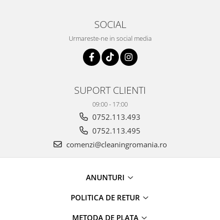
maini si consumabile
SOCIAL
Dispensere role prosop hartie si
consumabile
Urmareste-ne in social media
Dispensere hartie igienica si
consumabile
Dozatoare sapun lichid si
consumabile
SUPORT CLIENTI
Dozatoare sapun spuma si
09:00 - 17:00
consumabile
0752.113.493
Dozatoare solutii igienizare si
0752.113.495
dezinfectare maini si consumabile
comenzi@cleaningromania.ro
Dispenser acoperitori incaltaminte
si rezerve
Uscatoare de maini
ANUNTURI
Rola cearceaf medical si lavete
POLITICA DE RETUR
airlaid
Role hartie industriala
METODA DE PLATA