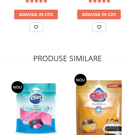
Uleiuri esentiale aromaterapie si
difuzoare
ADAUGA IN COS
ADAUGA IN COS
Odorizanti cu bete de ratan si
lumanari parfumate
Odorizanti spray si neutralizatori
miros ambient si tesaturi
Odorizanti pentru baie
PRODUSE SIMILARE
Absorbanti de Umiditate & Rezerve
OdorBlock Neutralizatori miros
NOU
Pachete Odorizare
NOU
Betisoare parfumate
Odorizanti auto
Produse pentu aprins focul
Produse pudra certificate Eco Cert
Auto Bricolaj & Gradina & Camping
Pasta si crema abraziva pentru