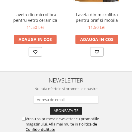
curatarea mainilor
Solutii si spray uri auto
Laveta din microfibra
Laveta din microfibra
pentru vetro ceramica
pentru praf si mobila
Bureti auto,raclete si lavete
11,50 Lei
11,50 Lei
Solutii pentru constructori
ADAUGA IN COS
ADAUGA IN COS
Organizatoare si cutii pentru scule
Articole DYI si zugravit
Antidaunatori si insecticide
Camping, Gradina & Zone de
Exterior
NEWSLETTER
Accesorii pentru telefoane
Nu rata ofertele si promotiile noastre
Articole HoReCa
Solutii profesionale pentru
curatenie si intretinere
Solutii si detergenti industriali
Vreau sa primesc newsletter cu promotiile
Concentralia Profesional
magazinului. Afla mai multe in
Politica de
Confidentialitate
Dispensere prosoape pliate de