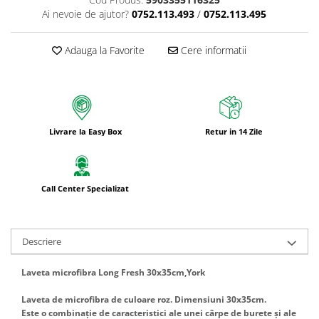
Bureti pentru vase si bucatarie
Ai nevoie de ajutor?
0752.113.493
/
0752.113.495
Absorbanti umiditate si
neutralizatori miros
Adauga la Favorite
Cere informatii
frigider/congelator
Saci si manusi menaj, folii
alimentare si hartie de copt
Hartie si servetele
Mopuri,seturi cu mop si accesorii
Livrare la Easy Box
Retur in 14 Zile
Maturi,farase si galeti simple/cu
storcator
Manere si cozi pentru maturi si
Call Center Specializat
mopuri
Raclete si perii diverse suprafete
Descriere
Articole si accesorii pentru baie si
zona sanitara
Laveta microfibra Long Fresh 30x35cm,York
Accesorii pentru casa
Laveta de microfibra de culoare roz. Dimensiuni 30x35cm.
Articole si accesorii pentru haine si
Este o combinație de caracteristici ale unei cârpe de burete și ale
produse textile