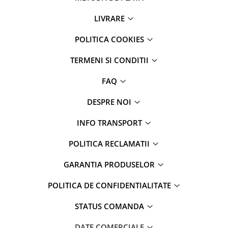
Parfumuri
LIVRARE
Cosmetice & Ingrijire Personala
Geluri de dus
POLITICA COOKIES
Sapun lichid,solid , spuma si sare
TERMENI SI CONDITII
de baie
Lotiuni ,lapte,creme si uleiuri
FAQ
pentru fata si corp
DESPRE NOI
Deodorante antiperspirante si deo
roll,spray de corp
INFO TRANSPORT
Parfumuri si seturi cadouri
POLITICA RECLAMATII
Igiena dentara
Sampon,balsam,masti si
GARANTIA PRODUSELOR
tratamente pentru par
POLITICA DE CONFIDENTIALITATE
Cosmetice pentru copii si bebelusi
Machiaj si manichiura
STATUS COMANDA
Bureti pentru baie si accesorii
DATE COMERCIALE