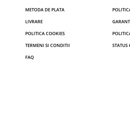
curatarea mainilor
METODA DE PLATA
POLITIC
Solutii si spray uri auto
Bureti auto,raclete si lavete
LIVRARE
GARANT
Solutii pentru constructori
POLITICA COOKIES
POLITIC
Organizatoare si cutii pentru scule
TERMENI SI CONDITII
STATUS
Articole DYI si zugravit
FAQ
Antidaunatori si insecticide
Camping, Gradina & Zone de
Exterior
Accesorii pentru telefoane
Articole HoReCa
Solutii profesionale pentru
curatenie si intretinere
Solutii si detergenti industriali
Concentralia Profesional
Dispensere prosoape pliate de