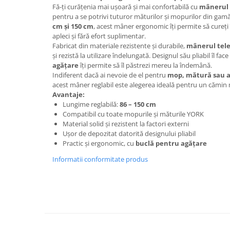
Fă-ți curățenia mai ușoară și mai confortabilă cu
mânerul 
Bureti pentru vase si bucatarie
pentru a se potrivi tuturor măturilor și mopurilor din gamă
Absorbanti umiditate si
cm și 150 cm
, acest mâner ergonomic îți permite să cureți î
neutralizatori miros
apleci și fără efort suplimentar.
frigider/congelator
Fabricat din materiale rezistente și durabile,
mânerul tele
Saci si manusi menaj, folii
și rezistă la utilizare îndelungată. Designul său pliabil îl fac
alimentare si hartie de copt
agățare
îți permite să îl păstrezi mereu la îndemână.
Indiferent dacă ai nevoie de el pentru
mop, mătură sau al
Hartie si servetele
acest mâner reglabil este alegerea ideală pentru un cămin me
Mopuri,seturi cu mop si accesorii
Avantaje:
Lungime reglabilă:
86 – 150 cm
Maturi,farase si galeti simple/cu
Compatibil cu toate mopurile și măturile YORK
storcator
Material solid și rezistent la factori externi
Ușor de depozitat datorită designului pliabil
Manere si cozi pentru maturi si
Practic și ergonomic, cu
buclă pentru agățare
mopuri
Informatii conformitate produs
Raclete si perii diverse suprafete
Articole si accesorii pentru baie si
zona sanitara
Accesorii pentru casa
Articole si accesorii pentru haine si
produse textile