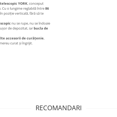
telescopic YORK
, conceput
. Cu o lungime reglabilă între
86
n poziție verticală, fără să te
scopic
nu se rupe, nu se îndoaie
e ușor de depozitat, iar
bucla de
te accesorii de curățenie
,
reu curat și îngrijit.
RECOMANDARI