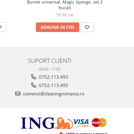
Burete universal, Magic Sponge, set 2
Lana 
bucati
10,50 Lei
ADAUGA IN COS
AD
SUPORT CLIENTI
09:00 - 17:00
0752.113.493
0752.113.495
comenzi@cleaningromania.ro