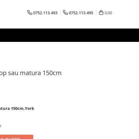
0752.113.493
0752.113.495
0,00
mop sau matura 150cm
atura 150cm,York
e