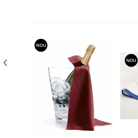
toalete portabile
Solutii curatare si intretinere
terase exterioare
Solutii curatare si intretinere
mobilier gradina
Solutii de curatare si intretinere
NOU
gratare exterioare si seminee
Foglia D'Oro
NOU
Odorizanti & Neutralizatori pentru
Miros
Doze odorizante spray SPRING AIR
250ml
Dispensere pentru doze
odorizante spray SPRING AIR
Odorizanti ambientali si tesaturi
SPRING AIR
Saculeti parfumati si pliculete
antimolii