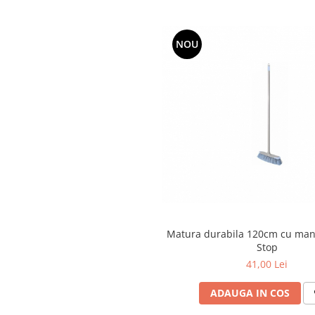
Articole menaj BACTERIA STOP
Articole menaj ECO NATURAL si
NOU
materiale reciclate
Eco logical
Produse lichide certificare Eco Cert
Detergenti BIO
Eco Confort
Fose Septice & Întreținere
Eco Confort
BioZone
Epur
Matura durabila 120cm cu man
Home&Deco
Stop
Note di Natura
41,00 Lei
Eco Friendly
Curatenie & Intretinere Exterior
ADAUGA IN COS
Solutii curatare si intretinere