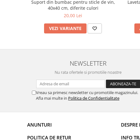
Suport din bumbac pentru sticle de vin,
Lavet
Uleiuri esentiale aromaterapie si
40x40 cm, diferite culori
difuzoare
20,00 Lei
Odorizanti cu bete de ratan si
VEZI VARIANTE
lumanari parfumate
Odorizanti spray si neutralizatori
miros ambient si tesaturi
Odorizanti pentru baie
NEWSLETTER
Absorbanti de Umiditate & Rezerve
Nu rata ofertele si promotiile noastre
OdorBlock Neutralizatori miros
Pachete Odorizare
Vreau sa primesc newsletter cu promotiile magazinului.
Betisoare parfumate
Afla mai multe in
Politica de Confidentialitate
Odorizanti auto
Produse pentu aprins focul
Produse pudra certificate Eco Cert
ANUNTURI
DESPRE 
Auto Bricolaj & Gradina & Camping
Pasta si crema abraziva pentru
POLITICA DE RETUR
INFO T