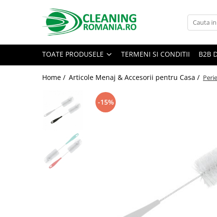
Toate Produsele
Curatenie & Intretinere Casa
TOATE PRODUSELE
TERMENI SI CONDITII
B2B 
Detergenti si solutii concentrate
pentru pardoseli
Home /
Articole Menaj & Accesorii pentru Casa /
Perie
Produse Bio pentru Casa
-15%
Detergenti si solutii universale
Detergenti si solutii pentru geam
si sticla
Detergenti si solutii pentru
suprafete de lemn si mobila
Detergenti si solutii pentru baie
Solutii desfundat tevi
Curatenie Traditionala
Detergenti de vase si solutii