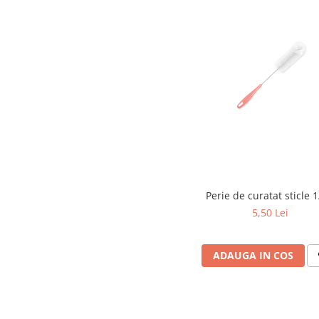
Articole menaj BACTERIA STOP
Articole menaj ECO NATURAL si
materiale reciclate
Eco logical
Produse lichide certificare Eco Cert
Detergenti BIO
Eco Confort
Fose Septice & Întreținere
Eco Confort
BioZone
Perie de curatat sticle 1
5,50 Lei
Epur
Home&Deco
ADAUGA IN COS
Note di Natura
Eco Friendly
Curatenie & Intretinere Exterior
Solutii curatare si intretinere