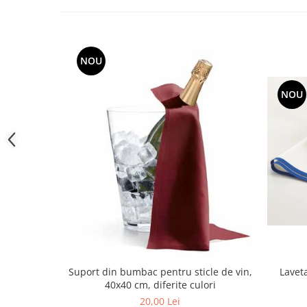
toalete portabile
Solutii curatare si intretinere
terase exterioare
NOU
Solutii curatare si intretinere
mobilier gradina
NOU
Solutii de curatare si intretinere
gratare exterioare si seminee
Foglia D'Oro
Odorizanti & Neutralizatori pentru
Miros
Doze odorizante spray SPRING AIR
250ml
Dispensere pentru doze
odorizante spray SPRING AIR
Odorizanti ambientali si tesaturi
SPRING AIR
Suport din bumbac pentru sticle de vin,
Lavet
40x40 cm, diferite culori
Saculeti parfumati si pliculete
antimolii
20,00 Lei