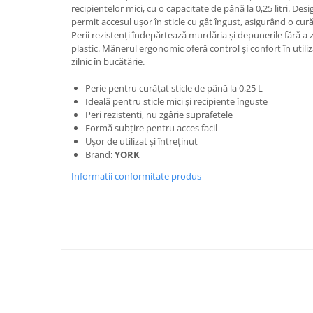
recipientelor mici, cu o capacitate de până la 0,25 litri. Des
Bureti pentru vase si bucatarie
permit accesul ușor în sticle cu gât îngust, asigurând o cură
Absorbanti umiditate si
Perii rezistenți îndepărtează murdăria și depunerile fără a z
neutralizatori miros
plastic. Mânerul ergonomic oferă control și confort în utiliz
frigider/congelator
zilnic în bucătărie.
Saci si manusi menaj, folii
alimentare si hartie de copt
Perie pentru curățat sticle de până la 0,25 L
Ideală pentru sticle mici și recipiente înguste
Hartie si servetele
Peri rezistenți, nu zgârie suprafețele
Mopuri,seturi cu mop si accesorii
Formă subțire pentru acces facil
Ușor de utilizat și întreținut
Maturi,farase si galeti simple/cu
Brand:
YORK
storcator
Informatii conformitate produs
Manere si cozi pentru maturi si
mopuri
Raclete si perii diverse suprafete
Articole si accesorii pentru baie si
zona sanitara
Accesorii pentru casa
Articole si accesorii pentru haine si
produse textile