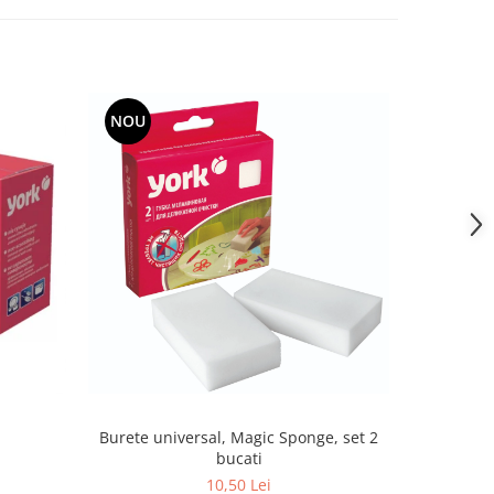
NOU
Burete universal, Magic Sponge, set 2
Neutraliz
bucati
termocr
10,50 Lei