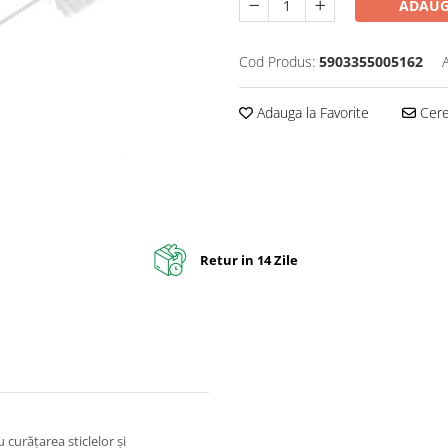
ADAUG
Cod Produs:
5903355005162
Adauga la Favorite
Cere 
Retur in 14 Zile
 curățarea sticlelor și