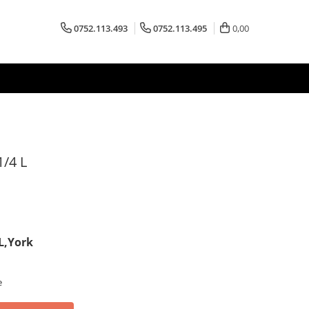
0752.113.493
0752.113.495
0,00
1/4 L
 L,York
e