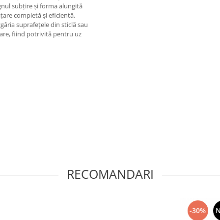
ignul subțire și forma alungită
țare completă și eficientă.
gâria suprafețele din sticlă sau
are, fiind potrivită pentru uz
RECOMANDARI
-30%