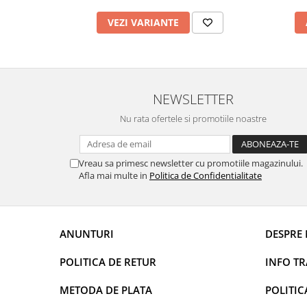
Uleiuri esentiale aromaterapie si
VEZI VARIANTE
difuzoare
Odorizanti cu bete de ratan si
lumanari parfumate
Odorizanti spray si neutralizatori
NEWSLETTER
miros ambient si tesaturi
Nu rata ofertele si promotiile noastre
Odorizanti pentru baie
Absorbanti de Umiditate & Rezerve
OdorBlock Neutralizatori miros
Vreau sa primesc newsletter cu promotiile magazinului.
Afla mai multe in
Politica de Confidentialitate
Pachete Odorizare
Betisoare parfumate
Odorizanti auto
ANUNTURI
DESPRE 
Produse pentu aprins focul
POLITICA DE RETUR
INFO T
Produse pudra certificate Eco Cert
Auto Bricolaj & Gradina & Camping
METODA DE PLATA
POLITIC
Pasta si crema abraziva pentru