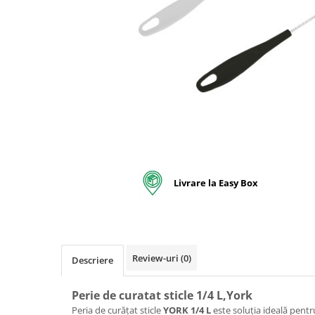
pentru bucatarie
Detergenti Rufe & Intretinere
Textile
Detergenti de rufe
Balsam de rufe
Parfum de rufe si esente
concentrate parfumare rufe
Neutralizare miros si odorizare
textile,masini de spalat ,uscatoare
rufe
Solutii indepartare pete si
Livrare la Easy Box
inalbitori rufe
Vopsea pentru articole textile si
articole din piele
Articole complementare
Review-uri
(0)
Descriere
Articole Menaj & Accesorii pentru
Casa
Perie de curatat sticle 1/4 L,York
Lavete si seturi lavete
Peria de curățat sticle
YORK 1/4 L
este soluția ideală pentru