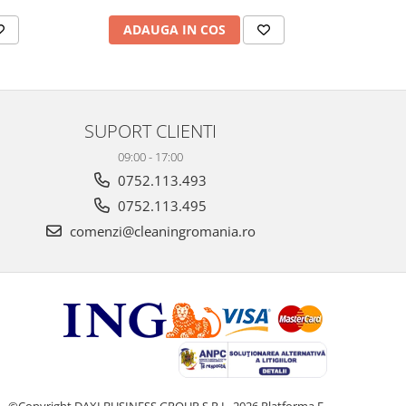
ADAUGA IN COS
AD
SUPORT CLIENTI
09:00 - 17:00
0752.113.493
0752.113.495
comenzi@cleaningromania.ro