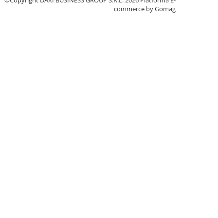
©Copyright DAXI BUSINESS GROUP S.R.L. 2026
Platforma E-
commerce by Gomag