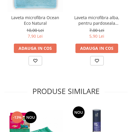
Laveta microfibra alba,
Laveta microfibra Ocean
pentru pardoseala
Eco Natural
,50x58cm
7,00 Lei
10,00 Lei
5,90 Lei
7,90 Lei
ADAUGA IN COS
ADAUGA IN COS
PRODUSE SIMILARE
NOU
-13%
NOU