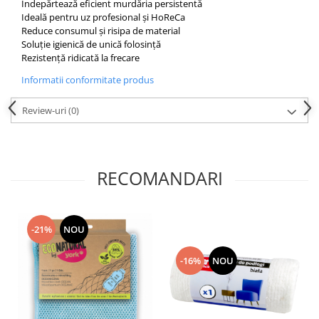
Îndepărtează eficient murdăria persistentă
Ideală pentru uz profesional și HoReCa
Reduce consumul și risipa de material
Soluție igienică de unică folosință
Rezistență ridicată la frecare
Informatii conformitate produs
Review-uri
(0)
RECOMANDARI
-21%
NOU
-16%
NOU