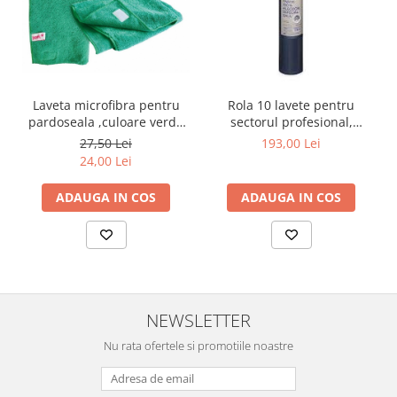
Laveta microfibra pentru
Rola 10 lavete pentru
pardoseala ,culoare verde
sectorul profesional,
,50x60cm PowerCollect
Albastru Petrol 40x64
27,50 Lei
193,00 Lei
24,00 Lei
ADAUGA IN COS
ADAUGA IN COS
NEWSLETTER
Nu rata ofertele si promotiile noastre