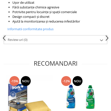
Ușor de utilizat
toalete portabile
Fără substanțe chimice agresive
Solutii curatare si intretinere
Potrivite pentru locuințe și spații comerciale
terase exterioare
Design compact și discret
Ajută la monitorizarea și reducerea infestărilor
Solutii curatare si intretinere
mobilier gradina
Informatii conformitate produs
Solutii de curatare si intretinere
Review-uri
(0)
gratare exterioare si seminee
Foglia D'Oro
Odorizanti & Neutralizatori pentru
Miros
RECOMANDARI
Doze odorizante spray SPRING AIR
250ml
Dispensere pentru doze
-15%
NOU
-12%
NOU
odorizante spray SPRING AIR
Odorizanti ambientali si tesaturi
SPRING AIR
Saculeti parfumati si pliculete
antimolii