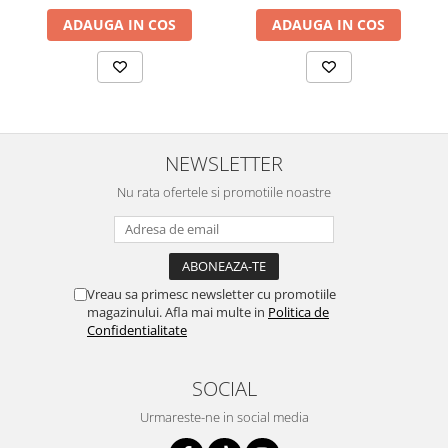
curatarea mainilor
ADAUGA IN COS
ADAUGA IN COS
Solutii si spray uri auto
Bureti auto,raclete si lavete
Solutii pentru constructori
Organizatoare si cutii pentru scule
NEWSLETTER
Articole DYI si zugravit
Nu rata ofertele si promotiile noastre
Antidaunatori si insecticide
Camping, Gradina & Zone de
Exterior
Accesorii pentru telefoane
Vreau sa primesc newsletter cu promotiile
Articole HoReCa
magazinului. Afla mai multe in
Politica de
Confidentialitate
Solutii profesionale pentru
curatenie si intretinere
Solutii si detergenti industriali
SOCIAL
Concentralia Profesional
Urmareste-ne in social media
Dispensere prosoape pliate de