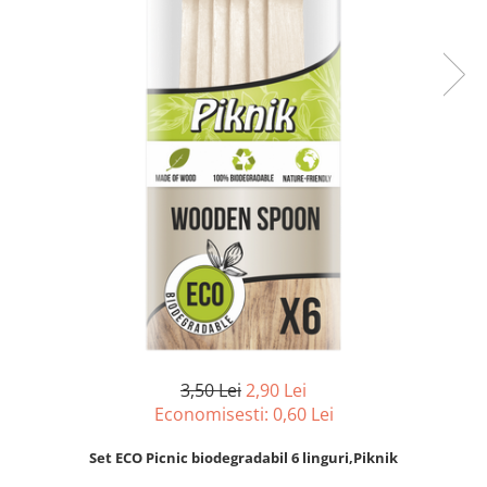
pentru bucatarie
Detergenti Rufe & Intretinere
Textile
Detergenti de rufe
Balsam de rufe
Parfum de rufe si esente
concentrate parfumare rufe
Neutralizare miros si odorizare
textile,masini de spalat ,uscatoare
rufe
Solutii indepartare pete si
inalbitori rufe
Vopsea pentru articole textile si
articole din piele
Articole complementare
3,50 Lei
2,90 Lei
Economisesti:
0,60
Lei
Articole Menaj & Accesorii pentru
Casa
Set ECO Picnic biodegradabil 6 linguri,Piknik
Lavete si seturi lavete