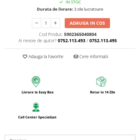
IN STOC
Bureti pentru vase si bucatarie
Durata de livrare:
3 zile lucratoare
Absorbanti umiditate si
neutralizatori miros
ADAUGA IN COS
frigider/congelator
Saci si manusi menaj, folii
Cod Produs:
5902365040804
alimentare si hartie de copt
Ai nevoie de ajutor?
0752.113.493
/
0752.113.495
Hartie si servetele
Mopuri,seturi cu mop si accesorii
Adauga la Favorite
Cere informatii
Maturi,farase si galeti simple/cu
storcator
Manere si cozi pentru maturi si
mopuri
Livrare la Easy Box
Retur in 14 Zile
Raclete si perii diverse suprafete
Articole si accesorii pentru baie si
zona sanitara
Call Center Specializat
Accesorii pentru casa
Articole si accesorii pentru haine si
produse textile