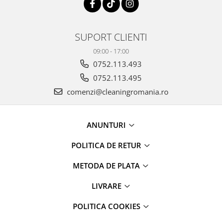
maini si consumabile
Dispensere role prosop hartie si
consumabile
SUPORT CLIENTI
Dispensere hartie igienica si
09:00 - 17:00
consumabile
0752.113.493
Dozatoare sapun lichid si
0752.113.495
consumabile
comenzi@cleaningromania.ro
Dozatoare sapun spuma si
consumabile
ANUNTURI
Dozatoare solutii igienizare si
dezinfectare maini si consumabile
POLITICA DE RETUR
Dispenser acoperitori incaltaminte
si rezerve
METODA DE PLATA
Uscatoare de maini
LIVRARE
Rola cearceaf medical si lavete
airlaid
POLITICA COOKIES
Role hartie industriala