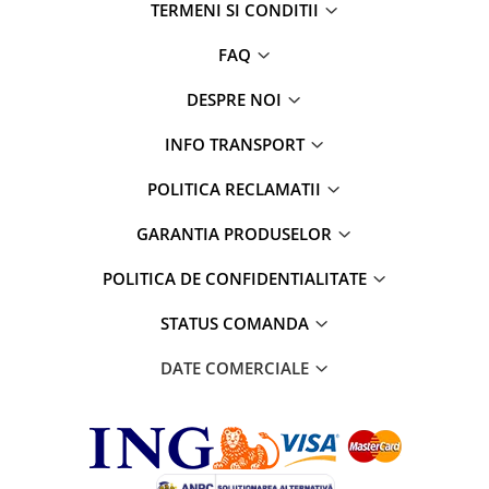
TERMENI SI CONDITII
Parfumuri
Cosmetice & Ingrijire Personala
FAQ
Geluri de dus
DESPRE NOI
Sapun lichid,solid , spuma si sare
de baie
INFO TRANSPORT
Lotiuni ,lapte,creme si uleiuri
POLITICA RECLAMATII
pentru fata si corp
Deodorante antiperspirante si deo
GARANTIA PRODUSELOR
roll,spray de corp
POLITICA DE CONFIDENTIALITATE
Parfumuri si seturi cadouri
Igiena dentara
STATUS COMANDA
Sampon,balsam,masti si
DATE COMERCIALE
tratamente pentru par
Cosmetice pentru copii si bebelusi
Machiaj si manichiura
Bureti pentru baie si accesorii