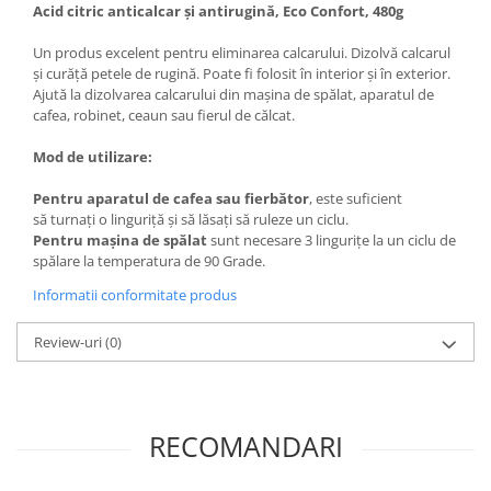
Acid citric anticalcar și antirugină, Eco Confort, 480g
Articole menaj BACTERIA STOP
Un produs excelent pentru eliminarea calcarului. Dizolvă calcarul
Articole menaj ECO NATURAL si
și curăță petele de rugină. Poate fi folosit în interior și în exterior.
materiale reciclate
Ajută la dizolvarea calcarului din mașina de spălat, aparatul de
cafea, robinet, ceaun sau fierul de călcat.
Eco logical
Produse lichide certificare Eco Cert
Mod de utilizare:
Detergenti BIO
Pentru aparatul de cafea sau fierbător
, este suficient
Eco Confort
să turnați o linguriță și să lăsați să ruleze un ciclu.
Fose Septice & Întreținere
Pentru mașina de spălat
sunt necesare 3 lingurițe la un ciclu de
spălare la temperatura de 90 Grade.
Eco Confort
Informatii conformitate produs
BioZone
Epur
Review-uri
(0)
Home&Deco
Note di Natura
Eco Friendly
RECOMANDARI
Curatenie & Intretinere Exterior
Solutii curatare si intretinere