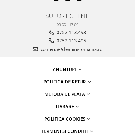
maini si consumabile
Dispensere role prosop hartie si
SUPORT CLIENTI
consumabile
09:00 - 17:00
Dispensere hartie igienica si
0752.113.493
consumabile
0752.113.495
Dozatoare sapun lichid si
comenzi@cleaningromania.ro
consumabile
Dozatoare sapun spuma si
consumabile
ANUNTURI
Dozatoare solutii igienizare si
POLITICA DE RETUR
dezinfectare maini si consumabile
Dispenser acoperitori incaltaminte
METODA DE PLATA
si rezerve
LIVRARE
Uscatoare de maini
Rola cearceaf medical si lavete
POLITICA COOKIES
airlaid
TERMENI SI CONDITII
Role hartie industriala