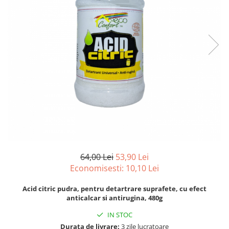
pentru bucatarie
Detergenti Rufe & Intretinere
Textile
Detergenti de rufe
Balsam de rufe
Parfum de rufe si esente
concentrate parfumare rufe
Neutralizare miros si odorizare
textile,masini de spalat ,uscatoare
rufe
Solutii indepartare pete si
inalbitori rufe
Vopsea pentru articole textile si
64,00 Lei
53,90 Lei
articole din piele
Economisesti:
10,10
Lei
Articole complementare
Acid citric pudra, pentru detartrare suprafete, cu efect
Articole Menaj & Accesorii pentru
anticalcar si antirugina, 480g
Casa
IN STOC
Lavete si seturi lavete
Durata de livrare:
3 zile lucratoare