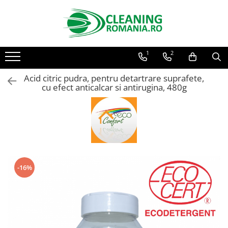
Toate Produsele
1
2
Curatenie & Intretinere Casa
Detergenti si solutii concentrate
Acid citric pudra, pentru detartrare suprafete,
pentru pardoseli
cu efect anticalcar si antirugina, 480g
Produse Bio pentru Casa
Detergenti si solutii universale
Detergenti si solutii pentru geam
si sticla
Detergenti si solutii pentru
suprafete de lemn si mobila
-16%
Detergenti si solutii pentru baie
Solutii desfundat tevi
Curatenie Traditionala
Detergenti de vase si solutii