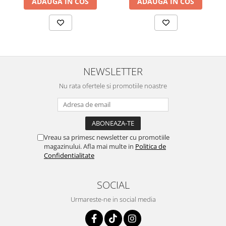
ADAUGA IN COS
ADAUGA IN COS
curatarea mainilor
Solutii si spray uri auto
Bureti auto,raclete si lavete
Solutii pentru constructori
Organizatoare si cutii pentru scule
NEWSLETTER
Articole DYI si zugravit
Nu rata ofertele si promotiile noastre
Antidaunatori si insecticide
Camping, Gradina & Zone de
Exterior
Vreau sa primesc newsletter cu promotiile
Accesorii pentru telefoane
magazinului. Afla mai multe in
Politica de
Articole HoReCa
Confidentialitate
Solutii profesionale pentru
curatenie si intretinere
SOCIAL
Solutii si detergenti industriali
Urmareste-ne in social media
Concentralia Profesional
Dispensere prosoape pliate de