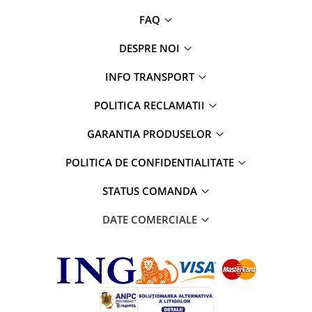
Parfumuri
FAQ
Cosmetice & Ingrijire Personala
DESPRE NOI
Geluri de dus
Sapun lichid,solid , spuma si sare
INFO TRANSPORT
de baie
POLITICA RECLAMATII
Lotiuni ,lapte,creme si uleiuri
pentru fata si corp
GARANTIA PRODUSELOR
Deodorante antiperspirante si deo
roll,spray de corp
POLITICA DE CONFIDENTIALITATE
Parfumuri si seturi cadouri
STATUS COMANDA
Igiena dentara
DATE COMERCIALE
Sampon,balsam,masti si
tratamente pentru par
Cosmetice pentru copii si bebelusi
Machiaj si manichiura
Bureti pentru baie si accesorii