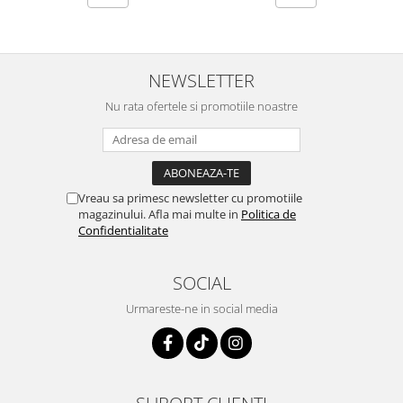
curatarea mainilor
Solutii si spray uri auto
Bureti auto,raclete si lavete
NEWSLETTER
Solutii pentru constructori
Nu rata ofertele si promotiile noastre
Organizatoare si cutii pentru scule
Articole DYI si zugravit
Antidaunatori si insecticide
Vreau sa primesc newsletter cu promotiile
Camping, Gradina & Zone de
magazinului. Afla mai multe in
Politica de
Exterior
Confidentialitate
Accesorii pentru telefoane
Articole HoReCa
SOCIAL
Solutii profesionale pentru
Urmareste-ne in social media
curatenie si intretinere
Solutii si detergenti industriali
Concentralia Profesional
Dispensere prosoape pliate de