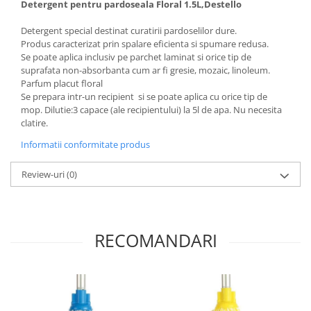
Detergent pentru pardoseala Floral 1.5L,Destello
Articole menaj BACTERIA STOP
Detergent special destinat curatirii pardoselilor dure.
Articole menaj ECO NATURAL si
Produs caracterizat prin spalare eficienta si spumare redusa.
materiale reciclate
Se poate aplica inclusiv pe parchet laminat si orice tip de
suprafata non-absorbanta cum ar fi gresie, mozaic, linoleum.
Eco logical
Parfum placut floral
Produse lichide certificare Eco Cert
Se prepara intr-un recipient si se poate aplica cu orice tip de
mop. Dilutie:3 capace (ale recipientului) la 5l de apa. Nu necesita
Detergenti BIO
clatire.
Eco Confort
Informatii conformitate produs
Fose Septice & Întreținere
Eco Confort
Review-uri
(0)
BioZone
Epur
Home&Deco
RECOMANDARI
Note di Natura
Eco Friendly
Curatenie & Intretinere Exterior
Solutii curatare si intretinere