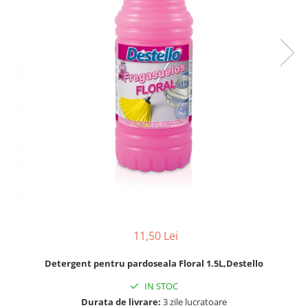
pentru bucatarie
Detergenti Rufe & Intretinere
Textile
Detergenti de rufe
Balsam de rufe
Parfum de rufe si esente
concentrate parfumare rufe
Neutralizare miros si odorizare
textile,masini de spalat ,uscatoare
rufe
Solutii indepartare pete si
inalbitori rufe
Vopsea pentru articole textile si
articole din piele
11,50 Lei
Articole complementare
Detergent pentru pardoseala Floral 1.5L,Destello
Articole Menaj & Accesorii pentru
Casa
IN STOC
Lavete si seturi lavete
Durata de livrare:
3 zile lucratoare