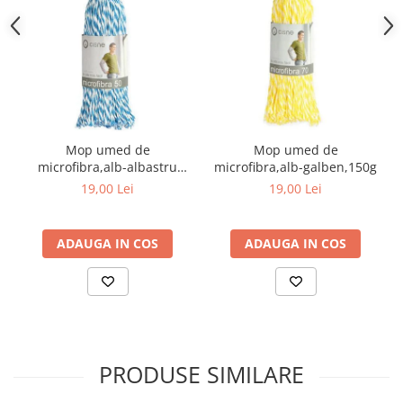
toalete portabile
Solutii curatare si intretinere
terase exterioare
Solutii curatare si intretinere
mobilier gradina
Solutii de curatare si intretinere
gratare exterioare si seminee
Mop umed de
Mop umed de
microfibra,alb-albastru
microfibra,alb-galben,150g
Foglia D'Oro
150g
19,00 Lei
19,00 Lei
Odorizanti & Neutralizatori pentru
Miros
Doze odorizante spray SPRING AIR
ADAUGA IN COS
ADAUGA IN COS
250ml
Dispensere pentru doze
odorizante spray SPRING AIR
Odorizanti ambientali si tesaturi
SPRING AIR
PRODUSE SIMILARE
Saculeti parfumati si pliculete
antimolii