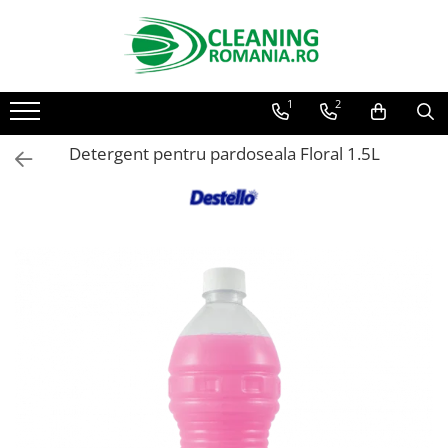
Toate Produsele
1
2
Curatenie & Intretinere Casa
Detergenti si solutii concentrate
Detergent pentru pardoseala Floral 1.5L
pentru pardoseli
Produse Bio pentru Casa
Detergenti si solutii universale
Detergenti si solutii pentru geam
si sticla
Detergenti si solutii pentru
suprafete de lemn si mobila
Detergenti si solutii pentru baie
Solutii desfundat tevi
Curatenie Traditionala
Detergenti de vase si solutii