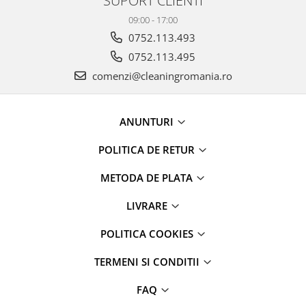
SUPORT CLIENTI
maini si consumabile
09:00 - 17:00
Dispensere role prosop hartie si
0752.113.493
consumabile
0752.113.495
Dispensere hartie igienica si
comenzi@cleaningromania.ro
consumabile
Dozatoare sapun lichid si
consumabile
ANUNTURI
Dozatoare sapun spuma si
POLITICA DE RETUR
consumabile
Dozatoare solutii igienizare si
METODA DE PLATA
dezinfectare maini si consumabile
LIVRARE
Dispenser acoperitori incaltaminte
si rezerve
POLITICA COOKIES
Uscatoare de maini
TERMENI SI CONDITII
Rola cearceaf medical si lavete
airlaid
FAQ
Role hartie industriala