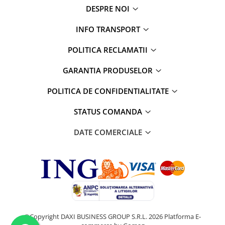
DESPRE NOI
Parfumuri
Cosmetice & Ingrijire Personala
INFO TRANSPORT
Geluri de dus
POLITICA RECLAMATII
Sapun lichid,solid , spuma si sare
de baie
GARANTIA PRODUSELOR
Lotiuni ,lapte,creme si uleiuri
pentru fata si corp
POLITICA DE CONFIDENTIALITATE
Deodorante antiperspirante si deo
STATUS COMANDA
roll,spray de corp
Parfumuri si seturi cadouri
DATE COMERCIALE
Igiena dentara
Sampon,balsam,masti si
tratamente pentru par
Cosmetice pentru copii si bebelusi
Machiaj si manichiura
Bureti pentru baie si accesorii
©Copyright DAXI BUSINESS GROUP S.R.L. 2026
Platforma E-