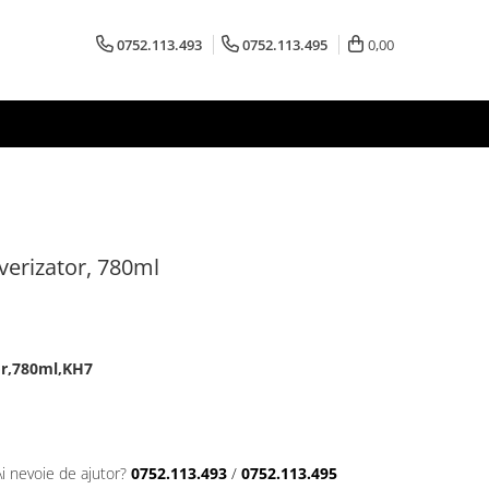
0752.113.493
0752.113.495
0,00
verizator, 780ml
or,780ml,KH7
Ai nevoie de ajutor?
0752.113.493
/
0752.113.495