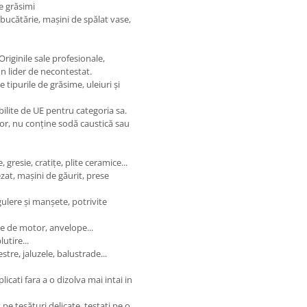
e grăsimi
 bucătărie, mașini de spălat vase,
riginile sale profesionale,
un lider de necontestat.
tipurile de grăsime, uleiuri și
bilite de UE pentru categoria sa.
or, nu conține sodă caustică sau
gresie, cratițe, plite ceramice...
ezat, mașini de găurit, prese
ulere și manșete, potrivite
re de motor, anvelope...
utire...
stre, jaluzele, balustrade...
icati fara a o dizolva mai intai in
 pe țesături delicate, testați pe o