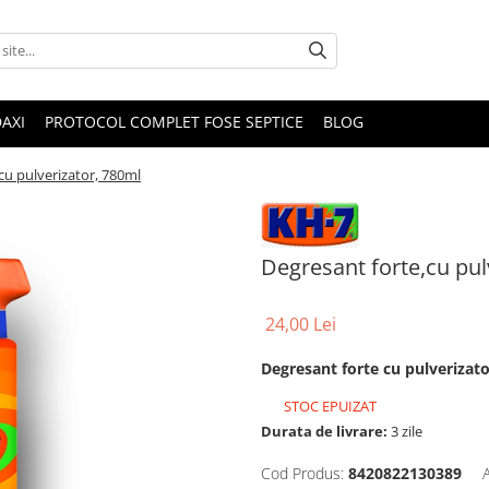
DAXI
PROTOCOL COMPLET FOSE SEPTICE
BLOG
cu pulverizator, 780ml
Degresant forte,cu pul
24,00 Lei
Degresant forte cu pulverizat
STOC EPUIZAT
Durata de livrare:
3 zile
Cod Produs:
8420822130389