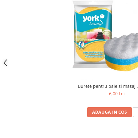
toalete portabile
Solutii curatare si intretinere
terase exterioare
Solutii curatare si intretinere
mobilier gradina
Solutii de curatare si intretinere
gratare exterioare si seminee
Foglia D'Oro
Odorizanti & Neutralizatori pentru
Miros
Doze odorizante spray SPRING AIR
Burete pentru baie si masaj
250ml
6,00 Lei
Dispensere pentru doze
odorizante spray SPRING AIR
ADAUGA IN COS
Odorizanti ambientali si tesaturi
SPRING AIR
Saculeti parfumati si pliculete
antimolii