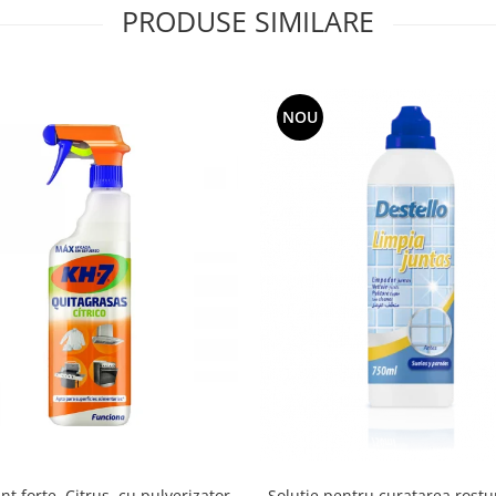
PRODUSE SIMILARE
NOU
Solutie pentru curatarea rostu
t forte, Citrus, cu pulverizator,