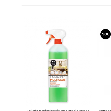
Uleiuri esentiale aromaterapie si
difuzoare
Odorizanti cu bete de ratan si
lumanari parfumate
Odorizanti spray si neutralizatori
NOU
miros ambient si tesaturi
Odorizanti pentru baie
Absorbanti de Umiditate & Rezerve
OdorBlock Neutralizatori miros
Pachete Odorizare
Betisoare parfumate
Odorizanti auto
Produse pentu aprins focul
Produse pudra certificate Eco Cert
Auto Bricolaj & Gradina & Camping
Pasta si crema abraziva pentru
Solutie profesionala universala,super
Degresan