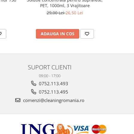
PET, 1000ml, 3 Vrajitoare
29,00 Lei
26,50 Lei
ADAUGA IN COS
AD
SUPORT CLIENTI
09:00 - 17:00
0752.113.493
0752.113.495
comenzi@cleaningromania.ro