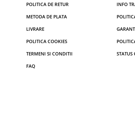
POLITICA DE RETUR
INFO T
maini si consumabile
Dispensere role prosop hartie si
METODA DE PLATA
POLITIC
consumabile
LIVRARE
GARANT
Dispensere hartie igienica si
consumabile
POLITICA COOKIES
POLITIC
Dozatoare sapun lichid si
consumabile
TERMENI SI CONDITII
STATUS
Dozatoare sapun spuma si
FAQ
consumabile
Dozatoare solutii igienizare si
dezinfectare maini si consumabile
Dispenser acoperitori incaltaminte
si rezerve
Uscatoare de maini
Rola cearceaf medical si lavete
airlaid
Role hartie industriala