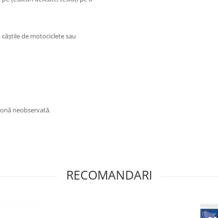
i căștile de motociclete sau
o zonă neobservată.
RECOMANDARI