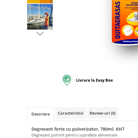
pentru bucatarie
Detergenti Rufe & Intretinere
Textile
Detergenti de rufe
Balsam de rufe
Parfum de rufe si esente
concentrate parfumare rufe
Neutralizare miros si odorizare
textile,masini de spalat ,uscatoare
rufe
Solutii indepartare pete si
Livrare la Easy Box
inalbitori rufe
Vopsea pentru articole textile si
articole din piele
Articole complementare
Caracteristici
Review-uri
(0)
Descriere
Articole Menaj & Accesorii pentru
Casa
Degresant forte cu pulverizator, 780ml, KH7
Lavete si seturi lavete
Degresant potrivit pentru suprafețe alimentare