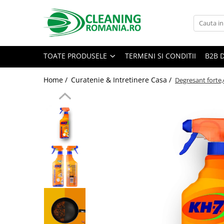
Toate Produsele
Curatenie & Intretinere Casa
TOATE PRODUSELE
TERMENI SI CONDITII
B2B 
Detergenti si solutii concentrate
pentru pardoseli
Home /
Curatenie & Intretinere Casa /
Degresant forte,
Produse Bio pentru Casa
Detergenti si solutii universale
Detergenti si solutii pentru geam
si sticla
Detergenti si solutii pentru
suprafete de lemn si mobila
Detergenti si solutii pentru baie
Solutii desfundat tevi
Curatenie Traditionala
Detergenti de vase si solutii