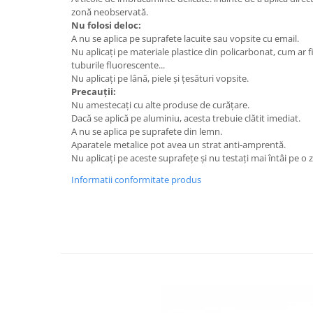
zonă neobservată.
Articole menaj BACTERIA STOP
Nu folosi deloc:
A nu se aplica pe suprafete lacuite sau vopsite cu email.
Articole menaj ECO NATURAL si
Nu aplicați pe materiale plastice din policarbonat, cum ar f
materiale reciclate
tuburile fluorescente...
Eco logical
Nu aplicați pe lână, piele și țesături vopsite.
Precauții:
Produse lichide certificare Eco Cert
Nu amestecați cu alte produse de curățare.
Detergenti BIO
Dacă se aplică pe aluminiu, acesta trebuie clătit imediat.
A nu se aplica pe suprafete din lemn.
Eco Confort
Aparatele metalice pot avea un strat anti-amprentă.
Fose Septice & Întreținere
Nu aplicați pe aceste suprafețe și nu testați mai întâi pe 
Eco Confort
Informatii conformitate produs
BioZone
Epur
Home&Deco
Note di Natura
Eco Friendly
Curatenie & Intretinere Exterior
Solutii curatare si intretinere