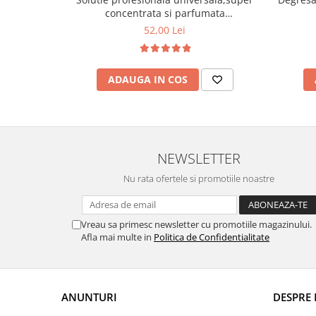
curatarea mainilor
concentrata si parfumata
Multiusos,1000 ml
Solutii si spray uri auto
52,00 Lei
Bureti auto,raclete si lavete
Solutii pentru constructori
ADAUGA IN COS
Organizatoare si cutii pentru scule
Articole DYI si zugravit
Antidaunatori si insecticide
NEWSLETTER
Camping, Gradina & Zone de
Exterior
Nu rata ofertele si promotiile noastre
Accesorii pentru telefoane
Articole HoReCa
Vreau sa primesc newsletter cu promotiile magazinului.
Solutii profesionale pentru
Afla mai multe in
Politica de Confidentialitate
curatenie si intretinere
Solutii si detergenti industriali
Concentralia Profesional
ANUNTURI
DESPRE 
Dispensere prosoape pliate de