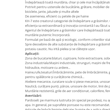
Îndepărtează toată murdăria, chiar și cele mai încăpățânat
Bureti pentru vase si bucatarie
Potrivit pentru ustensile de bucătărie, grătare, mobilier de
Absorbanti umiditate si
biciclete, jante, jaluzele și multe altele
De asemenea, eficient cu petele de pe haine
neutralizatori miros
KH-7 este creatorul categoriei de îndepărtare a grăsimilor. O
frigider/congelator
Saci si manusi menaj, folii
eficiența sa extraordinară și inovația constantă l-au făcut 
alimentare si hartie de copt
Agentul de îndepărtare a grăsimilor care îndepărtează toate 
murdărie puternic încorporată.
Hartie si servetele
Formulat pe bază de apă și ecologic, conform criteriilor sta
Mopuri,seturi cu mop si accesorii
Spre deosebire de alte substanțe de îndepărtare a grăsimil
potasiu caustic. Nu irită pielea și se clătește ușor.
Maturi,farase si galeti simple/cu
Aplicații:
storcator
Zona de bucatarie:blaturi, cuptoare, hote extractoare, sobe, 
Zona industriala:Mașini industriale, strunguri, mașini de fr
Manere si cozi pentru maturi si
hidraulice, motoare cu ardere...
mopuri
Haine,rufe,tesaturi:Îmbrăcăminte, pete de îmbrăcăminte, g
Raclete si perii diverse suprafete
pentru spălătorie și curățătorie chimică...
Ateliere mecanice, curatare scule si piese mecanice, unsoa
Articole si accesorii pentru baie si
Nautică, curățare punți, pânze, unsoare de motor, linii de pl
zona sanitara
Murdărie rezistentă, grile de aer condiționat, calorifere, fere
Avertizări:
Accesorii pentru casa
Pardoseli: pe marmura lustruita (in special pe podea), nu apl
Articole si accesorii pentru haine si
apa. In general, pe suprafete poroase nu este recomandat.
produse textile
Articole de îmbrăcăminte delicate: înainte de a aplica direct