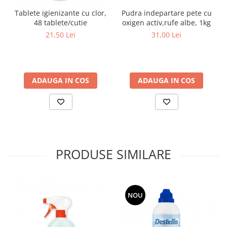
curatarea mainilor
Tablete igienizante cu clor,
Pudra indepartare pete cu
Solutii si spray uri auto
48 tablete/cutie
oxigen activ,rufe albe, 1kg
21,50 Lei
31,00 Lei
Bureti auto,raclete si lavete
Solutii pentru constructori
Organizatoare si cutii pentru scule
ADAUGA IN COS
ADAUGA IN COS
Articole DYI si zugravit
Antidaunatori si insecticide
Camping, Gradina & Zone de
Exterior
Accesorii pentru telefoane
PRODUSE SIMILARE
Articole HoReCa
Solutii profesionale pentru
curatenie si intretinere
Solutii si detergenti industriali
NOU
Concentralia Profesional
Dispensere prosoape pliate de