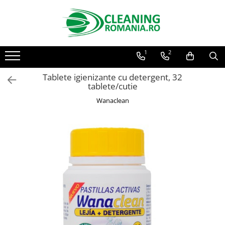
Toate Produsele
1
2
Curatenie & Intretinere Casa
Detergenti si solutii concentrate
Tablete igienizante cu detergent, 32
pentru pardoseli
tablete/cutie
Produse Bio pentru Casa
Wanaclean
Detergenti si solutii universale
Detergenti si solutii pentru geam
si sticla
Detergenti si solutii pentru
suprafete de lemn si mobila
Detergenti si solutii pentru baie
Solutii desfundat tevi
Curatenie Traditionala
Detergenti de vase si solutii