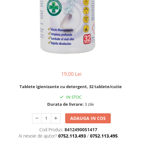
pentru bucatarie
Detergenti Rufe & Intretinere
Textile
Detergenti de rufe
Balsam de rufe
Parfum de rufe si esente
concentrate parfumare rufe
Neutralizare miros si odorizare
textile,masini de spalat ,uscatoare
19,00 Lei
rufe
Solutii indepartare pete si
inalbitori rufe
Tablete igienizante cu detergent, 32 tablete/cutie
Vopsea pentru articole textile si
IN STOC
articole din piele
Durata de livrare:
3 zile
Articole complementare
ADAUGA IN COS
Articole Menaj & Accesorii pentru
Casa
Cod Produs:
8412490051417
Ai nevoie de ajutor?
0752.113.493
/
0752.113.495
Lavete si seturi lavete