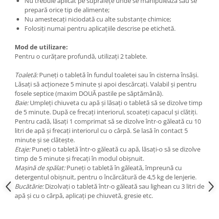
Nu trebuie aplicat pe suprafețe unde se manipulează sau se
toalete portabile
prepară orice tip de alimente;
Nu amestecați niciodată cu alte substanțe chimice;
Solutii curatare si intretinere
Folosiți numai pentru aplicațiile descrise pe etichetă.
terase exterioare
Solutii curatare si intretinere
Mod de utilizare:
mobilier gradina
Pentru o curățare profundă, utilizați 2 tablete.
Solutii de curatare si intretinere
Toaletă:
Puneți o tabletă în fundul toaletei sau în cisterna însăși.
gratare exterioare si seminee
Lăsați să acționeze 5 minute și apoi descărcați. Valabil și pentru
fosele septice (maxim DOUĂ pastile pe săptămână).
Foglia D'Oro
Baie:
Umpleți chiuveta cu apă și lăsați o tabletă să se dizolve timp
Odorizanti & Neutralizatori pentru
de 5 minute. După ce frecați interiorul, scoateți capacul și clătiți.
Miros
Pentru cadă, lăsați 1 comprimat să se dizolve într-o găleată cu 10
Doze odorizante spray SPRING AIR
litri de apă și frecați interiorul cu o cârpă. Se lasă în contact 5
250ml
minute și se clătește.
Etaje:
Puneți o tabletă într-o găleată cu apă, lăsați-o să se dizolve
Dispensere pentru doze
timp de 5 minute și frecați în modul obișnuit.
odorizante spray SPRING AIR
Mașină de spălat:
Puneți o tabletă în găleată, împreună cu
detergentul obișnuit, pentru o încărcătură de 4,5 kg de lenjerie.
Odorizanti ambientali si tesaturi
Bucătărie:
Dizolvați o tabletă într-o găleată sau lighean cu 3 litri de
SPRING AIR
apă și cu o cârpă, aplicați pe chiuvetă, gresie etc.
Saculeti parfumati si pliculete
antimolii