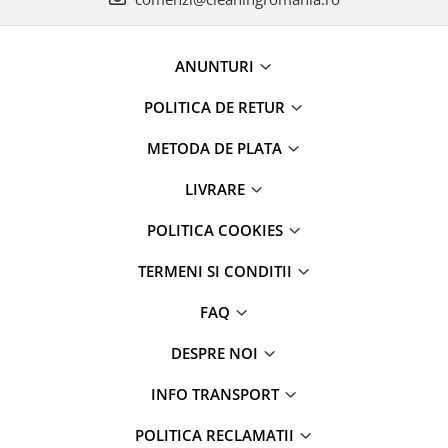
diverse
Servetele umede
Betisoare urechi
ANUNTURI
Cosmetice naturale
POLITICA DE RETUR
Cosmetice pentru barbati
METODA DE PLATA
Igiena Intima
Vopsea de par
LIVRARE
Recomandarea DAXI
POLITICA COOKIES
Jocuri&Puzzle,jucarii,periferice PC
Produse brand DAXI
TERMENI SI CONDITII
Daxi Probiotic
FAQ
% REDUCERI PRODUSE
Articole ingrijire incaltaminte
DESPRE NOI
Jocuri & Divertisment
INFO TRANSPORT
Papetarie si Creativitate
PetShop
POLITICA RECLAMATII