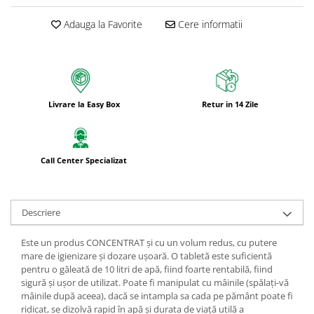
Bureti pentru vase si bucatarie
Adauga la Favorite
Cere informatii
Absorbanti umiditate si
neutralizatori miros
frigider/congelator
Saci si manusi menaj, folii
alimentare si hartie de copt
Hartie si servetele
Livrare la Easy Box
Retur in 14 Zile
Mopuri,seturi cu mop si accesorii
Maturi,farase si galeti simple/cu
Call Center Specializat
storcator
Manere si cozi pentru maturi si
mopuri
Descriere
Raclete si perii diverse suprafete
Articole si accesorii pentru baie si
Este un produs CONCENTRAT și cu un volum redus, cu putere
zona sanitara
mare de igienizare și dozare ușoară. O tabletă este suficientă
pentru o găleată de 10 litri de apă, fiind foarte rentabilă, fiind
Accesorii pentru casa
sigură și ușor de utilizat. Poate fi manipulat cu mâinile (spălați-vă
mâinile după aceea), dacă se intampla sa cada pe pământ poate fi
Articole si accesorii pentru haine si
ridicat, se dizolvă rapid în apă și durata de viață utilă a
produse textile