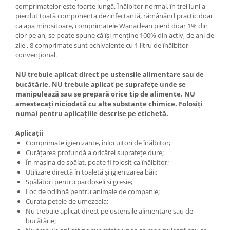
comprimatelor este foarte lungă. Înălbitor normal, în trei luni a
Articole menaj BACTERIA STOP
pierdut toată componenta dezinfectantă, rămânând practic doar
ca apa mirositoare, comprimatele Wanaclean pierd doar 1% din
Articole menaj ECO NATURAL si
clor pe an, se poate spune că își menține 100% din activ, de ani de
materiale reciclate
zile . 8 comprimate sunt echivalente cu 1 litru de înălbitor
convențional.
Eco logical
Produse lichide certificare Eco Cert
NU trebuie aplicat direct pe ustensile alimentare sau de
Detergenti BIO
bucătărie. NU trebuie aplicat pe suprafețe unde se
manipulează sau se prepară orice tip de alimente. NU
Eco Confort
amestecați niciodată cu alte substanțe chimice. Folosiți
Fose Septice & Întreținere
numai pentru aplicațiile descrise pe etichetă.
Eco Confort
Aplicații
BioZone
Comprimate igienizante, înlocuitori de înălbitor;
Curățarea profundă a oricărei suprafețe dure;
Epur
În mașina de spălat, poate fi folosit ca înălbitor;
Home&Deco
Utilizare directă în toaletă și igienizarea băii;
Spălători pentru pardoseli și gresie;
Note di Natura
Loc de odihnă pentru animale de companie;
Eco Friendly
Curata petele de umezeala;
Nu trebuie aplicat direct pe ustensile alimentare sau de
Curatenie & Intretinere Exterior
bucătărie;
Solutii curatare si intretinere