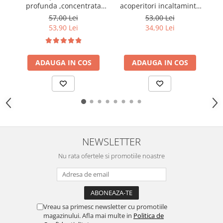
profunda ,concentrata
acoperitori incaltaminte
m
,cu amoniac Pin, 5L
pentru dispenser
57,00 Lei
53,00 Lei
53,90 Lei
34,90 Lei
ADAUGA IN COS
ADAUGA IN COS
NEWSLETTER
Nu rata ofertele si promotiile noastre
Vreau sa primesc newsletter cu promotiile
magazinului. Afla mai multe in
Politica de