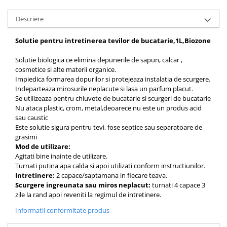
Descriere
Solutie pentru intretinerea tevilor de bucatarie,1L,Biozone
Solutie biologica ce elimina depunerile de sapun, calcar ,
cosmetice si alte materii organice.
Impiedica formarea dopurilor si protejeaza instalatia de scurgere.
Indeparteaza mirosurile neplacute si lasa un parfum placut.
Se utilizeaza pentru chiuvete de bucatarie si scurgeri de bucatarie
Nu ataca plastic, crom, metal,deoarece nu este un produs acid
sau caustic
Este solutie sigura pentru tevi, fose septice sau separatoare de
grasimi
Mod de utilizare:
Agitati bine inainte de utilizare.
Turnati putina apa calda si apoi utilizati conform instructiunilor.
Intretinere:
2 capace/saptamana in fiecare teava.
Scurgere ingreunata sau miros neplacut:
turnati 4 capace 3
zile la rand apoi reveniti la regimul de intretinere.
Informatii conformitate produs