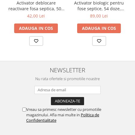
Activator deblocare
Activator biologic pentru
reactivare fosa septica, 500
fose septice, 54 doze,
g
tratament 12 luni
42,00 Lei
89,00 Lei
ADAUGA IN COS
ADAUGA IN COS
NEWSLETTER
Nu rata ofertele si promotiile noastre
Vreau sa primesc newsletter cu promotiile
magazinului. Afla mai multe in
Politica de
Confidentialitate