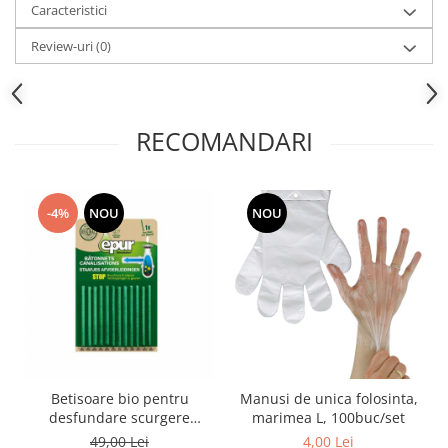
Caracteristici
Review-uri
(0)
RECOMANDARI
-4%
NOU
NOU
Betisoare bio pentru
Manusi de unica folosinta,
desfundare scurgere
marimea L, 100buc/set
baie/bucatarie,12*2g
49,00 Lei
4,00 Lei