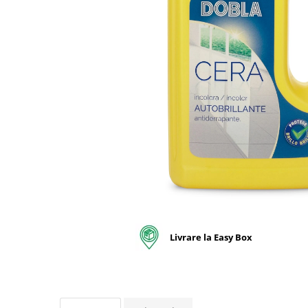
pentru bucatarie
Detergenti Rufe & Intretinere
Textile
Detergenti de rufe
Balsam de rufe
Parfum de rufe si esente
concentrate parfumare rufe
Neutralizare miros si odorizare
textile,masini de spalat ,uscatoare
rufe
Solutii indepartare pete si
inalbitori rufe
Vopsea pentru articole textile si
articole din piele
Livrare la Easy Box
Articole complementare
Articole Menaj & Accesorii pentru
Casa
Lavete si seturi lavete