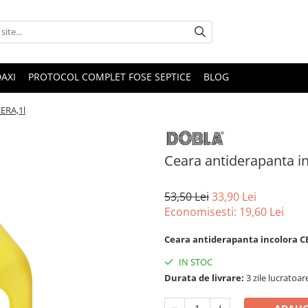
DAXI
PROTOCOL COMPLET FOSE SEPTICE
BLOG
CERA,1l
Ceara antiderapanta i
53,50 Lei
33,90 Lei
Economisesti:
19,60
Lei
Ceara antiderapanta incolora C
IN STOC
Durata de livrare:
3 zile lucratoar