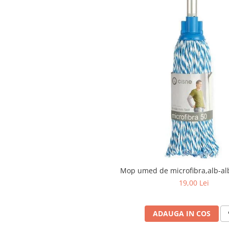
Articole menaj BACTERIA STOP
Articole menaj ECO NATURAL si
materiale reciclate
Eco logical
Produse lichide certificare Eco Cert
Detergenti BIO
Eco Confort
Fose Septice & Întreținere
Eco Confort
BioZone
Epur
Mop umed de microfibra,alb-al
Home&Deco
19,00 Lei
Note di Natura
Eco Friendly
Curatenie & Intretinere Exterior
ADAUGA IN COS
Solutii curatare si intretinere