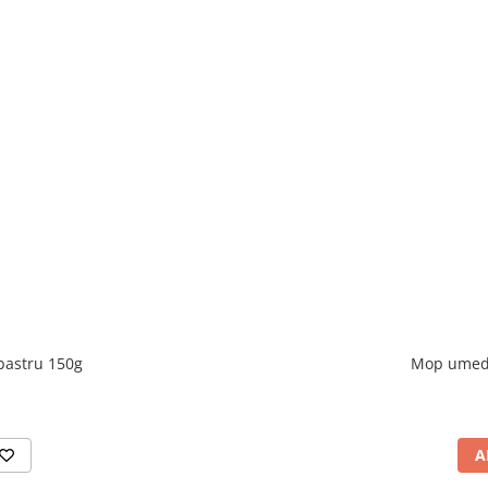
bastru 150g
Mop umed 
A