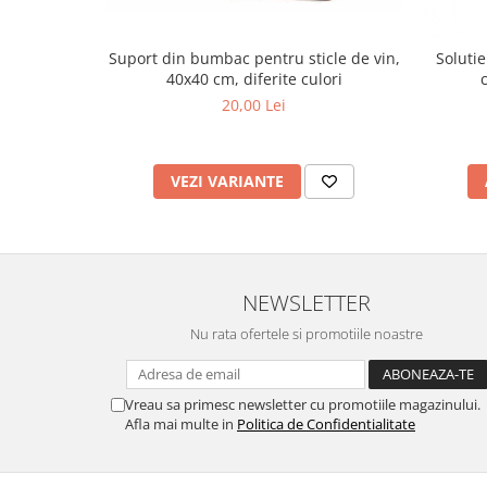
Uleiuri esentiale aromaterapie si
difuzoare
Suport din bumbac pentru sticle de vin,
Soluti
40x40 cm, diferite culori
Odorizanti cu bete de ratan si
lumanari parfumate
20,00 Lei
Odorizanti spray si neutralizatori
miros ambient si tesaturi
VEZI VARIANTE
Odorizanti pentru baie
Absorbanti de Umiditate & Rezerve
OdorBlock Neutralizatori miros
Pachete Odorizare
NEWSLETTER
Betisoare parfumate
Nu rata ofertele si promotiile noastre
Odorizanti auto
Produse pentu aprins focul
Vreau sa primesc newsletter cu promotiile magazinului.
Produse pudra certificate Eco Cert
Afla mai multe in
Politica de Confidentialitate
Auto Bricolaj & Gradina & Camping
Pasta si crema abraziva pentru