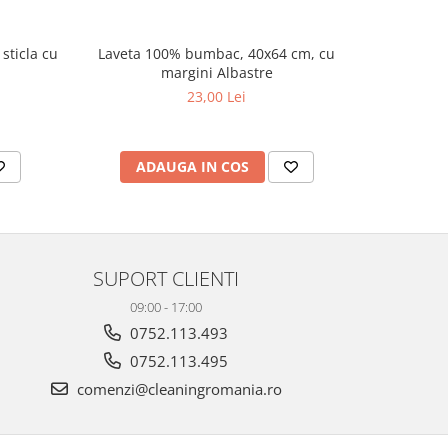
Laveta 100% bumbac, 40x64 cm, cu
sticla cu
Solutie diz
margini Albastre
23,00 Lei
ADAUGA IN COS
AD
SUPORT CLIENTI
09:00 - 17:00
0752.113.493
0752.113.495
comenzi@cleaningromania.ro