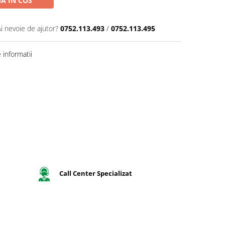
A IN COS
Ai nevoie de ajutor?
0752.113.493
/
0752.113.495
informatii
Call Center Specializat