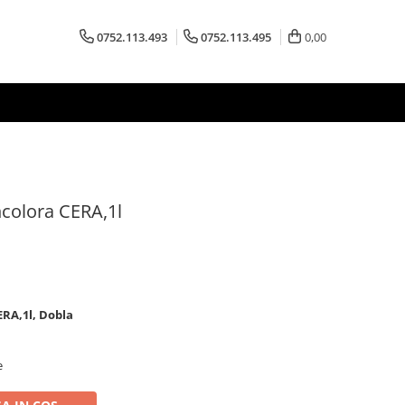
0752.113.493
0752.113.495
0,00
ncolora CERA,1l
ERA,1l, Dobla
e