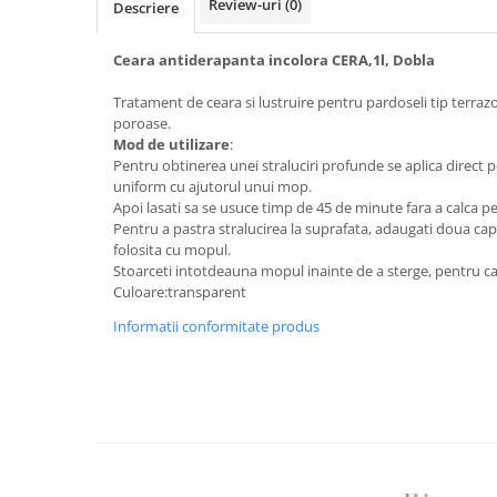
Review-uri
(0)
Descriere
Bureti pentru vase si bucatarie
Absorbanti umiditate si
Ceara antiderapanta incolora CERA,1l, Dobla
neutralizatori miros
frigider/congelator
Tratament de ceara si lustruire pentru pardoseli tip terraz
Saci si manusi menaj, folii
poroase.
alimentare si hartie de copt
Mod de utilizare
:
Hartie si servetele
Pentru obtinerea unei straluciri profunde se aplica direct p
uniform cu ajutorul unui mop.
Mopuri,seturi cu mop si accesorii
Apoi lasati sa se usuce timp de 45 de minute fara a calca pe
Pentru a pastra stralucirea la suprafata, adaugati doua ca
Maturi,farase si galeti simple/cu
folosita cu mopul.
storcator
Stoarceti intotdeauna mopul inainte de a sterge, pentru ca
Manere si cozi pentru maturi si
Culoare:transparent
mopuri
Informatii conformitate produs
Raclete si perii diverse suprafete
Articole si accesorii pentru baie si
zona sanitara
Accesorii pentru casa
Articole si accesorii pentru haine si
produse textile