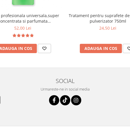
e profesionala universala,super
Tratament pentru suprafete de 
concentrata si parfumata
pulverizator 750ml
Multiusos,1000 ml
52,00 Lei
24,50 Lei
ADAUGA IN COS
ADAUGA IN COS
SOCIAL
Urmareste-ne in social media