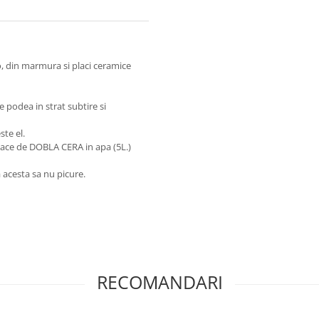
o, din marmura si placi ceramice
e podea in strat subtire si
ste el.
pace de DOBLA CERA in apa (5L.)
 acesta sa nu picure.
RECOMANDARI