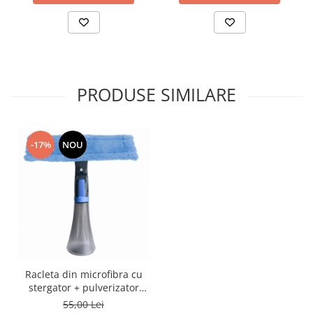
PRODUSE SIMILARE
-17%
NOU
Racleta din microfibra cu
stergator + pulverizator
pentru geam
55,00 Lei