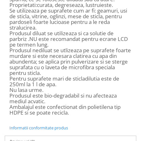
Proprietati:curata, degreseaza, lustruieste.
Se utilizeaza pe suprafete cum ar fi: geamuri, usi
de sticla, vitrine, oglinzi, mese de sticla, pentru
pardoseli foarte lucioase pentru a le reda
stralucirea.
Produsul diluat se utilizeaza si ca solutie de
parbriz .NU este recomandat pentru ecrane LCD
pe termen lung.
Produsul nediluat se utlizeaza pe suprafete foarte
murdare si este necesara clatirea cu apa din
abundenta; se aplica prin pulverizare si se sterge
suprafata cu o laveta de microfibra speciala
pentru sticla.
Pentru suprafete mari de sticladilutia este de
250ml la 1 l de apa.
Nu lasa urme.
Produsul este bio-degradabil si nu afecteaza
mediul acvatic.
Ambalajul este confectionat din polietilena tip
HDPE si se poate recicla.
Informatii conformitate produs