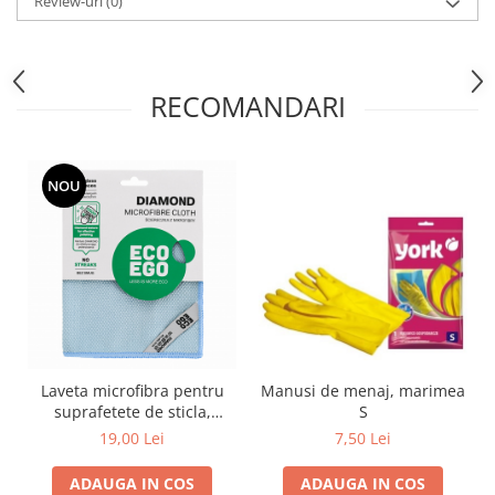
Review-uri
(0)
RECOMANDARI
NOU
Manusi de menaj, marimea
Laveta microfibra pentru
S
suprafetete de sticla,
DIAMOND 40 x 40 cm,ECO
7,50 Lei
19,00 Lei
EGO
ADAUGA IN COS
ADAUGA IN COS