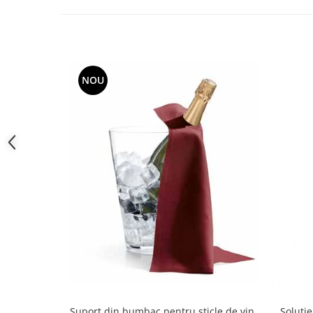
toalete portabile
Solutii curatare si intretinere
terase exterioare
Solutii curatare si intretinere
mobilier gradina
NOU
Solutii de curatare si intretinere
gratare exterioare si seminee
Foglia D'Oro
Odorizanti & Neutralizatori pentru
Miros
Doze odorizante spray SPRING AIR
250ml
Dispensere pentru doze
odorizante spray SPRING AIR
Odorizanti ambientali si tesaturi
SPRING AIR
Saculeti parfumati si pliculete
antimolii
Suport din bumbac pentru sticle de vin,
Soluti