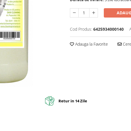
ADAUG
Cod Produs:
6425934000140
Adauga la Favorite
Cere 
Retur in 14 Zile