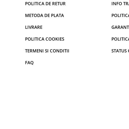
curatarea mainilor
POLITICA DE RETUR
INFO T
Solutii si spray uri auto
METODA DE PLATA
POLITIC
Bureti auto,raclete si lavete
LIVRARE
GARANT
Solutii pentru constructori
POLITICA COOKIES
POLITIC
Organizatoare si cutii pentru scule
Articole DYI si zugravit
TERMENI SI CONDITII
STATUS
Antidaunatori si insecticide
FAQ
Camping, Gradina & Zone de
Exterior
Accesorii pentru telefoane
Articole HoReCa
Solutii profesionale pentru
curatenie si intretinere
Solutii si detergenti industriali
Concentralia Profesional
Dispensere prosoape pliate de