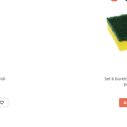
idi
Set 6 bureti
p
A