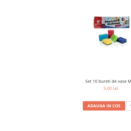
Articole menaj BACTERIA STOP
Articole menaj ECO NATURAL si
materiale reciclate
Eco logical
Produse lichide certificare Eco Cert
Detergenti BIO
Eco Confort
Fose Septice & Întreținere
Eco Confort
BioZone
Set 10 bureti de vase M
5,00 Lei
Epur
Home&Deco
Note di Natura
ADAUGA IN COS
Eco Friendly
Curatenie & Intretinere Exterior
Solutii curatare si intretinere