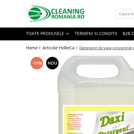
Toate Produsele
Curatenie & Intretinere Casa
TOATE PRODUSELE
TERMENI SI CONDITII
B2B 
Detergenti si solutii concentrate
pentru pardoseli
Home /
Articole HoReCa /
Detergent de vase,concentrat,
Produse Bio pentru Casa
-15%
NOU
Detergenti si solutii universale
Detergenti si solutii pentru geam
si sticla
Detergenti si solutii pentru
suprafete de lemn si mobila
Detergenti si solutii pentru baie
Solutii desfundat tevi
Curatenie Traditionala
Detergenti de vase si solutii