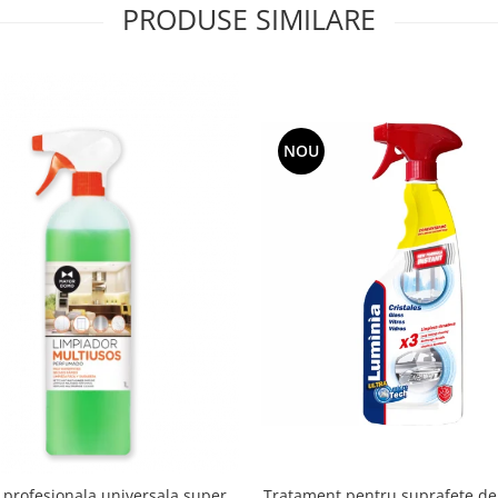
PRODUSE SIMILARE
NOU
e profesionala universala,super
Tratament pentru suprafete de 