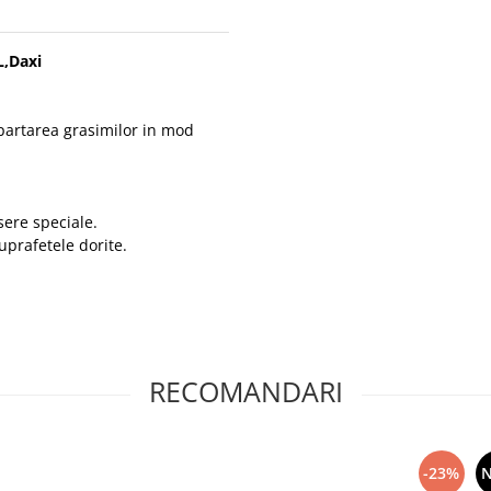
L,Daxi
epartarea grasimilor in mod
sere speciale.
uprafetele dorite.
RECOMANDARI
-23%