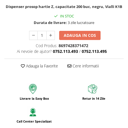
Dispenser prosop hartie Z, capacitate 200 buc, negru, Vialli K1B
IN STOC
Durata de livrare:
3 zile lucratoare
ADAUGA IN COS
Cod Produs:
8697428371472
Ai nevoie de ajutor?
0752.113.493
/
0752.113.495
Adauga la Favorite
Cere informatii
Livrare la Easy Box
Retur in 14 Zile
Call Center Specializat