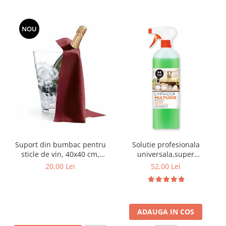
NOU
Suport din bumbac pentru
Solutie profesionala
sticle de vin, 40x40 cm,
universala,super
diferite culori
concentrata si parfumata
20,00 Lei
52,00 Lei
Multiusos,1000 ml
ADAUGA IN COS