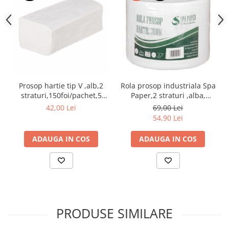
Prosop hartie tip V ,alb,2
Rola prosop industriala Spa
straturi,150foi/pachet,5
Paper,2 straturi ,alba,
pachete/set
300ml/rola
42,00 Lei
69,00 Lei
54,90 Lei
ADAUGA IN COS
ADAUGA IN COS
PRODUSE SIMILARE