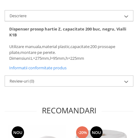
Descriere
Dispenser prosop hartie Z, capacitate 200 buc, negru, Vialli
K1B
Utilizare manuala,material plastic,capacitate:200 prosoape
pliate,montare pe perete.
Dimensiuni:L=275mm,l=95mm,h=225mm
Informatii conformitate produs
Review-uri
(0)
RECOMANDARI
NOU
-20%
NOU