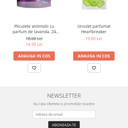
Pliculete antimolii cu
Ursulet parfumat
parfum de lavanda, 24
Heartbreaker
buc/set
18,00 Lei
19,00 Lei
14,90 Lei
ADAUGA IN COS
ADAUGA IN COS
NEWSLETTER
Nu rata ofertele si promotiile noastre