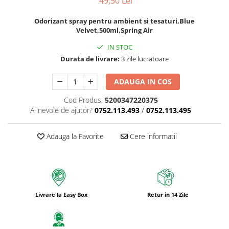
49,50 Lei
Odorizant spray pentru ambient si tesaturi,Blue
Velvet,500ml,Spring Air
IN STOC
Durata de livrare:
3 zile lucratoare
ADAUGA IN COS
Cod Produs:
5200347220375
Ai nevoie de ajutor?
0752.113.493
/
0752.113.495
Adauga la Favorite
Cere informatii
Livrare la Easy Box
Retur in 14 Zile