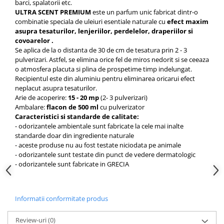
barci, spalatorii etc.
ULTRA SCENT PREMIUM
este un parfum unic fabricat dintr-o
combinatie speciala de uleiuri esentiale naturale cu
efect maxim
asupra tesaturilor, lenjeriilor, perdelelor, draperiilor si
covoarelor .
Se aplica de la o distanta de 30 de cm de tesatura prin 2 - 3
pulverizari. Astfel, se elimina orice fel de miros nedorit si se ceeaza
o atmosfera placuta si plina de prospetime timp indelungat.
Recipientul este din aluminiu pentru eliminarea oricarui efect
neplacut asupra tesaturilor.
Arie de acoperire:
15 - 20 mp
(2- 3 pulverizari)
Ambalare:
flacon de 500 ml
cu pulverizator
Caracteristici si standarde de calitate:
- odorizantele ambientale sunt fabricate la cele mai inalte
standarde doar din ingrediente naturale
- aceste produse nu au fost testate niciodata pe animale
- odorizantele sunt testate din punct de vedere dermatologic
- odorizantele sunt fabricate in GRECIA
Informatii conformitate produs
Review-uri
(0)