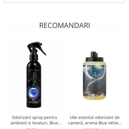
RECOMANDARI
Ulei esential odorizant de
Odorizant spray pentru
cameră, aroma Blue Velvet,
ambient si tesaturi, Blue
500ml
Velvet, 200ml