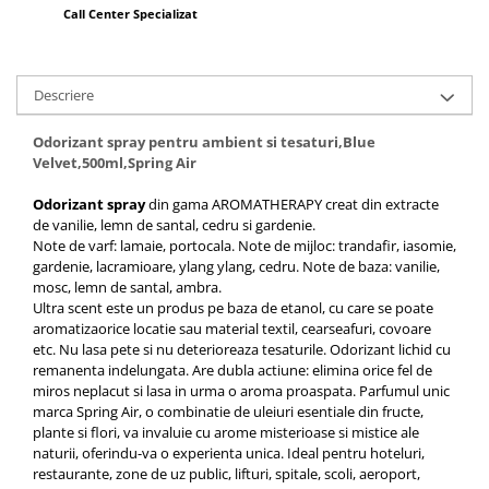
Call Center Specializat
Descriere
Odorizant spray pentru ambient si tesaturi,Blue
Velvet,500ml,Spring Air
Odorizant spray
din gama AROMATHERAPY creat din extracte
de vanilie, lemn de santal, cedru si gardenie.
Note de varf: lamaie, portocala. Note de mijloc: trandafir, iasomie,
gardenie, lacramioare, ylang ylang, cedru. Note de baza: vanilie,
mosc, lemn de santal, ambra.
Ultra scent este un produs pe baza de etanol, cu care se poate
aromatizaorice locatie sau material textil, cearseafuri, covoare
etc. Nu lasa pete si nu deterioreaza tesaturile. Odorizant lichid cu
remanenta indelungata. Are dubla actiune: elimina orice fel de
miros neplacut si lasa in urma o aroma proaspata. Parfumul unic
marca Spring Air, o combinatie de uleiuri esentiale din fructe,
plante si flori, va invaluie cu arome misterioase si mistice ale
naturii, oferindu-va o experienta unica. Ideal pentru hoteluri,
restaurante, zone de uz public, lifturi, spitale, scoli, aeroport,