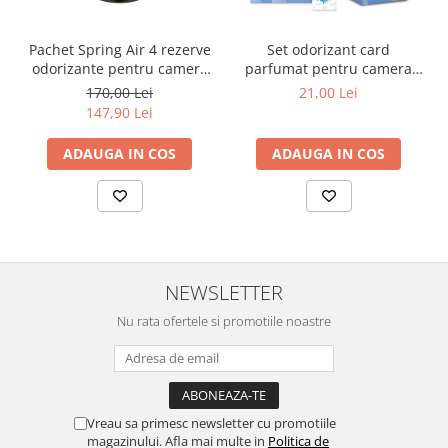
Pachet Spring Air 4 rezerve
Set odorizant card
odorizante pentru camera
parfumat pentru camera
Addiction,250ml
Noapte curata 12 bucati
170,00 Lei
21,00 Lei
147,90 Lei
ADAUGA IN COS
ADAUGA IN COS
NEWSLETTER
Nu rata ofertele si promotiile noastre
Vreau sa primesc newsletter cu promotiile
magazinului. Afla mai multe in
Politica de