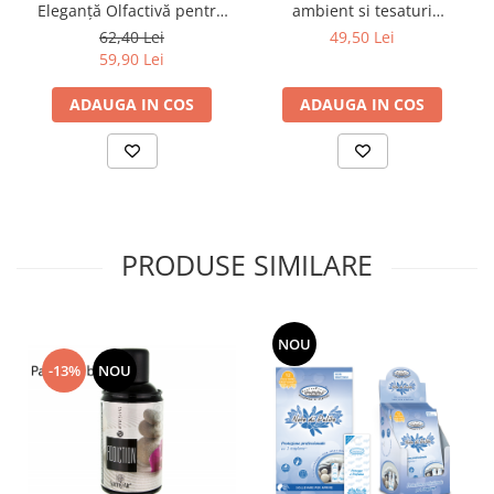
Eleganță Olfactivă pentru
ambient si tesaturi
Haine și Casă
Nemesis, 500ml
62,40 Lei
49,50 Lei
59,90 Lei
ADAUGA IN COS
ADAUGA IN COS
PRODUSE SIMILARE
NOU
-13%
NOU