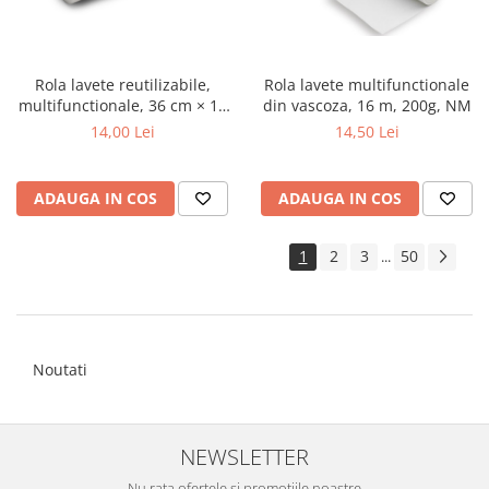
Rola lavete multifunctionale
Rola lavete reutilizabile,
din vascoza, 16 m, 200g, NM
multifunctionale, 36 cm × 16
m, Ligerina
14,50 Lei
14,00 Lei
ADAUGA IN COS
ADAUGA IN COS
1
2
3
50
...
Noutati
NEWSLETTER
Nu rata ofertele si promotiile noastre