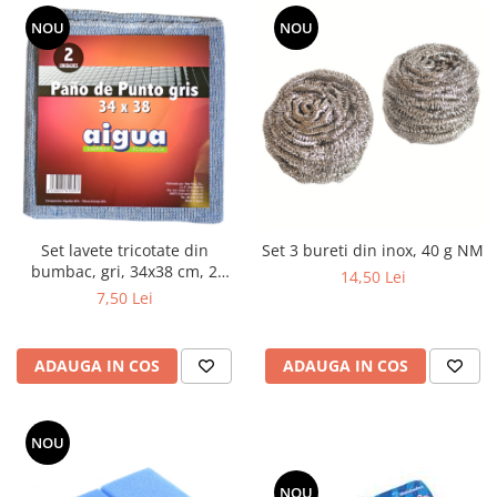
NOU
NOU
Set lavete tricotate din
Set 3 bureti din inox, 40 g NM
bumbac, gri, 34x38 cm, 2
14,50 Lei
buc/set
7,50 Lei
ADAUGA IN COS
ADAUGA IN COS
NOU
NOU