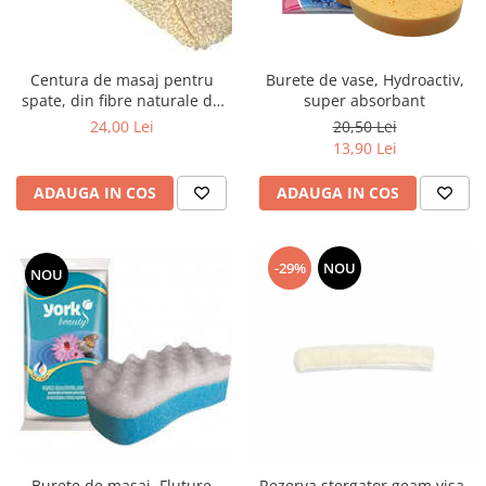
Centura de masaj pentru
Burete de vase, Hydroactiv,
spate, din fibre naturale de
super absorbant
sisal, 12 × 54 cm
24,00 Lei
20,50 Lei
13,90 Lei
ADAUGA IN COS
ADAUGA IN COS
-29%
NOU
NOU
Burete de masaj, Fluture
Rezerva stergator geam visa-