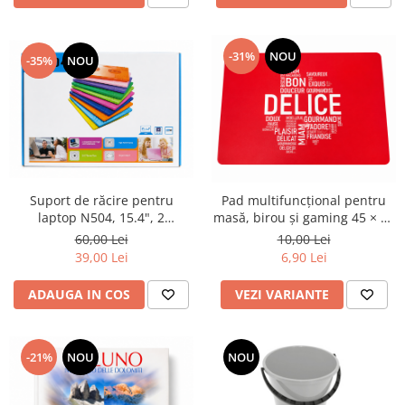
-31%
NOU
-35%
NOU
Suport de răcire pentru
Pad multifuncțional pentru
laptop N504, 15.4", 2
masă, birou și gaming 45 × 30
ventilatoare 70 mm, USB
cm
60,00 Lei
10,00 Lei
39,00 Lei
6,90 Lei
ADAUGA IN COS
VEZI VARIANTE
-21%
NOU
NOU