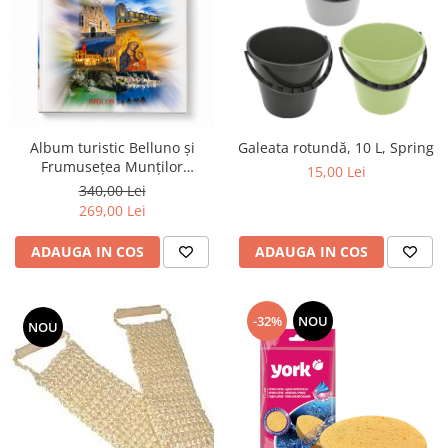
Album turistic Belluno și
Galeata rotundă, 10 L, Spring
Frumusețea Munților
15,00 Lei
Dolomiți, Italia
340,00 Lei
269,00 Lei
ADAUGA IN COS
ADAUGA IN COS
-32%
NOU
NOU