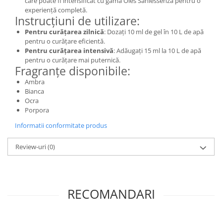
care poate fi intensificat cu gama Oies Saniessenza pentru o
experiență completă.
Instrucțiuni de utilizare:
Pentru curățarea zilnică
: Dozați 10 ml de gel în 10 L de apă
pentru o curățare eficientă.
Pentru curățarea intensivă
: Adăugați 15 ml la 10 L de apă
pentru o curățare mai puternică.
Fragranțe disponibile:
Ambra
Bianca
Ocra
Porpora
Informatii conformitate produs
Review-uri
(0)
RECOMANDARI