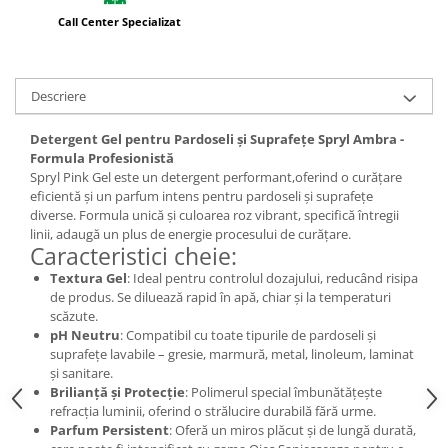
Call Center Specializat
Descriere
Detergent Gel pentru Pardoseli și Suprafețe Spryl Ambra -
Formula Profesionistă
Spryl Pink Gel este un detergent performant,oferind o curățare
eficientă și un parfum intens pentru pardoseli și suprafețe
diverse. Formula unică și culoarea roz vibrant, specifică întregii
linii, adaugă un plus de energie procesului de curățare.
Caracteristici cheie:
Textura Gel
: Ideal pentru controlul dozajului, reducând risipa
de produs. Se diluează rapid în apă, chiar și la temperaturi
scăzute.
pH Neutru
: Compatibil cu toate tipurile de pardoseli și
suprafețe lavabile – gresie, marmură, metal, linoleum, laminat
și sanitare.
Brilianță și Protecție
: Polimerul special îmbunătățește
refracția luminii, oferind o strălucire durabilă fără urme.
Parfum Persistent
: Oferă un miros plăcut și de lungă durată,