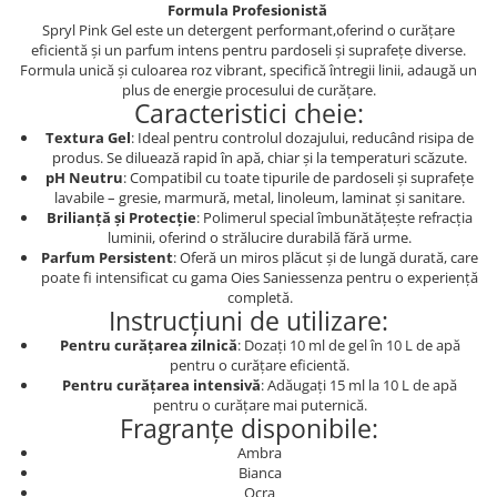
Formula Profesionistă
Spryl Pink Gel este un detergent performant,oferind o curățare
eficientă și un parfum intens pentru pardoseli și suprafețe diverse.
Formula unică și culoarea roz vibrant, specifică întregii linii, adaugă un
plus de energie procesului de curățare.
Caracteristici cheie:
Textura Gel
: Ideal pentru controlul dozajului, reducând risipa de
produs. Se diluează rapid în apă, chiar și la temperaturi scăzute.
pH Neutru
: Compatibil cu toate tipurile de pardoseli și suprafețe
lavabile – gresie, marmură, metal, linoleum, laminat și sanitare.
Brilianță și Protecție
: Polimerul special îmbunătățește refracția
luminii, oferind o strălucire durabilă fără urme.
Parfum Persistent
: Oferă un miros plăcut și de lungă durată, care
poate fi intensificat cu gama Oies Saniessenza pentru o experiență
completă.
Instrucțiuni de utilizare:
Pentru curățarea zilnică
: Dozați 10 ml de gel în 10 L de apă
pentru o curățare eficientă.
Pentru curățarea intensivă
: Adăugați 15 ml la 10 L de apă
pentru o curățare mai puternică.
Fragranțe disponibile:
Ambra
Bianca
Ocra