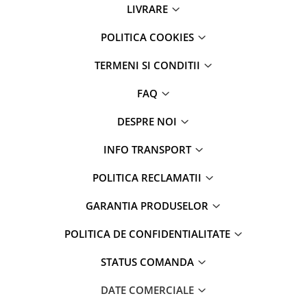
LIVRARE
Parfumuri
Cosmetice & Ingrijire Personala
POLITICA COOKIES
Geluri de dus
TERMENI SI CONDITII
Sapun lichid,solid , spuma si sare
de baie
FAQ
Lotiuni ,lapte,creme si uleiuri
pentru fata si corp
DESPRE NOI
Deodorante antiperspirante si deo
INFO TRANSPORT
roll,spray de corp
Parfumuri si seturi cadouri
POLITICA RECLAMATII
Igiena dentara
GARANTIA PRODUSELOR
Sampon,balsam,masti si
tratamente pentru par
POLITICA DE CONFIDENTIALITATE
Cosmetice pentru copii si bebelusi
STATUS COMANDA
Machiaj si manichiura
DATE COMERCIALE
Bureti pentru baie si accesorii