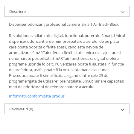
Articole menaj BACTERIA STOP
Descriere
Articole menaj ECO NATURAL si
materiale reciclate
Dispenser odorizant profesional camera Smart Air Black-Black
Eco logical
Revolutionar, stilat, mic, digital, functional, puternic, Smart. Unicul
Produse lichide certificare Eco Cert
dispenser odorizant si de reimprospatare a aerului de pe piata
care poate odoriza diferite spatii, cand este nevoie de
Detergenti BIO
aromatizare. SmARTair ofera o flexibilitate unica ca si ajustare si
Eco Confort
nenumarate posibilitati. SmARTair functioneaza digital si ofera
programe usor de folosit. Pulverizarea poate fi ajustata in functie
Fose Septice & Întreținere
de preferinta, astfel poate fi la ora, saptamanal sau lunar.
Eco Confort
Procedura poate fi simplificata alegand dintre cele 29 de
programe “gata de utilizare” preinstalate. SmARTair are capacitati
BioZone
mari de odorizare si de reimprospatare a aerului.
Epur
Informatii conformitate produs
Home&Deco
Note di Natura
Review-uri
(0)
Eco Friendly
Curatenie & Intretinere Exterior
Solutii curatare si intretinere