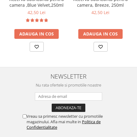
curatarea mainilor
camera ,Blue Velvet,250ml
camera, Breeze, 250ml
42,50 Lei
42,50 Lei
Solutii si spray uri auto
Bureti auto,raclete si lavete
Solutii pentru constructori
ADAUGA IN COS
ADAUGA IN COS
Organizatoare si cutii pentru scule
Articole DYI si zugravit
Antidaunatori si insecticide
Camping, Gradina & Zone de
NEWSLETTER
Exterior
Nu rata ofertele si promotiile noastre
Accesorii pentru telefoane
Articole HoReCa
Solutii profesionale pentru
curatenie si intretinere
Vreau sa primesc newsletter cu promotiile
Solutii si detergenti industriali
magazinului. Afla mai multe in
Politica de
Concentralia Profesional
Confidentialitate
Dispensere prosoape pliate de