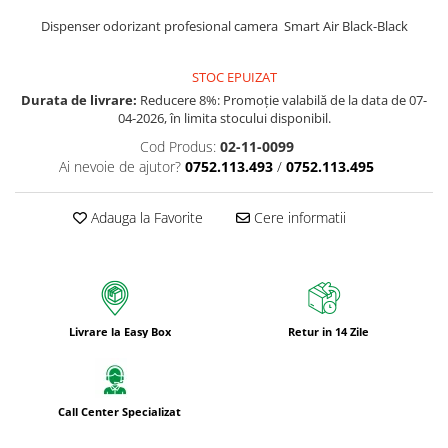
Bureti pentru vase si bucatarie
Dispenser odorizant profesional camera Smart Air Black-Black
Absorbanti umiditate si
neutralizatori miros
STOC EPUIZAT
frigider/congelator
Saci si manusi menaj, folii
Durata de livrare:
Reducere 8%: Promoție valabilă de la data de 07-
04-2026, în limita stocului disponibil.
alimentare si hartie de copt
Cod Produs:
02-11-0099
Hartie si servetele
Ai nevoie de ajutor?
0752.113.493
/
0752.113.495
Mopuri,seturi cu mop si accesorii
Maturi,farase si galeti simple/cu
Adauga la Favorite
Cere informatii
storcator
Manere si cozi pentru maturi si
mopuri
Raclete si perii diverse suprafete
Livrare la Easy Box
Retur in 14 Zile
Articole si accesorii pentru baie si
zona sanitara
Accesorii pentru casa
Call Center Specializat
Articole si accesorii pentru haine si
produse textile