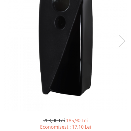
pentru bucatarie
Detergenti Rufe & Intretinere
Textile
Detergenti de rufe
Balsam de rufe
Parfum de rufe si esente
concentrate parfumare rufe
Neutralizare miros si odorizare
textile,masini de spalat ,uscatoare
rufe
Solutii indepartare pete si
inalbitori rufe
Vopsea pentru articole textile si
articole din piele
Articole complementare
Articole Menaj & Accesorii pentru
Casa
203,00 Lei
185,90 Lei
Economisesti:
17,10
Lei
Lavete si seturi lavete