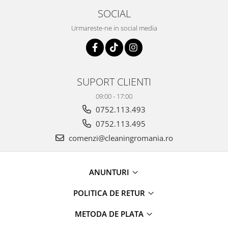
maini si consumabile
SOCIAL
Dispensere role prosop hartie si
Urmareste-ne in social media
consumabile
Dispensere hartie igienica si
consumabile
Dozatoare sapun lichid si
SUPORT CLIENTI
consumabile
09:00 - 17:00
Dozatoare sapun spuma si
0752.113.493
consumabile
0752.113.495
Dozatoare solutii igienizare si
comenzi@cleaningromania.ro
dezinfectare maini si consumabile
Dispenser acoperitori incaltaminte
si rezerve
ANUNTURI
Uscatoare de maini
POLITICA DE RETUR
Rola cearceaf medical si lavete
airlaid
METODA DE PLATA
Role hartie industriala