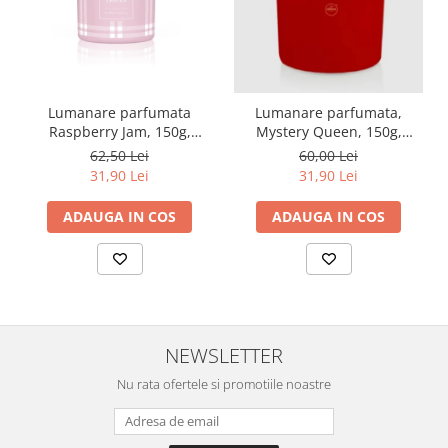
Lumanare parfumata
Lumanare parfumata,
Raspberry Jam, 150g,
Mystery Queen, 150g,
Dorota & Aroma Home
Monte Carlo
62,50 Lei
60,00 Lei
31,90 Lei
31,90 Lei
ADAUGA IN COS
ADAUGA IN COS
NEWSLETTER
Nu rata ofertele si promotiile noastre