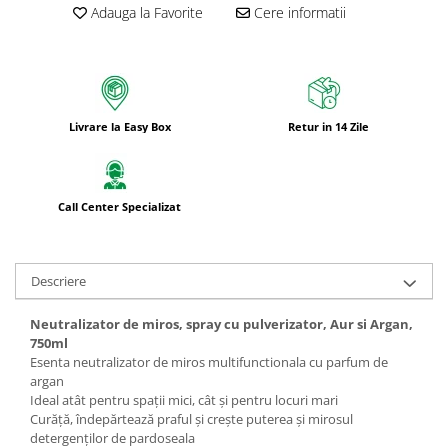
Adauga la Favorite
Cere informatii
Bureti pentru vase si bucatarie
Absorbanti umiditate si
neutralizatori miros
frigider/congelator
Saci si manusi menaj, folii
alimentare si hartie de copt
Livrare la Easy Box
Retur in 14 Zile
Hartie si servetele
Mopuri,seturi cu mop si accesorii
Call Center Specializat
Maturi,farase si galeti simple/cu
storcator
Manere si cozi pentru maturi si
Descriere
mopuri
Raclete si perii diverse suprafete
Neutralizator de miros, spray cu pulverizator, Aur si Argan,
750ml
Articole si accesorii pentru baie si
Esenta neutralizator de miros multifunctionala cu parfum de
zona sanitara
argan
Accesorii pentru casa
Ideal atât pentru spații mici, cât și pentru locuri mari
Curăță, îndepărtează praful și crește puterea și mirosul
Articole si accesorii pentru haine si
detergenților de pardoseala
produse textile