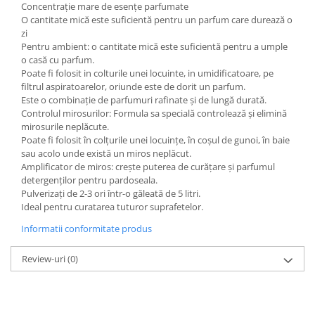
Concentrație mare de esențe parfumate
O cantitate mică este suficientă pentru un parfum care durează o
Articole menaj BACTERIA STOP
zi
Articole menaj ECO NATURAL si
Pentru ambient: o cantitate mică este suficientă pentru a umple
materiale reciclate
o casă cu parfum.
Poate fi folosit in colturile unei locuinte, in umidificatoare, pe
Eco logical
filtrul aspiratoarelor, oriunde este de dorit un parfum.
Produse lichide certificare Eco Cert
Este o combinație de parfumuri rafinate și de lungă durată.
Controlul mirosurilor: Formula sa specială controlează și elimină
Detergenti BIO
mirosurile neplăcute.
Eco Confort
Poate fi folosit în colțurile unei locuințe, în coșul de gunoi, în baie
Fose Septice & Întreținere
sau acolo unde există un miros neplăcut.
Amplificator de miros: crește puterea de curățare și parfumul
Eco Confort
detergenților pentru pardoseala.
BioZone
Pulverizați de 2-3 ori într-o găleată de 5 litri.
Ideal pentru curatarea tuturor suprafetelor.
Epur
Informatii conformitate produs
Home&Deco
Note di Natura
Review-uri
(0)
Eco Friendly
Curatenie & Intretinere Exterior
Solutii curatare si intretinere