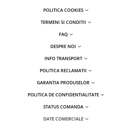
Parfumuri
POLITICA COOKIES
Cosmetice & Ingrijire Personala
Geluri de dus
TERMENI SI CONDITII
Sapun lichid,solid , spuma si sare
FAQ
de baie
Lotiuni ,lapte,creme si uleiuri
DESPRE NOI
pentru fata si corp
INFO TRANSPORT
Deodorante antiperspirante si deo
roll,spray de corp
POLITICA RECLAMATII
Parfumuri si seturi cadouri
GARANTIA PRODUSELOR
Igiena dentara
Sampon,balsam,masti si
POLITICA DE CONFIDENTIALITATE
tratamente pentru par
STATUS COMANDA
Cosmetice pentru copii si bebelusi
Machiaj si manichiura
DATE COMERCIALE
Bureti pentru baie si accesorii