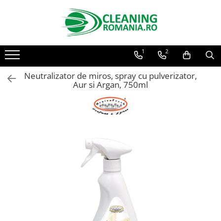
Toate Produsele
1
2
Curatenie & Intretinere Casa
Detergenti si solutii concentrate
Neutralizator de miros, spray cu pulverizator,
pentru pardoseli
Aur si Argan, 750ml
Produse Bio pentru Casa
Detergenti si solutii universale
Detergenti si solutii pentru geam
si sticla
Detergenti si solutii pentru
suprafete de lemn si mobila
Detergenti si solutii pentru baie
Solutii desfundat tevi
Curatenie Traditionala
Detergenti de vase si solutii