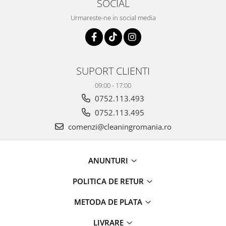
SOCIAL
maini si consumabile
Urmareste-ne in social media
Dispensere role prosop hartie si
consumabile
Dispensere hartie igienica si
consumabile
SUPORT CLIENTI
Dozatoare sapun lichid si
consumabile
09:00 - 17:00
0752.113.493
Dozatoare sapun spuma si
consumabile
0752.113.495
comenzi@cleaningromania.ro
Dozatoare solutii igienizare si
dezinfectare maini si consumabile
Dispenser acoperitori incaltaminte
ANUNTURI
si rezerve
Uscatoare de maini
POLITICA DE RETUR
Rola cearceaf medical si lavete
METODA DE PLATA
airlaid
Role hartie industriala
LIVRARE