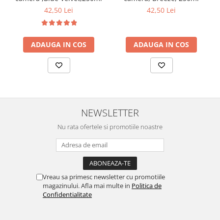
curatarea mainilor
42,50 Lei
42,50 Lei
Solutii si spray uri auto
Bureti auto,raclete si lavete
ADAUGA IN COS
ADAUGA IN COS
Solutii pentru constructori
Organizatoare si cutii pentru scule
Articole DYI si zugravit
Antidaunatori si insecticide
NEWSLETTER
Camping, Gradina & Zone de
Exterior
Nu rata ofertele si promotiile noastre
Accesorii pentru telefoane
Articole HoReCa
Solutii profesionale pentru
curatenie si intretinere
Vreau sa primesc newsletter cu promotiile
magazinului. Afla mai multe in
Politica de
Solutii si detergenti industriali
Confidentialitate
Concentralia Profesional
Dispensere prosoape pliate de