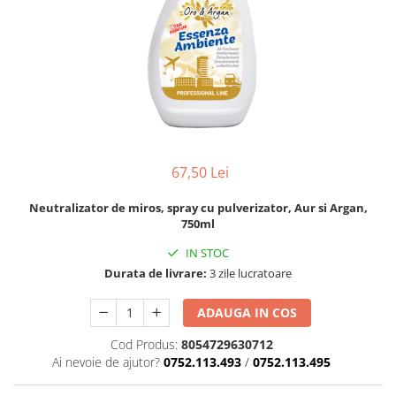
pentru bucatarie
Detergenti Rufe & Intretinere
Textile
Detergenti de rufe
Balsam de rufe
Parfum de rufe si esente
concentrate parfumare rufe
67,50 Lei
Neutralizare miros si odorizare
textile,masini de spalat ,uscatoare
Neutralizator de miros, spray cu pulverizator, Aur si Argan,
rufe
750ml
Solutii indepartare pete si
inalbitori rufe
IN STOC
Vopsea pentru articole textile si
Durata de livrare:
3 zile lucratoare
articole din piele
ADAUGA IN COS
Articole complementare
Articole Menaj & Accesorii pentru
Cod Produs:
8054729630712
Casa
Ai nevoie de ajutor?
0752.113.493
/
0752.113.495
Lavete si seturi lavete