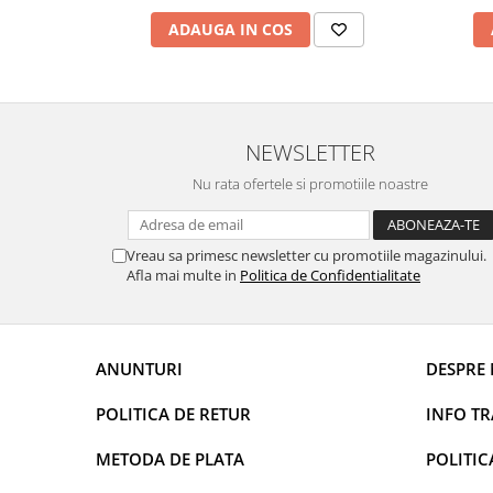
Uleiuri esentiale aromaterapie si
ADAUGA IN COS
difuzoare
Odorizanti cu bete de ratan si
lumanari parfumate
Odorizanti spray si neutralizatori
NEWSLETTER
miros ambient si tesaturi
Nu rata ofertele si promotiile noastre
Odorizanti pentru baie
Absorbanti de Umiditate & Rezerve
Vreau sa primesc newsletter cu promotiile magazinului.
OdorBlock Neutralizatori miros
Afla mai multe in
Politica de Confidentialitate
Pachete Odorizare
Betisoare parfumate
Odorizanti auto
ANUNTURI
DESPRE 
Produse pentu aprins focul
POLITICA DE RETUR
INFO T
Produse pudra certificate Eco Cert
Auto Bricolaj & Gradina & Camping
METODA DE PLATA
POLITIC
Pasta si crema abraziva pentru