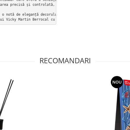
area precisă și controlată, ideală pentru orice spațiu, de la su
 o notă de eleganță decorului, datorită prezentării stilizate. P
ui Vicky Martin Berrocal cu fiecare pulverizare
RECOMANDARI
NOU