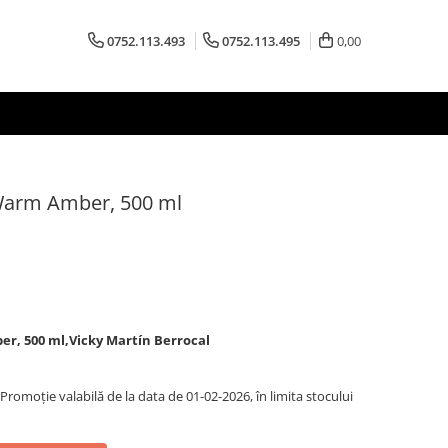
0752.113.493
0752.113.495
0,00
Warm Amber, 500 ml
r, 500 ml,Vicky Martín Berrocal
romoție valabilă de la data de 01-02-2026, în limita stocului