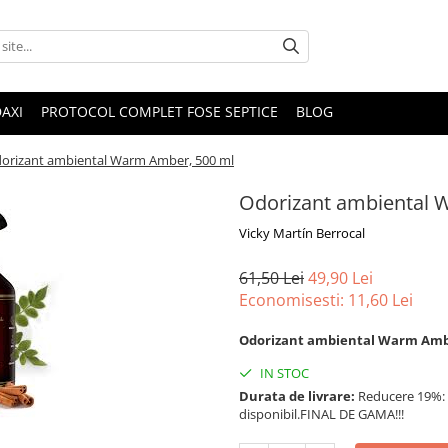
DAXI
PROTOCOL COMPLET FOSE SEPTICE
BLOG
orizant ambiental Warm Amber, 500 ml
Odorizant ambiental 
Vicky Martín Berrocal
61,50 Lei
49,90 Lei
Economisesti:
11,60
Lei
Odorizant ambiental Warm Ambe
IN STOC
Durata de livrare:
Reducere 19%: P
disponibil.FINAL DE GAMA!!!