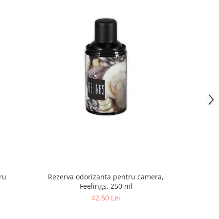
NOU
ru
Rezerva odorizanta pentru camera,
Rezerva
Feelings, 250 ml
42,50 Lei