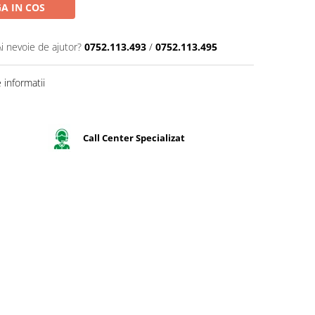
A IN COS
Ai nevoie de ajutor?
0752.113.493
/
0752.113.495
informatii
Call Center Specializat
fectă pentru a crea o atmosferă confortabilă și sofisticată în ca