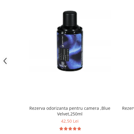
toalete portabile
Solutii curatare si intretinere
terase exterioare
Solutii curatare si intretinere
mobilier gradina
Solutii de curatare si intretinere
gratare exterioare si seminee
Foglia D'Oro
Odorizanti & Neutralizatori pentru
Miros
Doze odorizante spray SPRING AIR
250ml
Dispensere pentru doze
odorizante spray SPRING AIR
Rezerva odorizanta pentru camera ,Blue
Rezer
Odorizanti ambientali si tesaturi
Velvet,250ml
SPRING AIR
42,50 Lei
Saculeti parfumati si pliculete
antimolii