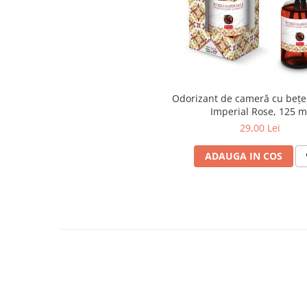
Articole menaj BACTERIA STOP
Articole menaj ECO NATURAL si
materiale reciclate
Eco logical
Produse lichide certificare Eco Cert
Odorizant de cameră cu bețe
Imperial Rose, 125 m
Detergenti BIO
29,00 Lei
Eco Confort
Fose Septice & Întreținere
ADAUGA IN COS
Eco Confort
BioZone
Epur
Home&Deco
Note di Natura
Eco Friendly
Curatenie & Intretinere Exterior
Solutii curatare si intretinere