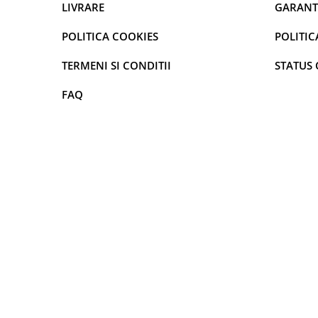
LIVRARE
GARANT
curatarea mainilor
Solutii si spray uri auto
POLITICA COOKIES
POLITIC
Bureti auto,raclete si lavete
TERMENI SI CONDITII
STATUS
Solutii pentru constructori
FAQ
Organizatoare si cutii pentru scule
Articole DYI si zugravit
Antidaunatori si insecticide
Camping, Gradina & Zone de
Exterior
Accesorii pentru telefoane
Articole HoReCa
Solutii profesionale pentru
curatenie si intretinere
Solutii si detergenti industriali
Concentralia Profesional
Dispensere prosoape pliate de