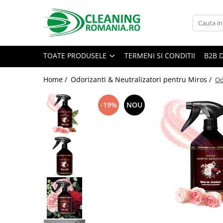
Toate Produsele
Curatenie & Intretinere Casa
TOATE PRODUSELE
TERMENI SI CONDITII
B2B 
Detergenti si solutii concentrate
pentru pardoseli
Home /
Odorizanti & Neutralizatori pentru Miros /
Od
Produse Bio pentru Casa
-19%
NOU
Detergenti si solutii universale
Detergenti si solutii pentru geam
si sticla
Detergenti si solutii pentru
suprafete de lemn si mobila
Detergenti si solutii pentru baie
Solutii desfundat tevi
Curatenie Traditionala
Detergenti de vase si solutii