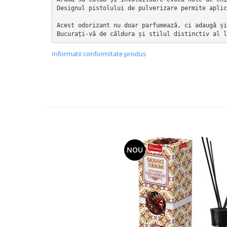
Bureti pentru vase si bucatarie
Designul pistolului de pulverizare permite aplic
Absorbanti umiditate si
Acest odorizant nu doar parfumează, ci adaugă și
neutralizatori miros
Bucurați-vă de căldura și stilul distinctiv al l
frigider/congelator
Saci si manusi menaj, folii
Informatii conformitate produs
alimentare si hartie de copt
Hartie si servetele
Mopuri,seturi cu mop si accesorii
Maturi,farase si galeti simple/cu
storcator
Manere si cozi pentru maturi si
mopuri
NOU
Raclete si perii diverse suprafete
Articole si accesorii pentru baie si
zona sanitara
Accesorii pentru casa
Articole si accesorii pentru haine si
produse textile