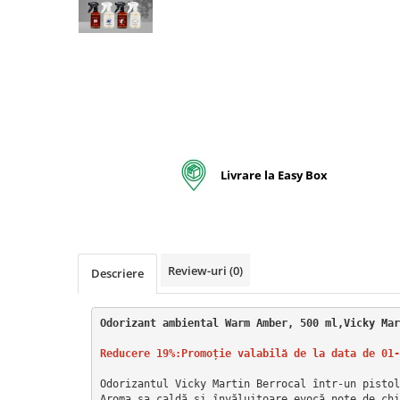
pentru bucatarie
Detergenti Rufe & Intretinere
Textile
Detergenti de rufe
Balsam de rufe
Parfum de rufe si esente
concentrate parfumare rufe
Livrare la Easy Box
Neutralizare miros si odorizare
textile,masini de spalat ,uscatoare
rufe
Solutii indepartare pete si
inalbitori rufe
Review-uri
(0)
Vopsea pentru articole textile si
Descriere
articole din piele
Articole complementare
Odorizant ambiental Warm Amber, 500 ml,Vicky Mar
Articole Menaj & Accesorii pentru
Reducere 19%:Promoție valabilă de la data de 01-
Casa
Odorizantul Vicky Martin Berrocal într-un pistol
Lavete si seturi lavete
Aroma sa caldă și învăluitoare evocă note de chi