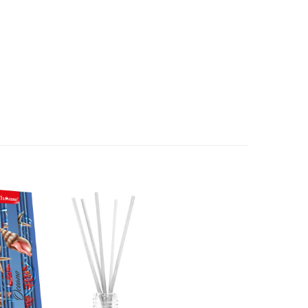
fragerie la dormitoare.

erfect pentru cei care caută un parfum de lungă durată și o atmo