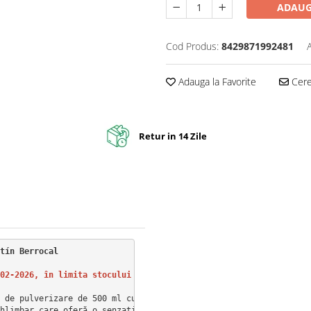
ADAUG
Cod Produs:
8429871992481
Adauga la Favorite
Cere 
Retur in 14 Zile
tín Berrocal

02-2026, în limita stocului disponibil.FINAL DE GAMA!!!
 de pulverizare de 500 ml cu parfum Warm Amber este alegerea per
hlimbar care oferă o senzație de confort și liniște. 
