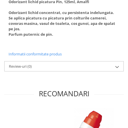
Odorizant lichid picatura Pin, 125ml, Amalfi
Articole menaj BACTERIA STOP
Odorizant lichid concentrat, cu persistenta indelungata.
Articole menaj ECO NATURAL si
Se aplica picatura cu picatura prin colturile camerei,
materiale reciclate
covoras masina, vasul de toaleta, cos gunoi, apa de spalat
pe jos.
Eco logical
Parfum puternic de pin.
Produse lichide certificare Eco Cert
Detergenti BIO
Eco Confort
Informatii conformitate produs
Fose Septice & Întreținere
Review-uri
(0)
Eco Confort
BioZone
Epur
RECOMANDARI
Home&Deco
Note di Natura
Eco Friendly
Curatenie & Intretinere Exterior
Solutii curatare si intretinere