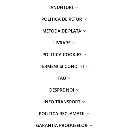
Parfumuri
ANUNTURI
Cosmetice & Ingrijire Personala
POLITICA DE RETUR
Geluri de dus
Sapun lichid,solid , spuma si sare
METODA DE PLATA
de baie
LIVRARE
Lotiuni ,lapte,creme si uleiuri
pentru fata si corp
POLITICA COOKIES
Deodorante antiperspirante si deo
roll,spray de corp
TERMENI SI CONDITII
Parfumuri si seturi cadouri
FAQ
Igiena dentara
DESPRE NOI
Sampon,balsam,masti si
tratamente pentru par
INFO TRANSPORT
Cosmetice pentru copii si bebelusi
POLITICA RECLAMATII
Machiaj si manichiura
Bureti pentru baie si accesorii
GARANTIA PRODUSELOR