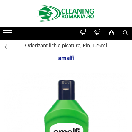
Toate Produsele
1
2
Curatenie & Intretinere Casa
Detergenti si solutii concentrate
Odorizant lichid picatura, Pin, 125ml
pentru pardoseli
Produse Bio pentru Casa
Detergenti si solutii universale
Detergenti si solutii pentru geam
si sticla
Detergenti si solutii pentru
suprafete de lemn si mobila
Detergenti si solutii pentru baie
Solutii desfundat tevi
Curatenie Traditionala
Detergenti de vase si solutii