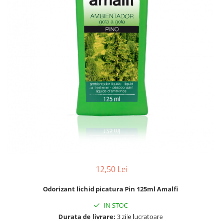
pentru bucatarie
Detergenti Rufe & Intretinere
Textile
Detergenti de rufe
Balsam de rufe
Parfum de rufe si esente
concentrate parfumare rufe
Neutralizare miros si odorizare
textile,masini de spalat ,uscatoare
rufe
Solutii indepartare pete si
inalbitori rufe
Vopsea pentru articole textile si
articole din piele
12,50 Lei
Articole complementare
Odorizant lichid picatura Pin 125ml Amalfi
Articole Menaj & Accesorii pentru
Casa
IN STOC
Lavete si seturi lavete
Durata de livrare:
3 zile lucratoare