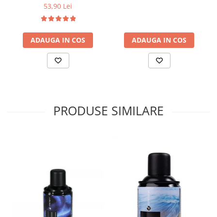
53,90 Lei
Uleiuri esentiale aromaterapie si
difuzoare
Odorizanti cu bete de ratan si
ADAUGA IN COS
ADAUGA IN COS
lumanari parfumate
Odorizanti spray si neutralizatori
miros ambient si tesaturi
Odorizanti pentru baie
Absorbanti de Umiditate & Rezerve
PRODUSE SIMILARE
OdorBlock Neutralizatori miros
Pachete Odorizare
Betisoare parfumate
Odorizanti auto
Produse pentu aprins focul
Produse pudra certificate Eco Cert
Auto Bricolaj & Gradina & Camping
Pasta si crema abraziva pentru