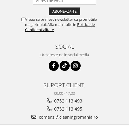
maini si consumabile
Dispensere role prosop hartie si
Vreau sa primesc newsletter cu promotiile
consumabile
magazinului. Afla mai multe in
Politica de
Dispensere hartie igienica si
Confidentialitate
consumabile
Dozatoare sapun lichid si
SOCIAL
consumabile
Urmareste-ne in social media
Dozatoare sapun spuma si
consumabile
Dozatoare solutii igienizare si
dezinfectare maini si consumabile
SUPORT CLIENTI
Dispenser acoperitori incaltaminte
si rezerve
09:00 - 17:00
0752.113.493
Uscatoare de maini
0752.113.495
Rola cearceaf medical si lavete
airlaid
comenzi@cleaningromania.ro
Role hartie industriala