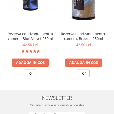
curatarea mainilor
Solutii si spray uri auto
Bureti auto,raclete si lavete
Solutii pentru constructori
Rezerva odorizanta pentru
Rezerva odorizanta pentru
Organizatoare si cutii pentru scule
camera ,Blue Velvet,250ml
camera, Breeze, 250ml
Articole DYI si zugravit
42,50 Lei
42,50 Lei
Antidaunatori si insecticide
Camping, Gradina & Zone de
ADAUGA IN COS
ADAUGA IN COS
Exterior
Accesorii pentru telefoane
Articole HoReCa
Solutii profesionale pentru
curatenie si intretinere
NEWSLETTER
Solutii si detergenti industriali
Nu rata ofertele si promotiile noastre
Concentralia Profesional
Dispensere prosoape pliate de