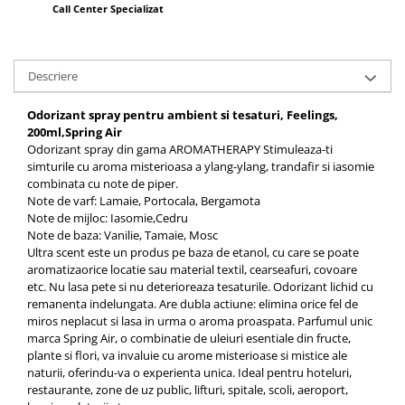
Call Center Specializat
Descriere
Odorizant spray pentru ambient si tesaturi, Feelings,
200ml,Spring Air
Odorizant spray din gama AROMATHERAPY Stimuleaza-ti
simturile cu aroma misterioasa a ylang-ylang, trandafir si iasomie
combinata cu note de piper.
Note de varf: Lamaie, Portocala, Bergamota
Note de mijloc: Iasomie,Cedru
Note de baza: Vanilie, Tamaie, Mosc
Ultra scent este un produs pe baza de etanol, cu care se poate
aromatizaorice locatie sau material textil, cearseafuri, covoare
etc. Nu lasa pete si nu deterioreaza tesaturile. Odorizant lichid cu
remanenta indelungata. Are dubla actiune: elimina orice fel de
miros neplacut si lasa in urma o aroma proaspata. Parfumul unic
marca Spring Air, o combinatie de uleiuri esentiale din fructe,
plante si flori, va invaluie cu arome misterioase si mistice ale
naturii, oferindu-va o experienta unica. Ideal pentru hoteluri,
restaurante, zone de uz public, lifturi, spitale, scoli, aeroport,