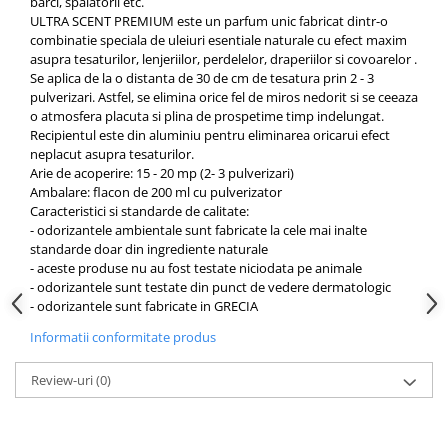
barci, spalatorii etc.
ULTRA SCENT PREMIUM este un parfum unic fabricat dintr-o
combinatie speciala de uleiuri esentiale naturale cu efect maxim
asupra tesaturilor, lenjeriilor, perdelelor, draperiilor si covoarelor .
Se aplica de la o distanta de 30 de cm de tesatura prin 2 - 3
pulverizari. Astfel, se elimina orice fel de miros nedorit si se ceeaza
o atmosfera placuta si plina de prospetime timp indelungat.
Recipientul este din aluminiu pentru eliminarea oricarui efect
neplacut asupra tesaturilor.
Arie de acoperire: 15 - 20 mp (2- 3 pulverizari)
Ambalare: flacon de 200 ml cu pulverizator
Caracteristici si standarde de calitate:
- odorizantele ambientale sunt fabricate la cele mai inalte
standarde doar din ingrediente naturale
- aceste produse nu au fost testate niciodata pe animale
- odorizantele sunt testate din punct de vedere dermatologic
- odorizantele sunt fabricate in GRECIA
Informatii conformitate produs
Review-uri
(0)