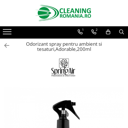
Toate Produsele
1
2
Curatenie & Intretinere Casa
Detergenti si solutii concentrate
Odorizant spray pentru ambient si
pentru pardoseli
tesaturi,Adorable,200ml
Produse Bio pentru Casa
Detergenti si solutii universale
Detergenti si solutii pentru geam
si sticla
Detergenti si solutii pentru
suprafete de lemn si mobila
Detergenti si solutii pentru baie
Solutii desfundat tevi
Curatenie Traditionala
Detergenti de vase si solutii