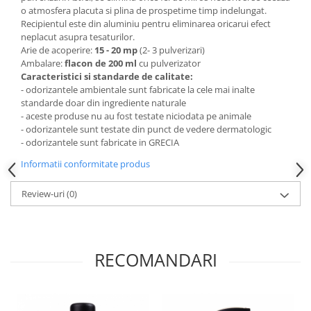
toalete portabile
o atmosfera placuta si plina de prospetime timp indelungat.
Recipientul este din aluminiu pentru eliminarea oricarui efect
Solutii curatare si intretinere
neplacut asupra tesaturilor.
terase exterioare
Arie de acoperire:
15 - 20 mp
(2- 3 pulverizari)
Ambalare:
flacon de 200 ml
cu pulverizator
Solutii curatare si intretinere
Caracteristici si standarde de calitate:
mobilier gradina
- odorizantele ambientale sunt fabricate la cele mai inalte
Solutii de curatare si intretinere
standarde doar din ingrediente naturale
gratare exterioare si seminee
- aceste produse nu au fost testate niciodata pe animale
- odorizantele sunt testate din punct de vedere dermatologic
Foglia D'Oro
- odorizantele sunt fabricate in GRECIA
Odorizanti & Neutralizatori pentru
Informatii conformitate produs
Miros
Doze odorizante spray SPRING AIR
Review-uri
(0)
250ml
Dispensere pentru doze
odorizante spray SPRING AIR
RECOMANDARI
Odorizanti ambientali si tesaturi
SPRING AIR
Saculeti parfumati si pliculete
antimolii