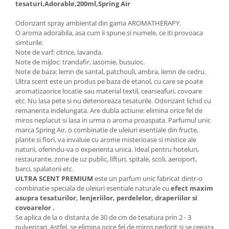
tesaturi,Adorable,200ml,Spring Air
Articole menaj BACTERIA STOP
Odorizant spray ambiental din gama AROMATHERAPY.
Articole menaj ECO NATURAL si
O aroma adorabila, asa cum ii spune si numele, ce iti provoaca
materiale reciclate
simturile.
Note de varf: citrice, lavanda.
Eco logical
Note de mijloc: trandafir, iasomie, busuioc.
Produse lichide certificare Eco Cert
Note de baza: lemn de santal, patchouli, ambra, lemn de cedru.
Ultra scent este un produs pe baza de etanol, cu care se poate
Detergenti BIO
aromatizaorice locatie sau material textil, cearseafuri, covoare
Eco Confort
etc. Nu lasa pete si nu deterioreaza tesaturile. Odorizant lichid cu
Fose Septice & Întreținere
remanenta indelungata. Are dubla actiune: elimina orice fel de
miros neplacut si lasa in urma o aroma proaspata. Parfumul unic
Eco Confort
marca Spring Air, o combinatie de uleiuri esentiale din fructe,
BioZone
plante si flori, va invaluie cu arome misterioase si mistice ale
naturii, oferindu-va o experienta unica. Ideal pentru hoteluri,
Epur
restaurante, zone de uz public, lifturi, spitale, scoli, aeroport,
barci, spalatorii etc.
Home&Deco
ULTRA SCENT PREMIUM
este un parfum unic fabricat dintr-o
Note di Natura
combinatie speciala de uleiuri esentiale naturale cu
efect maxim
Eco Friendly
asupra tesaturilor, lenjeriilor, perdelelor, draperiilor si
covoarelor .
Curatenie & Intretinere Exterior
Se aplica de la o distanta de 30 de cm de tesatura prin 2 - 3
Solutii curatare si intretinere
pulverizari. Astfel, se elimina orice fel de miros nedorit si se ceeaza