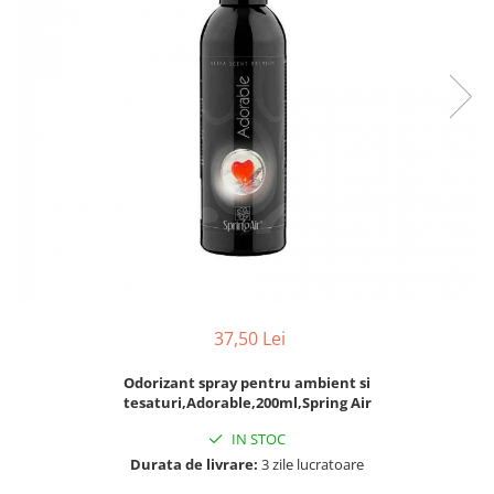
pentru bucatarie
Detergenti Rufe & Intretinere
Textile
Detergenti de rufe
Balsam de rufe
Parfum de rufe si esente
concentrate parfumare rufe
Neutralizare miros si odorizare
textile,masini de spalat ,uscatoare
rufe
Solutii indepartare pete si
inalbitori rufe
Vopsea pentru articole textile si
37,50 Lei
articole din piele
Odorizant spray pentru ambient si
Articole complementare
tesaturi,Adorable,200ml,Spring Air
Articole Menaj & Accesorii pentru
IN STOC
Casa
Durata de livrare:
3 zile lucratoare
Lavete si seturi lavete