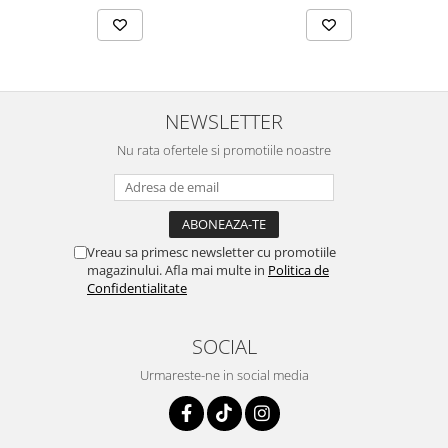
maini si consumabile
Dispensere role prosop hartie si
consumabile
Dispensere hartie igienica si
NEWSLETTER
consumabile
Dozatoare sapun lichid si
Nu rata ofertele si promotiile noastre
consumabile
Dozatoare sapun spuma si
consumabile
Dozatoare solutii igienizare si
Vreau sa primesc newsletter cu promotiile
magazinului. Afla mai multe in
Politica de
dezinfectare maini si consumabile
Confidentialitate
Dispenser acoperitori incaltaminte
si rezerve
SOCIAL
Uscatoare de maini
Urmareste-ne in social media
Rola cearceaf medical si lavete
airlaid
Role hartie industriala