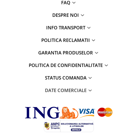
diverse
FAQ
Servetele umede
DESPRE NOI
Betisoare urechi
INFO TRANSPORT
Cosmetice naturale
Cosmetice pentru barbati
POLITICA RECLAMATII
Igiena Intima
GARANTIA PRODUSELOR
Vopsea de par
POLITICA DE CONFIDENTIALITATE
Recomandarea DAXI
Jocuri&Puzzle,jucarii,periferice PC
STATUS COMANDA
Produse brand DAXI
DATE COMERCIALE
Daxi Probiotic
% REDUCERI PRODUSE
Articole ingrijire incaltaminte
Jocuri & Divertisment
Papetarie si Creativitate
PetShop