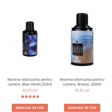
curatarea mainilor
Solutii si spray uri auto
Bureti auto,raclete si lavete
Solutii pentru constructori
Organizatoare si cutii pentru scule
Articole DYI si zugravit
Antidaunatori si insecticide
Camping, Gradina & Zone de
Exterior
Accesorii pentru telefoane
Articole HoReCa
Rezerva odorizanta pentru
Rezerva odorizanta pentru
Solutii profesionale pentru
camera ,Blue Velvet,250ml
camera, Breeze, 250ml
curatenie si intretinere
42,50 Lei
42,50 Lei
Solutii si detergenti industriali
Concentralia Profesional
ADAUGA IN COS
ADAUGA IN COS
Dispensere prosoape pliate de