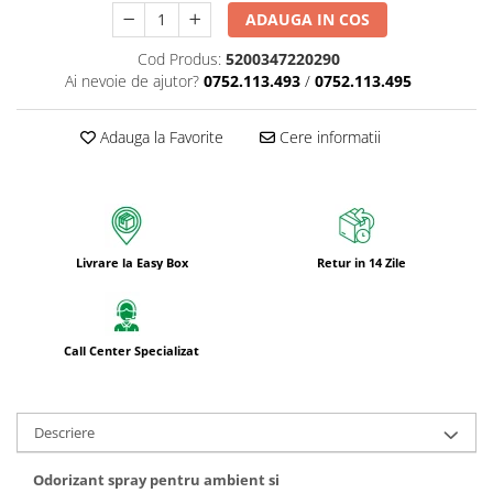
Bureti pentru vase si bucatarie
ADAUGA IN COS
Absorbanti umiditate si
Cod Produs:
5200347220290
neutralizatori miros
Ai nevoie de ajutor?
0752.113.493
/
0752.113.495
frigider/congelator
Saci si manusi menaj, folii
alimentare si hartie de copt
Adauga la Favorite
Cere informatii
Hartie si servetele
Mopuri,seturi cu mop si accesorii
Maturi,farase si galeti simple/cu
storcator
Livrare la Easy Box
Retur in 14 Zile
Manere si cozi pentru maturi si
mopuri
Raclete si perii diverse suprafete
Call Center Specializat
Articole si accesorii pentru baie si
zona sanitara
Descriere
Accesorii pentru casa
Articole si accesorii pentru haine si
Odorizant spray pentru ambient si
produse textile