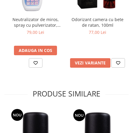
Neutralizator de miros,
Odorizant camera cu bete
spray cu pulverizator,
de ratan, 100ml
750ml
79,00 Lei
77,00 Lei
ADAUGA IN COS
VEZI VARIANTE
PRODUSE SIMILARE
NOU
NOU