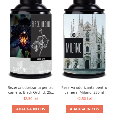
Rezerva odorizanta pentru
Rezerva odorizanta pentru
camera, Black Orchid, 250
camera, Milano, 250ml
ml
42,50 Lei
42,50 Lei
ADAUGA IN COS
ADAUGA IN COS