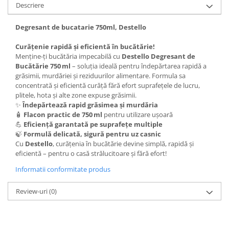
Descriere
Degresant de bucatarie 750ml, Destello
Curățenie rapidă și eficientă în bucătărie!
Menține-ți bucătăria impecabilă cu
Destello Degresant de
Bucătărie 750 ml
– soluția ideală pentru îndepărtarea rapidă a
grăsimii, murdăriei și reziduurilor alimentare. Formula sa
concentrată și eficientă curăță fără efort suprafețele de lucru,
plitele, hota și alte zone expuse grăsimii.
✨
Îndepărtează rapid grăsimea și murdăria
🧴
Flacon practic de 750 ml
pentru utilizare ușoară
💪
Eficiență garantată pe suprafețe multiple
🍃
Formulă delicată, sigură pentru uz casnic
Cu
Destello
, curățenia în bucătărie devine simplă, rapidă și
eficientă – pentru o casă strălucitoare și fără efort!
Informatii conformitate produs
Review-uri
(0)