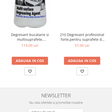
210 Degresant profesional
Degresant bucatarie si
forte,pentru suprafete de
multisuprafete,
bucatarie,1l
Concentralia, 425ml
57,00 Lei
119,00 Lei
ADAUGA IN COS
ADAUGA IN COS
NEWSLETTER
Nu rata ofertele si promotiile noastre