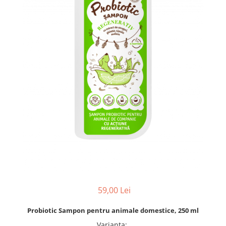
pentru bucatarie
Detergenti Rufe & Intretinere
Textile
Detergenti de rufe
Balsam de rufe
Parfum de rufe si esente
concentrate parfumare rufe
Neutralizare miros si odorizare
textile,masini de spalat ,uscatoare
rufe
Solutii indepartare pete si
inalbitori rufe
Vopsea pentru articole textile si
articole din piele
Articole complementare
59,00 Lei
Articole Menaj & Accesorii pentru
Casa
Probiotic Sampon pentru animale domestice, 250 ml
Lavete si seturi lavete
Varianta
: