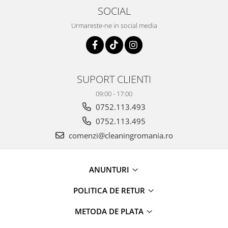
diverse
SOCIAL
Servetele umede
Urmareste-ne in social media
Betisoare urechi
Cosmetice naturale
Cosmetice pentru barbati
SUPORT CLIENTI
Igiena Intima
09:00 - 17:00
Vopsea de par
0752.113.493
Recomandarea DAXI
0752.113.495
Jocuri&Puzzle,jucarii,periferice PC
comenzi@cleaningromania.ro
Produse brand DAXI
Daxi Probiotic
% REDUCERI PRODUSE
ANUNTURI
Articole ingrijire incaltaminte
POLITICA DE RETUR
Jocuri & Divertisment
Papetarie si Creativitate
METODA DE PLATA
PetShop