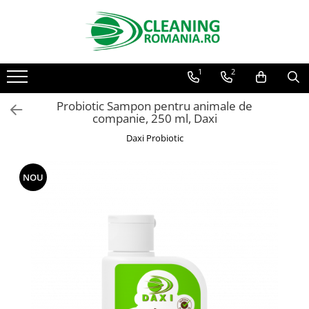
Toate Produsele
1
2
Curatenie & Intretinere Casa
Detergenti si solutii concentrate
Probiotic Sampon pentru animale de
pentru pardoseli
companie, 250 ml, Daxi
Produse Bio pentru Casa
Daxi Probiotic
Detergenti si solutii universale
Detergenti si solutii pentru geam
NOU
si sticla
Detergenti si solutii pentru
suprafete de lemn si mobila
Detergenti si solutii pentru baie
Solutii desfundat tevi
Curatenie Traditionala
Detergenti de vase si solutii