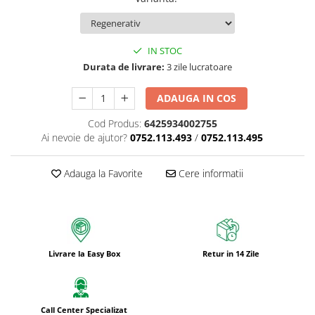
Bureti pentru vase si bucatarie
Absorbanti umiditate si
neutralizatori miros
IN STOC
frigider/congelator
Durata de livrare:
3 zile lucratoare
Saci si manusi menaj, folii
alimentare si hartie de copt
ADAUGA IN COS
Hartie si servetele
Cod Produs:
6425934002755
Mopuri,seturi cu mop si accesorii
Ai nevoie de ajutor?
0752.113.493
/
0752.113.495
Maturi,farase si galeti simple/cu
storcator
Adauga la Favorite
Cere informatii
Manere si cozi pentru maturi si
mopuri
Raclete si perii diverse suprafete
Articole si accesorii pentru baie si
Livrare la Easy Box
Retur in 14 Zile
zona sanitara
Accesorii pentru casa
Articole si accesorii pentru haine si
Call Center Specializat
produse textile