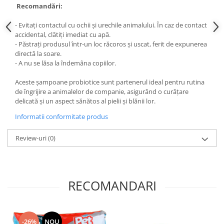
Recomandări:
Uleiuri esentiale aromaterapie si
difuzoare
- Evitați contactul cu ochii și urechile animalului. În caz de contact
accidental, clătiți imediat cu apă.
Odorizanti cu bete de ratan si
- Păstrați produsul într-un loc răcoros și uscat, ferit de expunerea
lumanari parfumate
directă la soare.
Odorizanti spray si neutralizatori
- A nu se lăsa la îndemâna copiilor.
miros ambient si tesaturi
Aceste șampoane probiotice sunt partenerul ideal pentru rutina
Odorizanti pentru baie
de îngrijire a animalelor de companie, asigurând o curățare
delicată și un aspect sănătos al pielii și blănii lor.
Absorbanti de Umiditate & Rezerve
Informatii conformitate produs
OdorBlock Neutralizatori miros
Pachete Odorizare
Review-uri
(0)
Betisoare parfumate
Odorizanti auto
Produse pentu aprins focul
RECOMANDARI
Produse pudra certificate Eco Cert
Auto Bricolaj & Gradina & Camping
Pasta si crema abraziva pentru
-26%
NOU