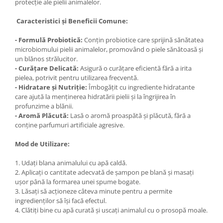
protecție ale pielii animalelor.
toalete portabile
Solutii curatare si intretinere
Caracteristici și Beneficii Comune:
terase exterioare
- Formulă Probiotică:
Conțin probiotice care sprijină sănătatea
Solutii curatare si intretinere
microbiomului pielii animalelor, promovând o piele sănătoasă și
mobilier gradina
un blănos strălucitor.
- Curățare Delicată:
Asigură o curățare eficientă fără a irita
Solutii de curatare si intretinere
pielea, potrivit pentru utilizarea frecventă.
gratare exterioare si seminee
- Hidratare și Nutriție:
Îmbogățit cu ingrediente hidratante
Foglia D'Oro
care ajută la menținerea hidratării pielii și la îngrijirea în
profunzime a blănii.
Odorizanti & Neutralizatori pentru
- Aromă Plăcută:
Lasă o aromă proaspătă și plăcută, fără a
Miros
conține parfumuri artificiale agresive.
Doze odorizante spray SPRING AIR
250ml
Mod de Utilizare:
Dispensere pentru doze
1. Udați blana animalului cu apă caldă.
odorizante spray SPRING AIR
2. Aplicați o cantitate adecvată de șampon pe blană și masați
ușor până la formarea unei spume bogate.
Odorizanti ambientali si tesaturi
3. Lăsați să acționeze câteva minute pentru a permite
SPRING AIR
ingredienților să își facă efectul.
Saculeti parfumati si pliculete
4. Clătiți bine cu apă curată și uscați animalul cu o prosopă moale.
antimolii