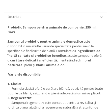
Articole menaj BACTERIA STOP
Articole menaj ECO NATURAL si
Descriere
materiale reciclate
Probiotic Sampon pentru animale de companie, 250 ml,
Eco logical
Daxi
Produse lichide certificare Eco Cert
Detergenti BIO
Samponul probiotic pentru animale domestice
este
disponibil în mai multe variante specializate pentru nevoile
Eco Confort
specifice ale fiecărui tip de blană. Formulate cu
ingrediente de
Fose Septice & Întreținere
înaltă calitate și probiotice benefice
, aceste șampoane oferă
Eco Confort
o
curățare delicată și eficientă
, menținând
echilibrul
natural al pielii și blănii animalelor.
BioZone
Variante disponibile:
Epur
Home&Deco
1. Clasic:
- Formula clasică oferă o curățare blândă, potrivită pentru toate
Note di Natura
tipurile de blană, asigurând o igienă adecvată și un miros plăcut.
Eco Friendly
2. Regenerativ:
Curatenie & Intretinere Exterior
- Samponul regenerativ este conceput pentru a revitaliza și
fortifica blana, ajutând la regenerarea naturală a straturilor de
Solutii curatare si intretinere