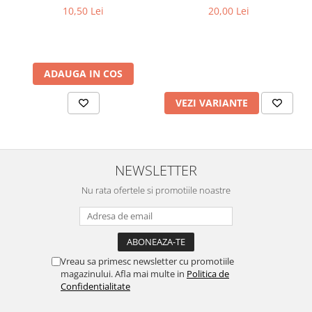
,30 ml
diferite culori
10,50 Lei
20,00 Lei
Parfumuri
Cosmetice & Ingrijire Personala
Geluri de dus
Sapun lichid,solid , spuma si sare
ADAUGA IN COS
de baie
VEZI VARIANTE
Lotiuni ,lapte,creme si uleiuri
pentru fata si corp
Deodorante antiperspirante si deo
roll,spray de corp
NEWSLETTER
Parfumuri si seturi cadouri
Nu rata ofertele si promotiile noastre
Igiena dentara
Sampon,balsam,masti si
tratamente pentru par
Cosmetice pentru copii si bebelusi
Vreau sa primesc newsletter cu promotiile
magazinului. Afla mai multe in
Politica de
Machiaj si manichiura
Confidentialitate
Bureti pentru baie si accesorii