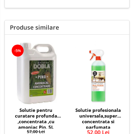
Produse similare
-5%
Solutie pentru
Solutie profesionala
curatare profunda
universala,super
,concentrata ,cu
concentrata si
amoniac Pin, 5L
parfumata
57,00 Lei
52,00 Lei
Multiusos,1000 ml