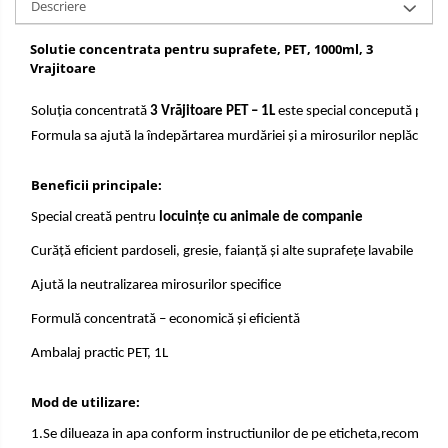
Descriere
Solutie concentrata pentru suprafete, PET, 1000ml, 3
Vrajitoare
Soluția concentrată
3 Vrăjitoare PET – 1L
este special concepută pentr
Formula sa ajută la îndepărtarea murdăriei și a mirosurilor neplăcute,
Beneficii principale:
Special creată pentru
locuințe cu animale de companie
Curăță eficient pardoseli, gresie, faianță și alte suprafețe lavabile
Ajută la neutralizarea mirosurilor specifice
Formulă concentrată – economică și eficientă
Ambalaj practic PET, 1L
Mod de utilizare:
1.Se dilueaza in apa conform instructiunilor de pe eticheta,recomanda