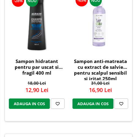
-45%
NOU
-28%
NOU
Sampon hidratant
Sampon anti-matreata
pentru par uscat si
cu extract de salvie
fragil 400 ml
pentru scalpul sensibil
si iritat,250ml
18,00 Lei
31,00 Lei
12,90 Lei
16,90 Lei
ADAUGA IN COS
ADAUGA IN COS