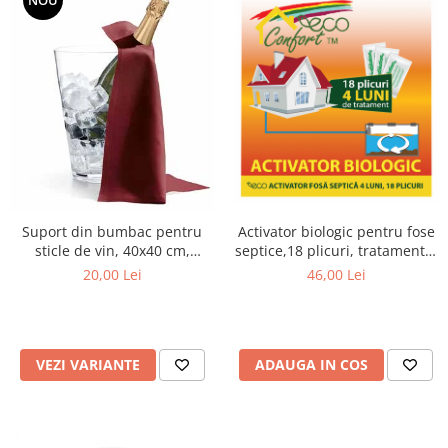
Activator biologic pentru fose
Suport din bumbac pentru
septice,18 plicuri, tratament 4
sticle de vin, 40x40 cm,
luni
diferite culori
46,00 Lei
20,00 Lei
ADAUGA IN COS
VEZI VARIANTE