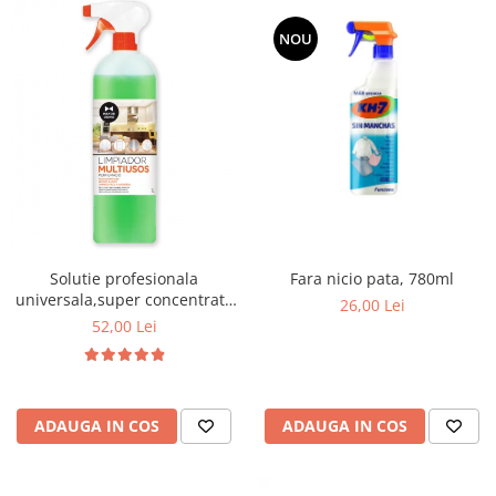
NOU
Fara nicio pata, 780ml
Solutie profesionala
universala,super concentrata
26,00 Lei
si parfumata Multiusos,1000
52,00 Lei
ml
ADAUGA IN COS
ADAUGA IN COS