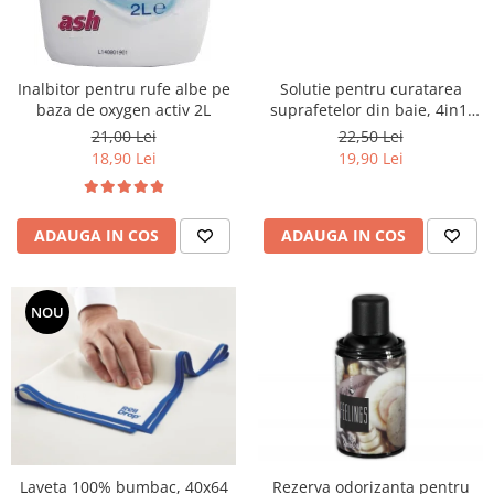
Solutie pentru curatarea
Inalbitor pentru rufe albe pe
suprafetelor din baie, 4in1,
baza de oxygen activ 2L
750ml
22,50 Lei
21,00 Lei
19,90 Lei
18,90 Lei
ADAUGA IN COS
ADAUGA IN COS
NOU
Rezerva odorizanta pentru
Laveta 100% bumbac, 40x64