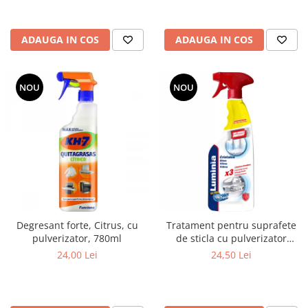
ADAUGA IN COS
ADAUGA IN COS
NOU
NOU
Degresant forte, Citrus, cu
Tratament pentru suprafete
pulverizator, 780ml
de sticla cu pulverizator
750ml
24,00 Lei
24,50 Lei