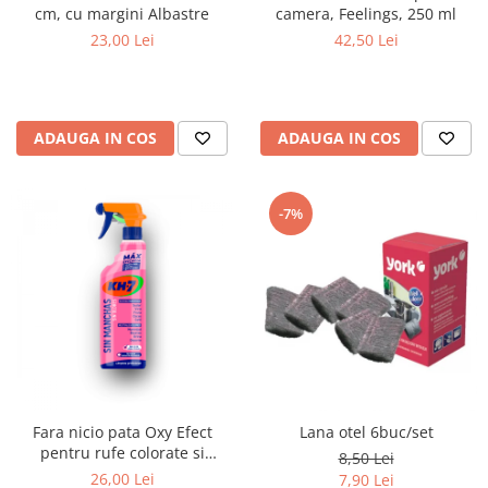
camera, Feelings, 250 ml
cm, cu margini Albastre
42,50 Lei
23,00 Lei
ADAUGA IN COS
ADAUGA IN COS
-7%
Fara nicio pata Oxy Efect
Lana otel 6buc/set
pentru rufe colorate si
8,50 Lei
eliminare mirosuri,750ml
26,00 Lei
7,90 Lei