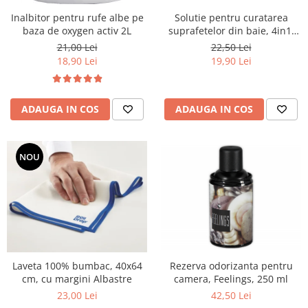
Solutie pentru curatarea
Inalbitor pentru rufe albe pe
suprafetelor din baie, 4in1,
baza de oxygen activ 2L
750ml
22,50 Lei
21,00 Lei
19,90 Lei
18,90 Lei
ADAUGA IN COS
ADAUGA IN COS
NOU
Rezerva odorizanta pentru
Laveta 100% bumbac, 40x64
camera, Feelings, 250 ml
cm, cu margini Albastre
42,50 Lei
23,00 Lei