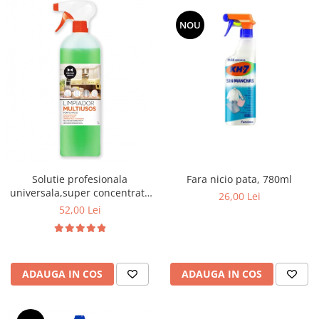
NOU
Fara nicio pata, 780ml
Solutie profesionala
universala,super concentrata
26,00 Lei
si parfumata Multiusos,1000
52,00 Lei
ml
ADAUGA IN COS
ADAUGA IN COS