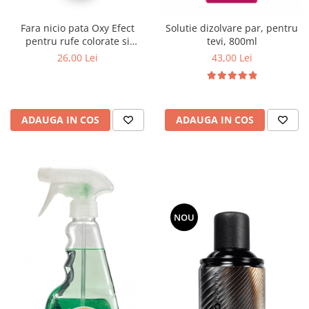
Fara nicio pata Oxy Efect
Solutie dizolvare par, pentru
pentru rufe colorate si
tevi, 800ml
eliminare mirosuri,750ml
26,00 Lei
43,00 Lei
ADAUGA IN COS
ADAUGA IN COS
NOU