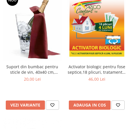
Activator biologic pentru fose
Suport din bumbac pentru
septice,18 plicuri, tratament 4
sticle de vin, 40x40 cm,
luni
diferite culori
46,00 Lei
20,00 Lei
ADAUGA IN COS
VEZI VARIANTE