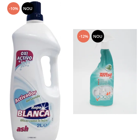
-10%
NOU
-12%
NOU