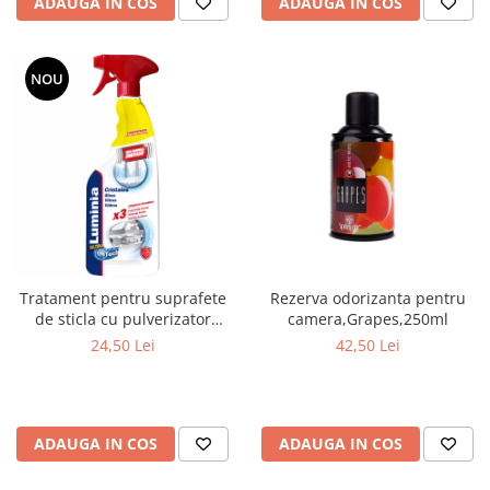
ADAUGA IN COS
ADAUGA IN COS
NOU
Tratament pentru suprafete
Rezerva odorizanta pentru
de sticla cu pulverizator
camera,Grapes,250ml
750ml
24,50 Lei
42,50 Lei
ADAUGA IN COS
ADAUGA IN COS