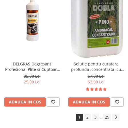
DELGRAS Degresant
Solutie pentru curatare
Profesional Plite si Cuptoare
profunda ,concentrata ,cu
1L
amoniac Pin, 5L
35,00 Lei
57,00 Lei
25,00 Lei
53,90 Lei
ADAUGA IN COS
ADAUGA IN COS
1
2
3
29
...