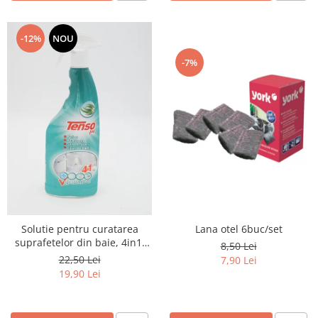
-12%
NOU
-7%
Lana otel 6buc/set
Solutie pentru curatarea
suprafetelor din baie, 4in1,
8,50 Lei
750ml
22,50 Lei
7,90 Lei
19,90 Lei