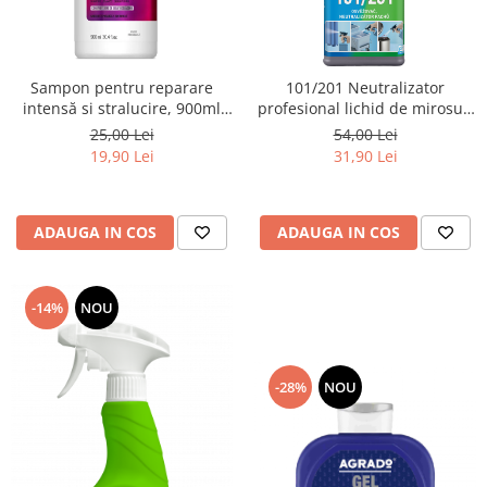
Sampon pentru reparare
101/201 Neutralizator
intensă si stralucire, 900ml
profesional lichid de mirosuri
(cu pompită)
si odorizant interior, 550ml
25,00 Lei
54,00 Lei
19,90 Lei
31,90 Lei
ADAUGA IN COS
ADAUGA IN COS
-14%
NOU
-28%
NOU