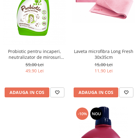
Probiotic pentru incaperi,
Laveta microfibra Long Fresh
neutralizator de mirosuri
30x35cm
neplăcute, 500ml, Daxi
59,00 Lei
15,00 Lei
49,90 Lei
11,90 Lei
ADAUGA IN COS
ADAUGA IN COS
-10%
NOU