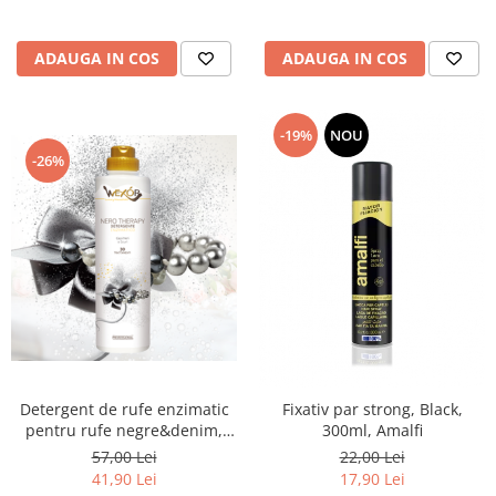
ADAUGA IN COS
ADAUGA IN COS
-19%
NOU
-26%
Detergent de rufe enzimatic
Fixativ par strong, Black,
pentru rufe negre&denim,
300ml, Amalfi
Nero Therapy, 750ml
57,00 Lei
22,00 Lei
41,90 Lei
17,90 Lei