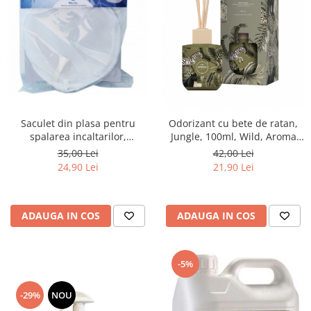
Saculet din plasa pentru
Odorizant cu bete de ratan,
spalarea incaltarilor,
Jungle, 100ml, Wild, Aroma
23x38cm, Marisa Blu
Home
35,00 Lei
42,00 Lei
24,90 Lei
21,90 Lei
ADAUGA IN COS
ADAUGA IN COS
-5%
-29%
NOU