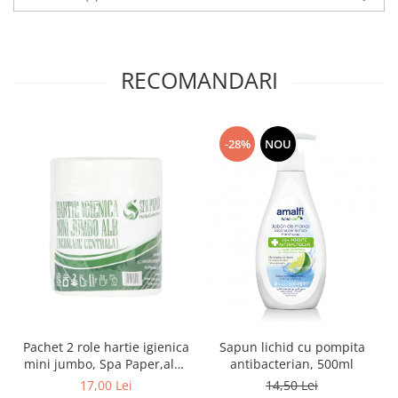
RECOMANDARI
-28%
NOU
Pachet 2 role hartie igienica
Sapun lichid cu pompita
mini jumbo, Spa Paper,alba
antibacterian, 500ml
90 ml/rola
17,00 Lei
14,50 Lei