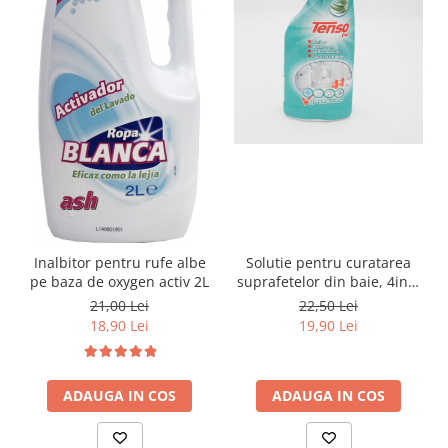
Solutie pentru curatarea
Inalbitor pentru rufe albe
suprafetelor din baie, 4in1,
pe baza de oxygen activ 2L
750ml
22,50 Lei
21,00 Lei
19,90 Lei
18,90 Lei
ADAUGA IN COS
ADAUGA IN COS