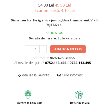
Odorizanti pentru baie
Articole si accesorii pentru baie si
Bureti pentru baie si accesorii
Dozatoare solutii igienizare si
54,00 Lei
49,90 Lei
zona sanitara
diverse
Absorbanti de Umiditate & Rezerve
dezinfectare maini si consumabile
Economisesti:
4,10
Lei
Accesorii pentru casa
Servetele umede
OdorBlock Neutralizatori miros
Dispenser acoperitori incaltaminte
Dispenser hartie igienica jumbo,blue transparent,Vialli
si rezerve
Articole si accesorii pentru haine si
Betisoare urechi
Pachete Odorizare
MJ1T,Daxi
produse textile
Uscatoare de maini
Cosmetice naturale
Betisoare parfumate
IN STOC
Articole menaj BACTERIA STOP
Rola cearceaf medical si lavete
Cosmetice pentru barbati
Durata de livrare:
3 zile lucratoare
Odorizanti auto
airlaid
Articole menaj ECO NATURAL si
Igiena Intima
materiale reciclate
ADAUGA IN COS
Role hartie industriala
Vopsea de par
Cod Produs:
8697428370055
Ai nevoie de ajutor?
0752.113.493
/
0752.113.495
Adauga la Favorite
Cere informatii
Livrare la Easy Box
Retur in 14 Zile