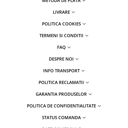
METODA DE PLATA
maini si consumabile
LIVRARE
Dispensere role prosop hartie si
consumabile
POLITICA COOKIES
Dispensere hartie igienica si
consumabile
TERMENI SI CONDITII
Dozatoare sapun lichid si
FAQ
consumabile
Dozatoare sapun spuma si
DESPRE NOI
consumabile
INFO TRANSPORT
Dozatoare solutii igienizare si
dezinfectare maini si consumabile
POLITICA RECLAMATII
Dispenser acoperitori incaltaminte
si rezerve
GARANTIA PRODUSELOR
Uscatoare de maini
POLITICA DE CONFIDENTIALITATE
Rola cearceaf medical si lavete
airlaid
STATUS COMANDA
Role hartie industriala