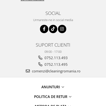
curatarea mainilor
Solutii si spray uri auto
SOCIAL
Bureti auto,raclete si lavete
Urmareste-ne in social media
Solutii pentru constructori
Organizatoare si cutii pentru scule
Articole DYI si zugravit
SUPORT CLIENTI
Antidaunatori si insecticide
09:00 - 17:00
Camping, Gradina & Zone de
0752.113.493
Exterior
0752.113.495
Accesorii pentru telefoane
comenzi@cleaningromania.ro
Articole HoReCa
Solutii profesionale pentru
curatenie si intretinere
ANUNTURI
Solutii si detergenti industriali
POLITICA DE RETUR
Concentralia Profesional
Dispensere prosoape pliate de