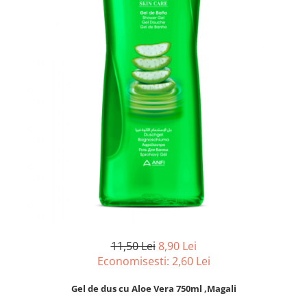
pentru bucatarie
Detergenti Rufe & Intretinere
Textile
Detergenti de rufe
Balsam de rufe
Parfum de rufe si esente
concentrate parfumare rufe
Neutralizare miros si odorizare
textile,masini de spalat ,uscatoare
rufe
Solutii indepartare pete si
inalbitori rufe
Vopsea pentru articole textile si
articole din piele
Articole complementare
11,50 Lei
8,90 Lei
Economisesti:
2,60
Lei
Articole Menaj & Accesorii pentru
Casa
Gel de dus cu Aloe Vera 750ml ,Magali
Lavete si seturi lavete