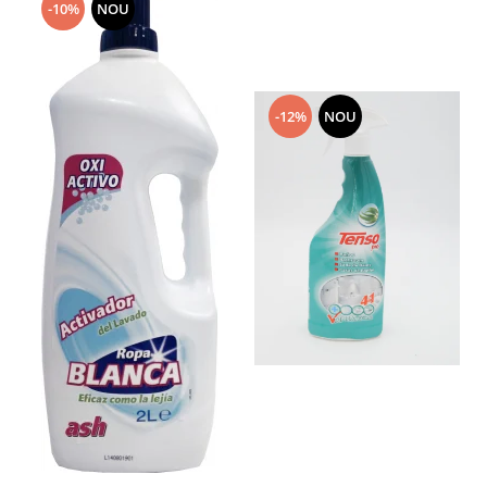
-10%
NOU
toalete portabile
Solutii curatare si intretinere
terase exterioare
Solutii curatare si intretinere
-12%
NOU
mobilier gradina
Solutii de curatare si intretinere
gratare exterioare si seminee
Foglia D'Oro
Odorizanti & Neutralizatori pentru
Miros
Doze odorizante spray SPRING AIR
250ml
Dispensere pentru doze
odorizante spray SPRING AIR
Odorizanti ambientali si tesaturi
SPRING AIR
Saculeti parfumati si pliculete
antimolii