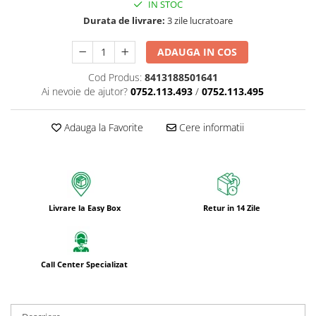
IN STOC
Bureti pentru vase si bucatarie
Durata de livrare:
3 zile lucratoare
Absorbanti umiditate si
neutralizatori miros
ADAUGA IN COS
frigider/congelator
Saci si manusi menaj, folii
Cod Produs:
8413188501641
alimentare si hartie de copt
Ai nevoie de ajutor?
0752.113.493
/
0752.113.495
Hartie si servetele
Mopuri,seturi cu mop si accesorii
Adauga la Favorite
Cere informatii
Maturi,farase si galeti simple/cu
storcator
Manere si cozi pentru maturi si
mopuri
Livrare la Easy Box
Retur in 14 Zile
Raclete si perii diverse suprafete
Articole si accesorii pentru baie si
zona sanitara
Call Center Specializat
Accesorii pentru casa
Articole si accesorii pentru haine si
produse textile