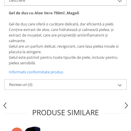
Descriere
Articole menaj BACTERIA STOP
Gel de dus cu Aloe Vera 750ml ,Magali
Articole menaj ECO NATURAL si
materiale reciclate
Gel de duș care oferă o curățare delicată, dar eficientă a pielii.
Conține extract de aloe, care hidratează și calmează pielea, și
Eco logical
extract de mușețel, care are proprietăți antiinflamatorii și
Produse lichide certificare Eco Cert
calmante.
Gelul are un parfum delicat, revigorant, care lasa pielea moale si
Detergenti BIO
placuta la atingere.
Eco Confort
Gelul este potrivit pentru toate tipurile de piele, inclusiv pentru
Fose Septice & Întreținere
pielea sensibilă.
Eco Confort
Informatii conformitate produs
BioZone
Review-uri
(0)
Epur
Home&Deco
Note di Natura
PRODUSE SIMILARE
Eco Friendly
Curatenie & Intretinere Exterior
Solutii curatare si intretinere