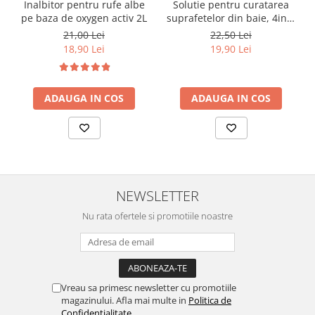
Solutie pentru curatarea
Inalbitor pentru rufe albe
Uleiuri esentiale aromaterapie si
suprafetelor din baie, 4in1,
pe baza de oxygen activ 2L
difuzoare
750ml
22,50 Lei
21,00 Lei
19,90 Lei
18,90 Lei
Odorizanti cu bete de ratan si
lumanari parfumate
Odorizanti spray si neutralizatori
ADAUGA IN COS
ADAUGA IN COS
miros ambient si tesaturi
Odorizanti pentru baie
Absorbanti de Umiditate & Rezerve
OdorBlock Neutralizatori miros
Pachete Odorizare
NEWSLETTER
Betisoare parfumate
Nu rata ofertele si promotiile noastre
Odorizanti auto
Produse pentu aprins focul
Produse pudra certificate Eco Cert
Vreau sa primesc newsletter cu promotiile
Auto Bricolaj & Gradina & Camping
magazinului. Afla mai multe in
Politica de
Pasta si crema abraziva pentru
Confidentialitate