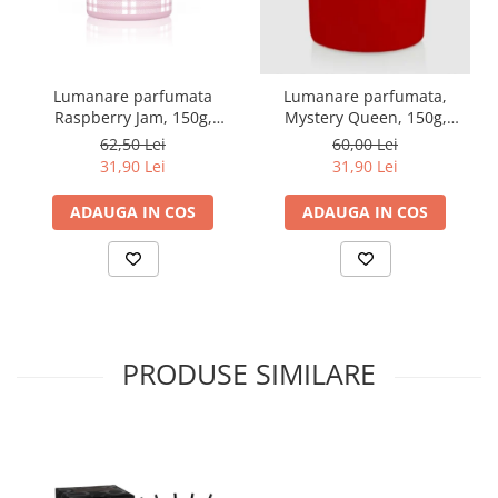
Lumanare parfumata
Lumanare parfumata,
Raspberry Jam, 150g,
Mystery Queen, 150g,
Dorota & Aroma Home
Monte Carlo
62,50 Lei
60,00 Lei
31,90 Lei
31,90 Lei
ADAUGA IN COS
ADAUGA IN COS
PRODUSE SIMILARE